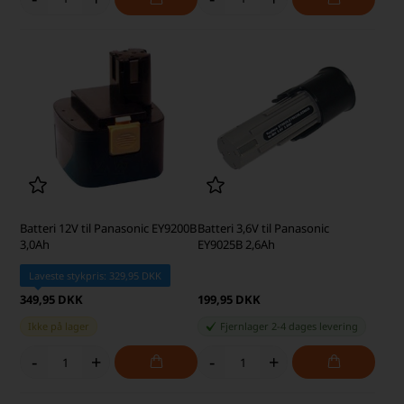
Batteri 12V til Panasonic EY9200B
Batteri 3,6V til Panasonic
3,0Ah
EY9025B 2,6Ah
Laveste stykpris: 329,95 DKK
349,95 DKK
199,95 DKK
Ikke på lager
Fjernlager 2-4 dages levering
-
+
-
+