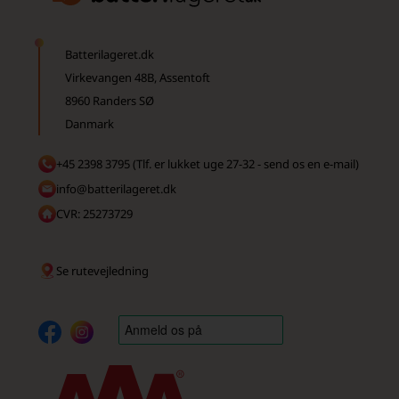
Batterilageret.dk
Virkevangen 48B, Assentoft
8960 Randers SØ
Danmark
+45 2398 3795 (Tlf. er lukket uge 27-32 - send os en e-mail)
info@batterilageret.dk
CVR: 25273729
Se rutevejledning