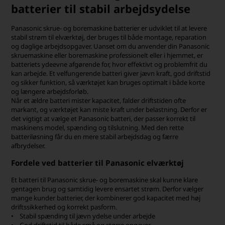
batterier til stabil arbejdsydelse
Panasonic skrue- og boremaskine batterier er udviklet til at levere
stabil strøm til elværktøj, der bruges til både montage, reparation
og daglige arbejdsopgaver. Uanset om du anvender din Panasonic
skruemaskine eller boremaskine professionelt eller i hjemmet, er
batteriets ydeevne afgørende for, hvor effektivt og problemfrit du
kan arbejde. Et velfungerende batteri giver jævn kraft, god driftstid
og sikker funktion, så værktøjet kan bruges optimalt i både korte
og længere arbejdsforløb.
Når et ældre batteri mister kapacitet, falder driftstiden ofte
markant, og værktøjet kan miste kraft under belastning. Derfor er
det vigtigt at vælge et Panasonic batteri, der passer korrekt til
maskinens model, spænding og tilslutning. Med den rette
batteriløsning får du en mere stabil arbejdsdag og færre
afbrydelser.
Fordele ved batterier til Panasonic elværktøj
Et batteri til Panasonic skrue- og boremaskine skal kunne klare
gentagen brug og samtidig levere ensartet strøm. Derfor vælger
mange kunder batterier, der kombinerer god kapacitet med høj
driftssikkerhed og korrekt pasform.
• Stabil spænding til jævn ydelse under arbejde