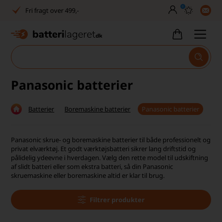
0
Fri fragt over 499,-
Dansk lager
30 dages returret
Tlf. er lukket uge 27-32
Panasonic batterier
1040+ glade kunder på Trustpilot
Batterier
Boremaskine batterier
Panasonic batterier
Dag-til-dag levering
Fri fragt over 499,-
Panasonic skrue- og boremaskine batterier til både professionelt og
privat elværktøj. Et godt værktøjsbatteri sikrer lang driftstid og
Dansk lager
pålidelig ydeevne i hverdagen. Vælg den rette model til udskiftning
af slidt batteri eller som ekstra batteri, så din Panasonic
skruemaskine eller boremaskine altid er klar til brug.
30 dages returret
Tlf. er lukket uge 27-32
Filtrer produkter
1040+ glade kunder på Trustpilot