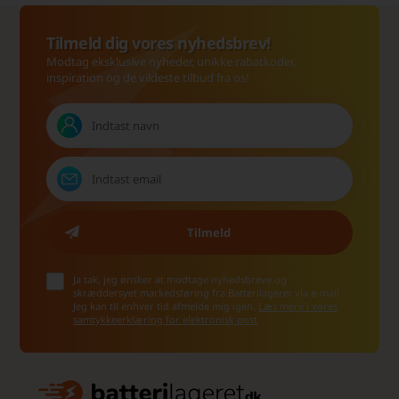
Tilmeld dig vores nyhedsbrev!
Modtag eksklusive nyheder, unikke rabatkoder,
inspiration og de vildeste tilbud fra os!
Ja tak, jeg ønsker at modtage nyhedsbreve og
skræddersyet markedsføring fra Batterilageret via e-mail.
Jeg kan til enhver tid afmelde mig igen.
Læs mere i vores
samtykkeerklæring for elektronisk post