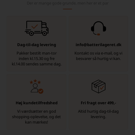
Der er mange gode grunde, men her er et par
Dag-til-dag levering
info@batterilageret.dk
Pakker bestilt man-tor
Kontakt os via e-mail, og vi
inden kl.15.30 og fre
besvarer så hurtig vi kan.
kl.14.00 sendes samme dag.
Høj kundetilfredshed
Fri fragt over 499,-
Vi værdsætter en god
Altid hurtig dag-til-dag
shopping-oplevelse, og det
levering.
kan mærkes!