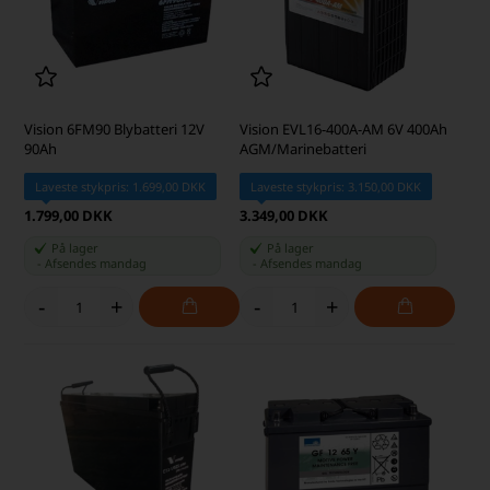
Vision 6FM90 Blybatteri 12V
Vision EVL16-400A-AM 6V 400Ah
90Ah
AGM/Marinebatteri
Laveste stykpris: 1.699,00 DKK
Laveste stykpris: 3.150,00 DKK
1.799,00 DKK
3.349,00 DKK
På lager
På lager
-
Afsendes
mandag
-
Afsendes
mandag
-
+
-
+