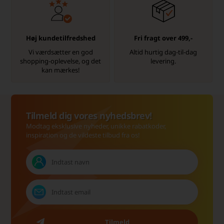
Høj kundetilfredshed
Fri fragt over 499,-
Vi værdsætter en god
Altid hurtig dag-til-dag
shopping-oplevelse, og det
levering.
kan mærkes!
Tilmeld dig vores nyhedsbrev!
Modtag eksklusive nyheder, unikke rabatkoder,
inspiration og de vildeste tilbud fra os!