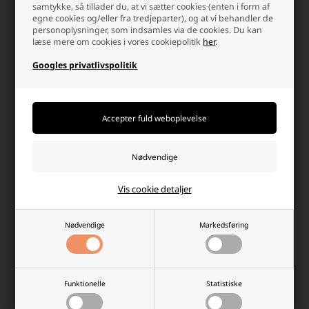
samtykke, så tillader du, at vi sætter cookies (enten i form af
egne cookies og/eller fra tredjeparter), og at vi behandler de
personoplysninger, som indsamles via de cookies. Du kan
Varta LA70 Professional Dual
Vision EVGC8-165A-AM 8V 165Ah
læse mere om cookies i vores cookiepolitik
her
.
Purpose AGM Bilbatteri 12V
AGM/Marinebatteri
70Ah 840070076
Googles privatlivspolitik
Laveste stykpris: 2.199,00 DKK
1.933,70 DKK
2.299,00 DKK
På lager
På lager
-
Afsendes
mandag
-
Afsendes
mandag
-
+
-
+
Vis cookie detaljer
Nødvendige
Markedsføring
Funktionelle
Statistiske