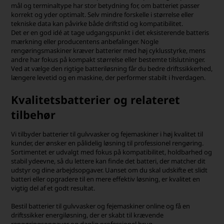
mål og terminaltype har stor betydning for, om batteriet passer
korrekt og yder optimalt. Selv mindre forskelle i størrelse eller
tekniske data kan påvirke både driftstid og kompatibilitet.
Det er en god idé at tage udgangspunkt i det eksisterende batteris
mærkning eller producentens anbefalinger. Nogle
rengøringsmaskiner kræver batterier med høj cyklusstyrke, mens
andre har fokus på kompakt størrelse eller bestemte tilslutninger.
Ved at vælge den rigtige batteriløsning får du bedre driftssikkerhed,
længere levetid og en maskine, der performer stabilt i hverdagen.
Kvalitetsbatterier og relateret
tilbehør
Vi tilbyder batterier til gulvvasker og fejemaskiner i høj kvalitet til
kunder, der ønsker en pålidelig løsning til professionel rengøring.
Sortimentet er udvalgt med fokus på kompatibilitet, holdbarhed og
stabil ydeevne, så du lettere kan finde det batteri, der matcher dit
udstyr og dine arbejdsopgaver. Uanset om du skal udskifte et slidt
batteri eller opgradere til en mere effektiv løsning, er kvalitet en
vigtig del af et godt resultat.
Bestil batterier til gulvvasker og fejemaskiner online og få en
driftssikker energiløsning, der er skabt til krævende
rengøringsopgaver og daglig professionel brug.