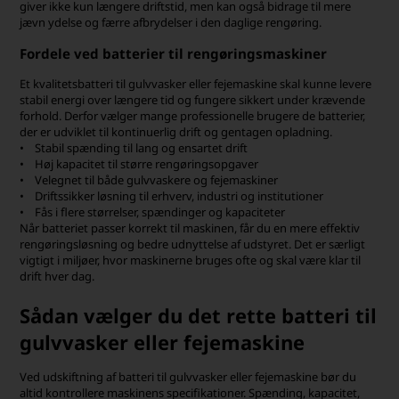
giver ikke kun længere driftstid, men kan også bidrage til mere
jævn ydelse og færre afbrydelser i den daglige rengøring.
Fordele ved batterier til rengøringsmaskiner
Et kvalitetsbatteri til gulvvasker eller fejemaskine skal kunne levere
stabil energi over længere tid og fungere sikkert under krævende
forhold. Derfor vælger mange professionelle brugere de batterier,
der er udviklet til kontinuerlig drift og gentagen opladning.
• Stabil spænding til lang og ensartet drift
• Høj kapacitet til større rengøringsopgaver
• Velegnet til både gulvvaskere og fejemaskiner
• Driftssikker løsning til erhverv, industri og institutioner
• Fås i flere størrelser, spændinger og kapaciteter
Når batteriet passer korrekt til maskinen, får du en mere effektiv
rengøringsløsning og bedre udnyttelse af udstyret. Det er særligt
vigtigt i miljøer, hvor maskinerne bruges ofte og skal være klar til
drift hver dag.
Sådan vælger du det rette batteri til
gulvvasker eller fejemaskine
Ved udskiftning af batteri til gulvvasker eller fejemaskine bør du
altid kontrollere maskinens specifikationer. Spænding, kapacitet,