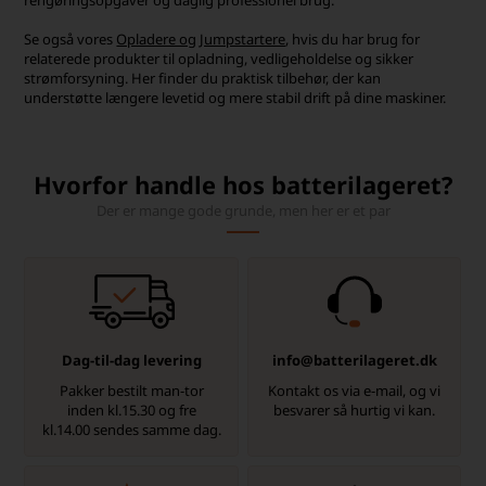
Se også vores
Opladere og Jumpstartere
, hvis du har brug for
relaterede produkter til opladning, vedligeholdelse og sikker
strømforsyning. Her finder du praktisk tilbehør, der kan
understøtte længere levetid og mere stabil drift på dine maskiner.
Hvorfor handle hos batterilageret?
Der er mange gode grunde, men her er et par
Dag-til-dag levering
info@batterilageret.dk
Pakker bestilt man-tor
Kontakt os via e-mail, og vi
inden kl.15.30 og fre
besvarer så hurtig vi kan.
kl.14.00 sendes samme dag.