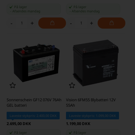
På lager
På lager
-
Afsendes
mandag
-
Afsendes
mandag
-
+
-
+
Sonnenschein GF12 076V 76Ah
Vision 6FM55 Blybatteri 12V
GEL batteri
55Ah
Laveste stykpris: 2.400,00 DKK
Laveste stykpris: 1.099,00 DKK
2.695,00 DKK
1.199,00 DKK
På lager
På lager