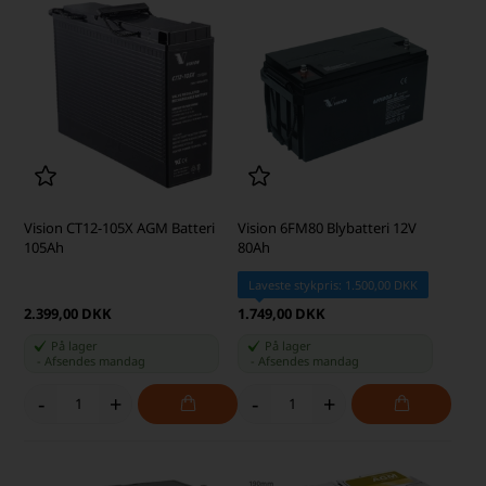
Vision CT12-105X AGM Batteri
Vision 6FM80 Blybatteri 12V
105Ah
80Ah
Laveste stykpris: 1.500,00 DKK
2.399,00 DKK
1.749,00 DKK
På lager
På lager
-
Afsendes
mandag
-
Afsendes
mandag
-
+
-
+