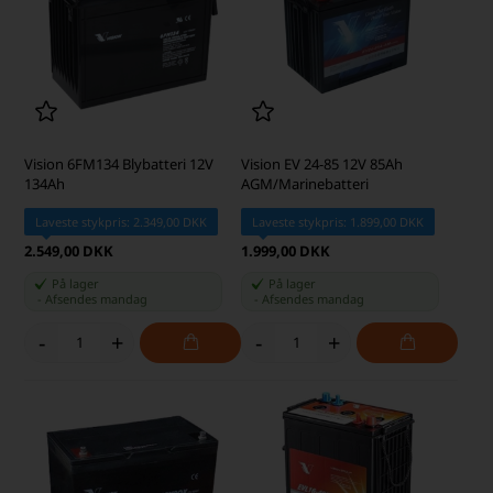
Vision 6FM134 Blybatteri 12V
Vision EV 24-85 12V 85Ah
134Ah
AGM/Marinebatteri
Laveste stykpris: 2.349,00 DKK
Laveste stykpris: 1.899,00 DKK
2.549,00 DKK
1.999,00 DKK
På lager
På lager
-
Afsendes
mandag
-
Afsendes
mandag
-
+
-
+