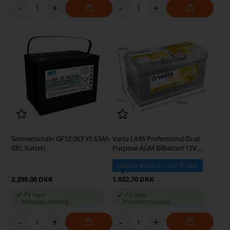
-
+
-
+
Sonnenschein GF12 063 Y0 63Ah
Varta LA95 Professional Dual
GEL batteri
Purpose AGM Bilbatteri 12V
95Ah 840095085
Laveste stykpris: 1.807,70 DKK
2.299,00 DKK
1.932,70 DKK
På lager
På lager
-
Afsendes
mandag
-
Afsendes
mandag
-
+
-
+