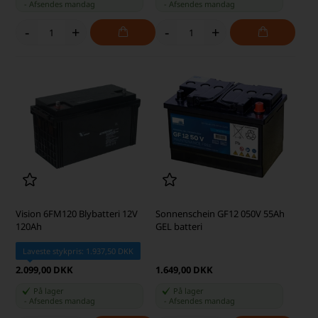
-
Afsendes
mandag
-
Afsendes
mandag
-
+
-
+
Vision 6FM120 Blybatteri 12V
Sonnenschein GF12 050V 55Ah
120Ah
GEL batteri
Laveste stykpris: 1.937,50 DKK
2.099,00 DKK
1.649,00 DKK
På lager
På lager
-
Afsendes
mandag
-
Afsendes
mandag