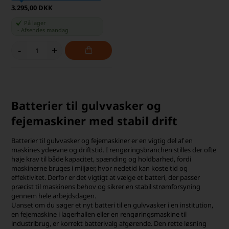
3.295,00 DKK
På lager
-
Afsendes
mandag
-
+
Batterier til gulvvasker og
fejemaskiner med stabil drift
Batterier til gulvvasker og fejemaskiner er en vigtig del af en
maskines ydeevne og driftstid. I rengøringsbranchen stilles der ofte
høje krav til både kapacitet, spænding og holdbarhed, fordi
maskinerne bruges i miljøer, hvor nedetid kan koste tid og
effektivitet. Derfor er det vigtigt at vælge et batteri, der passer
præcist til maskinens behov og sikrer en stabil strømforsyning
gennem hele arbejdsdagen.
Uanset om du søger et nyt batteri til en gulvvasker i en institution,
en fejemaskine i lagerhallen eller en rengøringsmaskine til
industribrug, er korrekt batterivalg afgørende. Den rette løsning