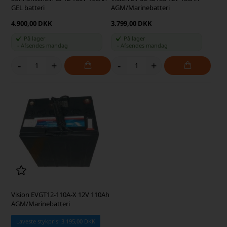
GEL batteri
AGM/Marinebatteri
4.900,00 DKK
3.799,00 DKK
På lager
På lager
-
Afsendes
mandag
-
Afsendes
mandag
-
+
-
+
Vision EVGT12-110A-X 12V 110Ah
AGM/Marinebatteri
Laveste stykpris: 3.195,00 DKK