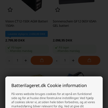
Vision CT12-150X AGM Batteri
Sonnenschein GF12 065Y 65Ah
150Ah
GEL batteri
Laveste stykpris: 2.650,00 DKK
2.799,00 DKK
2.098,95 DKK
På lager
På lager
-
Afsendes
mandag
-
Afsendes
mandag
-
+
-
+
Batterilageret.dk Cookie information
På vores website bruges cookies for at opnå en funktionel
side og for at huske dine foretrukne indstillinger. Ved hjælp
af cookies sikrer vi, at siden hele tiden forbedres, og at vores
markedsføring bliver relevant for dig. Ved at give dit