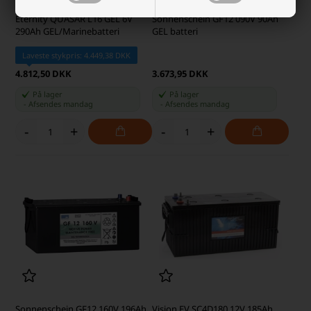
Eternity QUASAR L16 GEL 6V
Sonnenschein GF12 090V 90Ah
290Ah GEL/Marinebatteri
GEL batteri
Laveste stykpris: 4.449,38 DKK
4.812,50 DKK
3.673,95 DKK
På lager
På lager
-
Afsendes
mandag
-
Afsendes
mandag
-
+
-
+
Sonnenschein GF12 160V 196Ah
Vision EV SC4D180 12V 185Ah