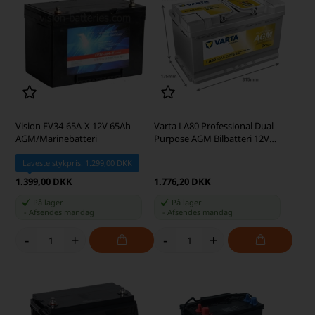
Vision EV34-65A-X 12V 65Ah
Varta LA80 Professional Dual
AGM/Marinebatteri
Purpose AGM Bilbatteri 12V
80Ah 840080080
Laveste stykpris: 1.299,00 DKK
1.399,00 DKK
1.776,20 DKK
På lager
På lager
-
Afsendes
mandag
-
Afsendes
mandag
-
+
-
+