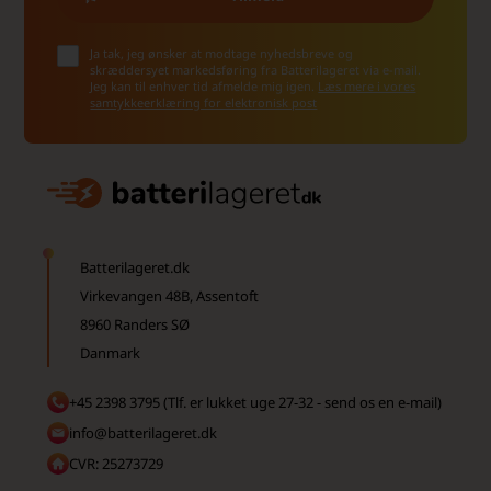
Ja tak, jeg ønsker at modtage nyhedsbreve og
skræddersyet markedsføring fra Batterilageret via e-mail.
Jeg kan til enhver tid afmelde mig igen.
Læs mere i vores
samtykkeerklæring for elektronisk post
Batterilageret.dk
Virkevangen 48B, Assentoft
8960 Randers SØ
Danmark
+45 2398 3795 (Tlf. er lukket uge 27-32 - send os en e-mail)
info@batterilageret.dk
CVR: 25273729