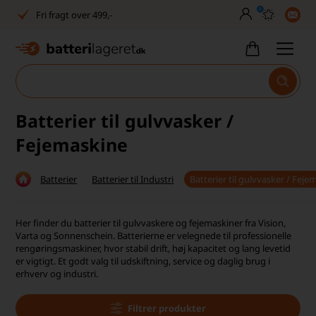
0
Dansk lager
30 dages returret
Tlf. er lukket uge 27-32
1040+ glade kunder på Trustpilot
Batterier til gulvvasker /
Dag-til-dag levering
Fejemaskine
Fri fragt over 499,-
Batterier
Batterier til Industri
Batterier til gulvvasker / Fej
Dansk lager
Her finder du batterier til gulvvaskere og fejemaskiner fra Vision,
30 dages returret
Varta og Sonnenschein. Batterierne er velegnede til professionelle
rengøringsmaskiner, hvor stabil drift, høj kapacitet og lang levetid
Tlf. er lukket uge 27-32
er vigtigt. Et godt valg til udskiftning, service og daglig brug i
erhverv og industri.
1040+ glade kunder på Trustpilot
Filtrer produkter