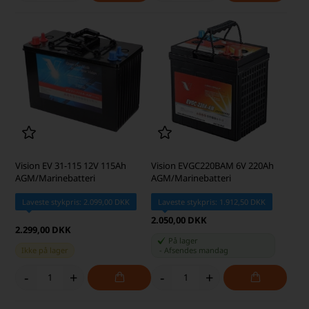
Vision EV 31-115 12V 115Ah
Vision EVGC220BAM 6V 220Ah
AGM/Marinebatteri
AGM/Marinebatteri
Laveste stykpris: 2.099,00 DKK
Laveste stykpris: 1.912,50 DKK
2.050,00 DKK
2.299,00 DKK
På lager
Ikke på lager
-
Afsendes
mandag
-
+
-
+