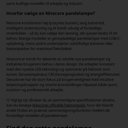
samt kraftige modeller til arbejde og industri.
Hvorfor vælge en Nitecore pandelampe?
Nitecore kombinerer høj lysstyrke (lumen), lang batteritid,
intelligent strømstyring og et bredt udvalg af forskellige
strømkilder – så du kan vælge den løsning, der passer bedst til dit
behov. Mange modeller er genopladelige pandelamper med USB-C-
opladning, mens andre understøtter udskiftelige batterier eller
batteripakker for maksimal fleksibilitet.
Nitecore er kendt for løbende at udvikle nye pandelamper og
indtænke brugerens behov i deres design. De arbejder konstant
med den nyeste LED-teknologi og optimerer på faktorer som
lumen, farvetemperatur, CRI (farvegengivelse) og energieffektivitet.
Derudover har de stort fokus på brugervenlighed med intuitive
betjeningsknapper og smarte lysindstillinger tilpasset både sport,
outdoor og professionelt arbejde.
💡 Vigtigt tip: Ønsker du at sammenligne specifikationer direkte,
kan du besøge
Nitecores officielle hjemmeside
, hvor der blandt
andet findes en praktisk sammenligningsfunktion mellem de
forskellige modeller af pandelamper.