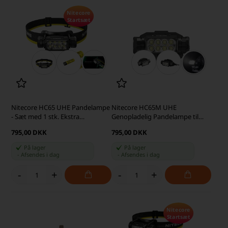
Nitecore
Startsæt
Nitecore HC65 UHE Pandelampe
Nitecore HC65M UHE
- Sæt med 1 stk. Ekstra
Genopladelig Pandelampe til
NL1840HP Batteri
NVG Beslag til Hjelm 1600 lumen
795,00 DKK
795,00 DKK
På lager
På lager
-
Afsendes
i dag
-
Afsendes
i dag
-
+
-
+
Nitecore
Startsæt