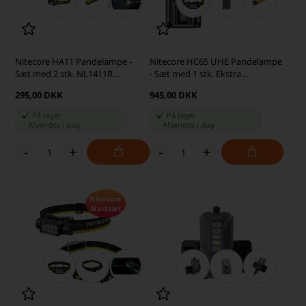
Nitecore HA11 Pandelampe -
Nitecore HC65 UHE Pandelampe
Sæt med 2 stk. NL1411R
- Sæt med 1 stk. Ekstra
Batterier
NL1840HP Batteri og UM2
295,00 DKK
945,00 DKK
Oplader
På lager
På lager
-
Afsendes
i dag
-
Afsendes
i dag
-
+
-
+
Nitecore
Startsæt