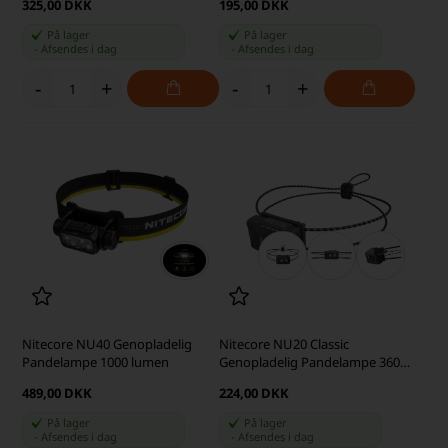
325,00 DKK
195,00 DKK
På lager
På lager
-
Afsendes
i dag
-
Afsendes
i dag
-
+
-
+
Nitecore NU40 Genopladelig
Nitecore NU20 Classic
Pandelampe 1000 lumen
Genopladelig Pandelampe 360
lumen
489,00 DKK
224,00 DKK
På lager
På lager
-
Afsendes
i dag
-
Afsendes
i dag