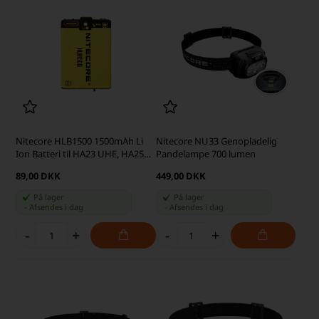
Nitecore HLB1500 1500mAh Li
Nitecore NU33 Genopladelig
Ion Batteri til HA23 UHE, HA25
Pandelampe 700 lumen
UHE, HA27 UHE, UT27
89,00 DKK
449,00 DKK
På lager
På lager
-
Afsendes
i dag
-
Afsendes
i dag
-
+
-
+