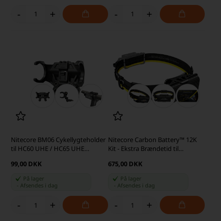
-
+
-
+
Nitecore BM06 Cykellygteholder
Nitecore Carbon Battery™ 12K
til HC60 UHE / HC65 UHE
Kit - Ekstra Brændetid til
Pandelampe
Pandelampen
99,00 DKK
675,00 DKK
På lager
På lager
-
Afsendes
i dag
-
Afsendes
i dag
-
+
-
+