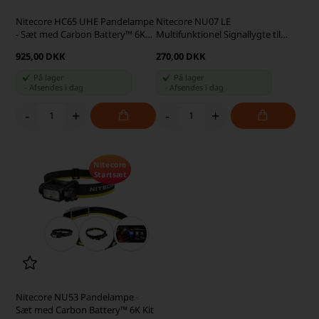
Nitecore HC65 UHE Pandelampe
Nitecore NU07 LE
- Sæt med Carbon Battery™ 6K
Multifunktionel Signallygte til
Kit
bl.a. Hjelm og Rygsæk
925,00 DKK
270,00 DKK
På lager
På lager
-
Afsendes
i dag
-
Afsendes
i dag
-
+
-
+
Nitecore
Startsæt
Nitecore NU53 Pandelampe -
Sæt med Carbon Battery™ 6K Kit