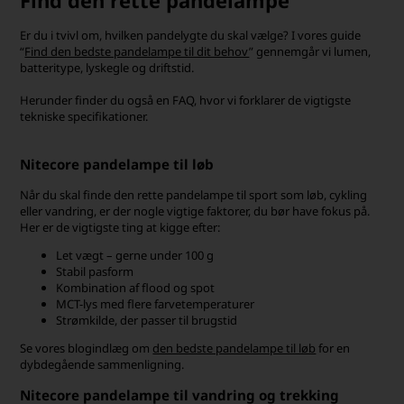
Find den rette pandelampe
Er du i tvivl om, hvilken pandelygte du skal vælge? I vores guide
“
Find den bedste pandelampe til dit behov
” gennemgår vi lumen,
batteritype, lyskegle og driftstid.
Herunder finder du også en FAQ, hvor vi forklarer de vigtigste
tekniske specifikationer.
Nitecore pandelampe til løb
Når du skal finde den rette pandelampe til sport som løb, cykling
eller vandring, er der nogle vigtige faktorer, du bør have fokus på.
Her er de vigtigste ting at kigge efter:
Let vægt – gerne under 100 g
Stabil pasform
Kombination af flood og spot
MCT-lys med flere farvetemperaturer
Strømkilde, der passer til brugstid
Se vores blogindlæg om
den bedste pandelampe til løb
for en
dybdegående sammenligning.
Nitecore pandelampe til vandring og trekking