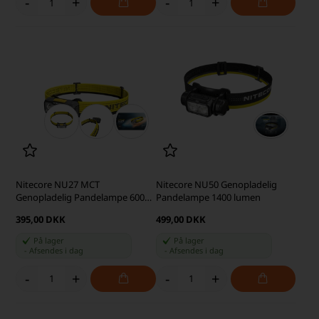
-
+
-
+
Nitecore NU27 MCT
Nitecore NU50 Genopladelig
Genopladelig Pandelampe 600
Pandelampe 1400 lumen
lumen, Sort/Gul
395,00 DKK
499,00 DKK
På lager
På lager
-
Afsendes
i dag
-
Afsendes
i dag
-
+
-
+