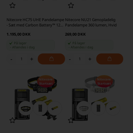
Nitecore HC75 UHE Pandelampe
Nitecore NU21 Genopladelig
- Sæt med Carbon Battery™ 12K
Pandelampe 360 lumen, Hvid
Kit
1.195,00 DKK
269,00 DKK
På lager
På lager
-
Afsendes
i dag
-
Afsendes
i dag
-
+
-
+
Nitecore
Nitecore
Startsæt
Startsæt