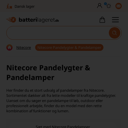
0
Dansk lager
30 dages returret
Tlf. er lukket uge 27-32
1040+ glade kunder på Trustpilot
Nitecore
Nitecore Pandelygter & Pandelamper
Dag-til-dag levering
Nitecore Pandelygter &
Fri fragt over 499,-
Pandelamper
Dansk lager
30 dages returret
Her finder du et stort udvalg af pandelamper fra Nitecore.
Sortimentet dækker alt fra lette modeller til kraftige pandelygter.
Uanset om du søger en pandelampe til løb, outdoor eller
Tlf. er lukket uge 27-32
professionelt arbejde, finder du en model med den rette
kombination af funktioner og lumen.
1040+ glade kunder på Trustpilot
Sæt med Nitecore Pandelamper