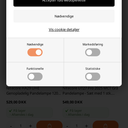
-
Afsendes
i dag
-
Afsendes
i dag
-
+
-
+
Vis cookie detaljer
Nødvendige
Markedsføring
Funktionelle
Statistiske
Nitecore HA29 UHE
Nitecore UT27 Pro 2025 MCT Grå
Genopladelig Pandelampe 1200
Pandelampe - Sæt med 1 stk.
lumen
Ekstra HLB1500 Batteri
529,00 DKK
549,00 DKK
På lager
På lager
-
Afsendes
i dag
-
Afsendes
i dag
-
+
-
+