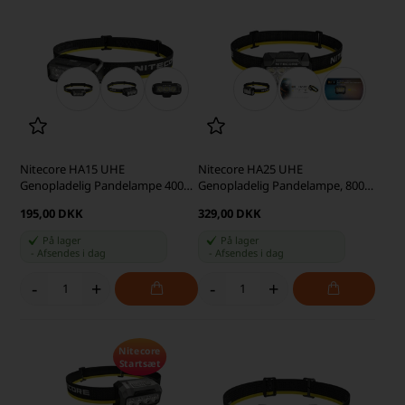
Nitecore HA15 UHE
Nitecore HA25 UHE
Genopladelig Pandelampe 400
Genopladelig Pandelampe, 800
lumen
lumen
195,00 DKK
329,00 DKK
På lager
På lager
-
Afsendes
i dag
-
Afsendes
i dag
-
+
-
+
Nitecore
Startsæt