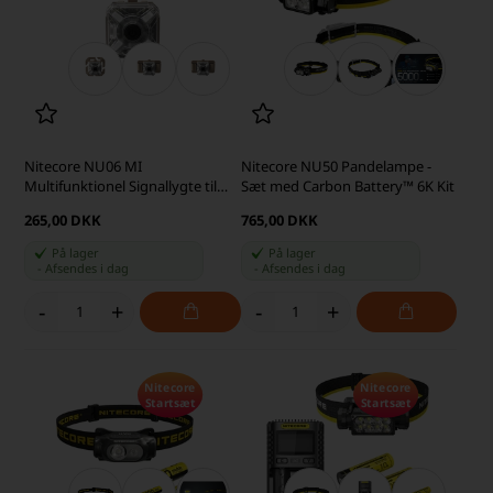
Nitecore NU06 MI
Nitecore NU50 Pandelampe -
Multifunktionel Signallygte til
Sæt med Carbon Battery™ 6K Kit
bl.a. Hjelm og Rygsæk
265,00 DKK
765,00 DKK
På lager
På lager
-
Afsendes
i dag
-
Afsendes
i dag
-
+
-
+
Nitecore
Nitecore
Startsæt
Startsæt