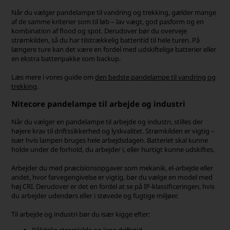
Når du vælger pandelampe til vandring og trekking, gælder mange
af de samme kriterier som til løb – lav vægt, god pasform og en
kombination af flood og spot. Derudover bør du overveje
strømkilden, så du har tilstrækkelig batteritid til hele turen. På
længere ture kan det være en fordel med udskiftelige batterier eller
en ekstra batteripakke som backup.
Læs mere i vores guide om
den bedste pandelampe til vandring og
trekking
.
Nitecore pandelampe til arbejde og industri
Når du vælger en pandelampe til arbejde og industri, stilles der
højere krav til driftssikkerhed og lyskvalitet. Strømkilden er vigtig –
især hvis lampen bruges hele arbejdsdagen. Batteriet skal kunne
holde under de forhold, du arbejder i, eller hurtigt kunne udskiftes.
Arbejder du med præcisionsopgaver som mekanik, el-arbejde eller
andet, hvor farvegengivelse er vigtig, bør du vælge en model med
høj CRI. Derudover er det en fordel at se på IP-klassificeringen, hvis
du arbejder udendørs eller i støvede og fugtige miljøer.
Til arbejde og industri bør du især kigge efter:
Pålidelig strømkilde og lang driftstid