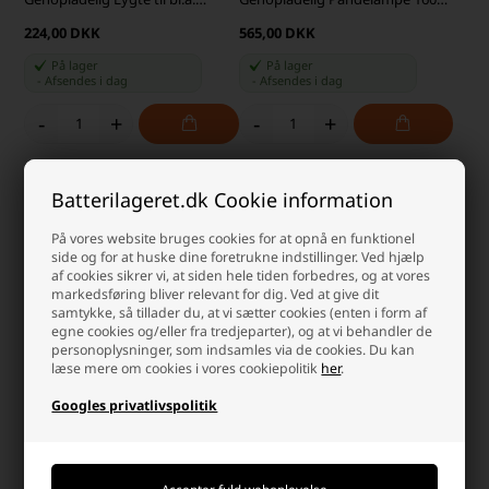
Rygsæk og Cykel, Inkl. Tilbehør
lumen
224,00 DKK
565,00 DKK
På lager
På lager
-
Afsendes
i dag
-
Afsendes
i dag
-
+
-
+
Batterilageret.dk Cookie information
På vores website bruges cookies for at opnå en funktionel
side og for at huske dine foretrukne indstillinger. Ved hjælp
af cookies sikrer vi, at siden hele tiden forbedres, og at vores
markedsføring bliver relevant for dig. Ved at give dit
samtykke, så tillader du, at vi sætter cookies (enten i form af
egne cookies og/eller fra tredjeparter), og at vi behandler de
personoplysninger, som indsamles via de cookies. Du kan
læse mere om cookies i vores cookiepolitik
her
.
Nitecore NU21 Genopladelig
Nitecore UT27 Pro 2025 MCT
Googles privatlivspolitik
Pandelampe 360 lumen, Sort
Sort/Gul Pandelampe - Sæt med
1 stk. Ekstra HLB1500 Batteri
269,00 DKK
549,00 DKK
På lager
På lager