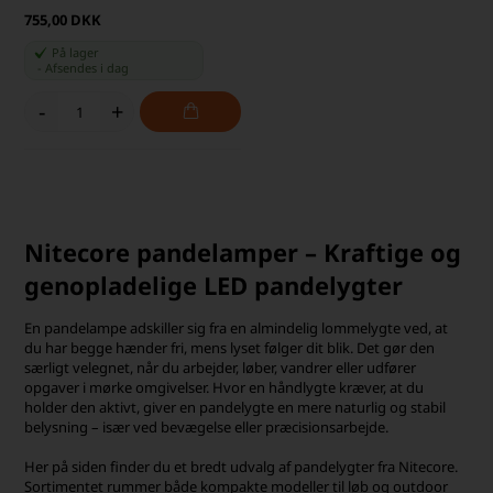
755,00 DKK
På lager
-
Afsendes
i dag
-
+
Nitecore pandelamper – Kraftige og
genopladelige LED pandelygter
En pandelampe adskiller sig fra en almindelig lommelygte ved, at
du har begge hænder fri, mens lyset følger dit blik. Det gør den
særligt velegnet, når du arbejder, løber, vandrer eller udfører
opgaver i mørke omgivelser. Hvor en håndlygte kræver, at du
holder den aktivt, giver en pandelygte en mere naturlig og stabil
belysning – især ved bevægelse eller præcisionsarbejde.
Her på siden finder du et bredt udvalg af pandelygter fra Nitecore.
Sortimentet rummer både kompakte modeller til løb og outdoor