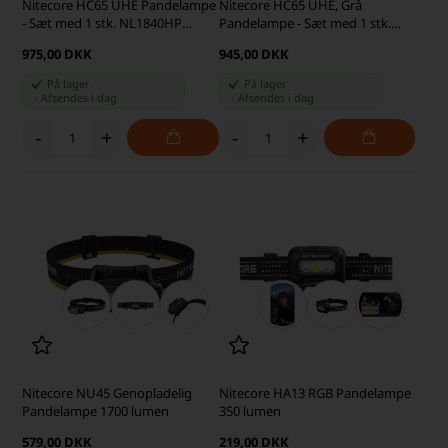
Nitecore HC65 UHE Pandelampe
Nitecore HC65 UHE, Grå
- Sæt med 1 stk. NL1840HP
Pandelampe - Sæt med 1 stk.
Batteri, UM2 Oplader og BM06
Ekstra NL1840HP Batteri og
975,00 DKK
945,00 DKK
UM2 Oplader
På lager
På lager
-
Afsendes
i dag
-
Afsendes
i dag
-
+
-
+
Nitecore NU45 Genopladelig
Nitecore HA13 RGB Pandelampe
Pandelampe 1700 lumen
350 lumen
579,00 DKK
219,00 DKK