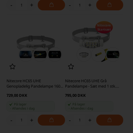
-
+
-
+
Nitecore
Startsæt
Nitecore HC65 UHE
Nitecore HC65 UHE Grå
Genopladelig Pandelampe 1600
Pandelampe - Sæt med 1 stk.
lumen, Grå
Ekstra NL1840HP Batteri
729,00 DKK
795,00 DKK
På lager
På lager
-
Afsendes
i dag
-
Afsendes
i dag
-
+
-
+