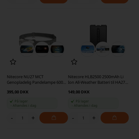
Nitecore NU27 MCT
Nitecore HLB2500 2500mAh Li
Genopladelig Pandelampe 600
Ion All-Weather Batteri til HA27
lumen, Hvid
UHE og HA29 UHE
395,00 DKK
149,00 DKK
På lager
På lager
-
Afsendes
i dag
-
Afsendes
i dag
-
+
-
+