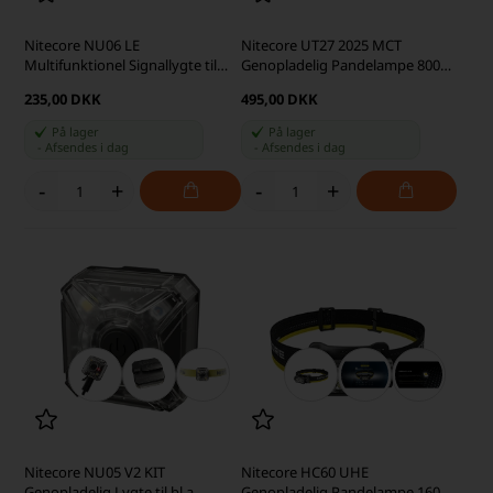
Nitecore NU06 LE
Nitecore UT27 2025 MCT
Multifunktionel Signallygte til
Genopladelig Pandelampe 800
bl.a. Hjelm og Rygsæk
lumen, Hvid
235,00 DKK
495,00 DKK
På lager
På lager
-
Afsendes
i dag
-
Afsendes
i dag
-
+
-
+
Nitecore NU05 V2 KIT
Nitecore HC60 UHE
Genopladelig Lygte til bl.a.
Genopladelig Pandelampe 1600