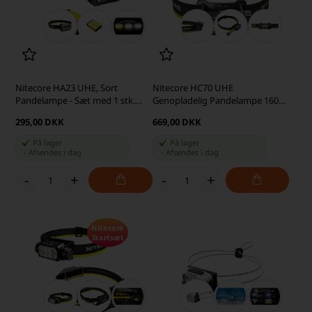
Nitecore HA23 UHE, Sort
Nitecore HC70 UHE
Pandelampe - Sæt med 1 stk.
Genopladelig Pandelampe 1600
HLB1500 Batteri
lumen
295,00 DKK
669,00 DKK
På lager
På lager
-
Afsendes
i dag
-
Afsendes
i dag
-
+
-
+
Nitecore
Startsæt