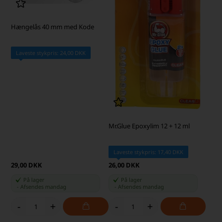
Hængelås 40 mm med Kode
Laveste stykpris: 24,00 DKK
Mr.Glue Epoxylim 12 + 12 ml
Laveste stykpris: 17,40 DKK
29,00 DKK
26,00 DKK
På lager
På lager
-
Afsendes
mandag
-
Afsendes
mandag
-
+
-
+