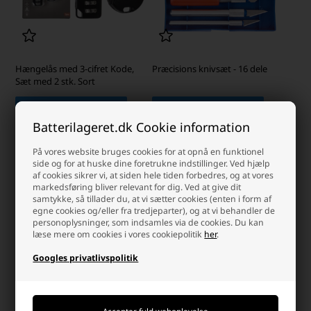
Hængelås med 3-cifret Kode,
Præcisions knivsæt - 16 dele
Sæt med 2 stk. Sort
Laveste stykpris: 34,00 DKK
Laveste stykpris: 34,00 DKK
39,00 DKK
39,00 DKK
Batterilageret.dk Cookie information
På lager
På lager
På vores website bruges cookies for at opnå en funktionel
-
Afsendes
mandag
-
Afsendes
mandag
side og for at huske dine foretrukne indstillinger. Ved hjælp
af cookies sikrer vi, at siden hele tiden forbedres, og at vores
-
+
-
+
markedsføring bliver relevant for dig. Ved at give dit
samtykke, så tillader du, at vi sætter cookies (enten i form af
egne cookies og/eller fra tredjeparter), og at vi behandler de
personoplysninger, som indsamles via de cookies. Du kan
læse mere om cookies i vores cookiepolitik
her
.
Googles privatlivspolitik
Nøgleboks med kodelås