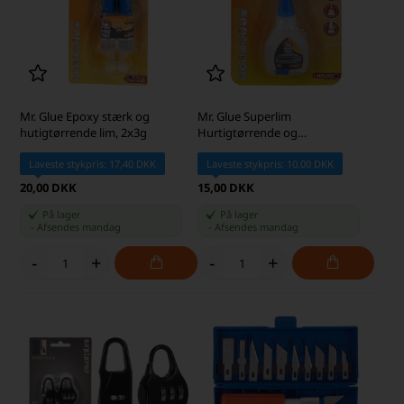
Mr. Glue Epoxy stærk og
Mr. Glue Superlim
hutigtørrende lim, 2x3g
Hurtigtørrende og
Tyndtflydende Sekundlim, 5 g
Laveste stykpris: 17,40 DKK
Laveste stykpris: 10,00 DKK
20,00 DKK
15,00 DKK
På lager
På lager
-
Afsendes
mandag
-
Afsendes
mandag
-
+
-
+