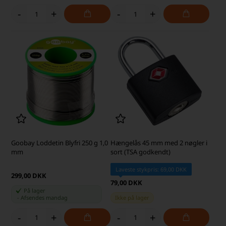
-
+
-
+
Goobay Loddetin Blyfri 250 g 1,0
Hængelås 45 mm med 2 nøgler i
mm
sort (TSA godkendt)
Laveste stykpris: 69,00 DKK
299,00 DKK
79,00 DKK
På lager
-
Afsendes
mandag
Ikke på lager
-
+
-
+