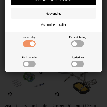
Laveste stykpris: 99,00 DKK
Loddespids sæt AP2
Vis cookie detaljer
119,00 DKK
79,95 DKK
På lager
-
Afsendes
mandag
Ikke på lager
Nødvendige
Markedsføring
-
+
-
+
Funktionelle
Statistiske
Analog Loddestation komplet
Den tredje hånd med LED lys og