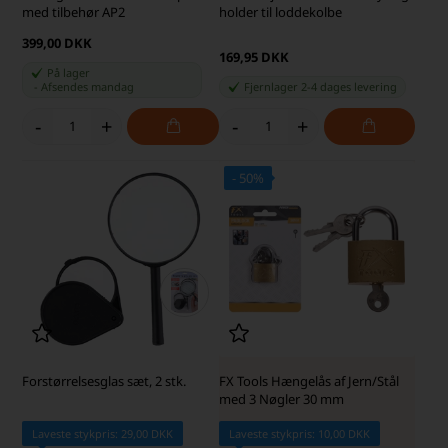
med tilbehør AP2
holder til loddekolbe
399,00 DKK
169,95 DKK
På lager
-
Afsendes
mandag
Fjernlager 2-4 dages levering
-
+
-
+
- 50%
SKARP PRIS · SKARP PRIS
Forstørrelsesglas sæt, 2 stk.
FX Tools Hængelås af Jern/Stål
med 3 Nøgler 30 mm
Laveste stykpris: 29,00 DKK
Laveste stykpris: 10,00 DKK