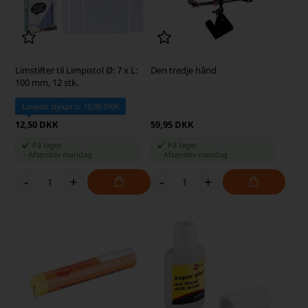
Limstifter til Limpistol Ø: 7 x L:
Den tredje hånd
100 mm, 12 stk.
Laveste stykpris: 10,00 DKK
12,50 DKK
59,95 DKK
På lager
På lager
-
Afsendes
mandag
-
Afsendes
mandag
-
+
-
+