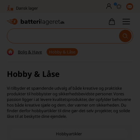
0
Dansk lager
30 dages returret
Tlf. er lukket uge 27-32
1040+ glade kunder på Trustpilot
Bolig & Have
Hobby & Låse
Dag-til-dag levering
Hobby & Låse
Fri fragt over 499,-
Dansk lager
Vi tilbyder et spændende udvalg af både kreative og praktiske
produkter til hobbyister og sikkerhedsbevidste personer. Vores
30 dages returret
passion ligger i at levere kvalitetsprodukter, der opfylder behovene
hos både kreative sjæle og dem, der værner om sikkerheden. Du
finder derfor hobbyartikler til dine gør-det-selv projekter, og solide
Tlf. er lukket uge 27-32
låse til at beskytte dine ejendele.
1040+ glade kunder på Trustpilot
Hobbyartikler