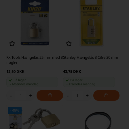
FX Tools Hængelås 25 mm med 3
Stanley Hængelås 3 Cifre 30 mm
nøgler
12,50 DKK
43,75 DKK
På lager
På lager
-
Afsendes
mandag
-
Afsendes
mandag
-
+
-
+
- 49%
P PRIS