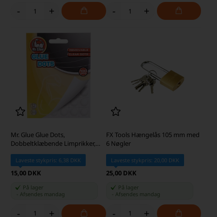
-
+
-
+
Mr. Glue Glue Dots,
FX Tools Hængelås 105 mm med
Dobbeltklæbende Limprikker,
6 Nøgler
100 stk.
Laveste stykpris: 6,38 DKK
Laveste stykpris: 20,00 DKK
15,00 DKK
25,00 DKK
På lager
På lager
-
Afsendes
mandag
-
Afsendes
mandag
-
+
-
+