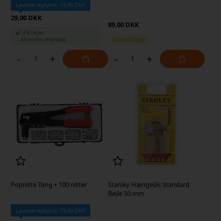
Laveste stykpris: 19,95 DKK
29,00 DKK
89,00 DKK
På lager
-
Afsendes
mandag
Ikke på lager
-
+
-
+
Popnitte Tang + 100 nitter
Stanley Hængelås Standard
Bøjle 50 mm
Laveste stykpris: 79,00 DKK