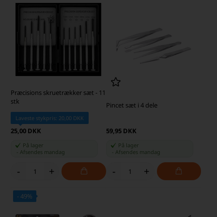
Præcisions skruetrækker sæt - 11
stk
Pincet sæt i 4 dele
Laveste stykpris: 20,00 DKK
25,00 DKK
59,95 DKK
På lager
På lager
-
Afsendes
mandag
-
Afsendes
mandag
-
+
-
+
- 49%
SKARP PRIS · SKARP PRIS