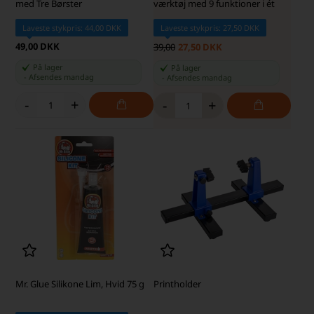
med Tre Børster
værktøj med 9 funktioner i ét
Laveste stykpris: 44,00 DKK
Laveste stykpris: 27,50 DKK
49,00 DKK
39,00
27,50 DKK
På lager
På lager
-
Afsendes
mandag
-
Afsendes
mandag
-
+
-
+
Mr. Glue Silikone Lim, Hvid 75 g
Printholder