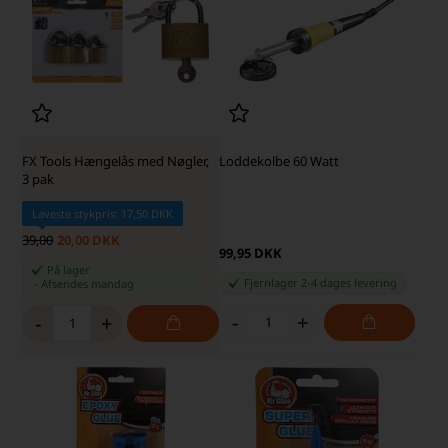
FX Tools Hængelås med Nøgler,
Loddekolbe 60 Watt
3 pak
Laveste stykpris: 17,50 DKK
39,00
20,00 DKK
99,95 DKK
På lager
Fjernlager 2-4 dages levering
-
Afsendes
mandag
-
+
-
+