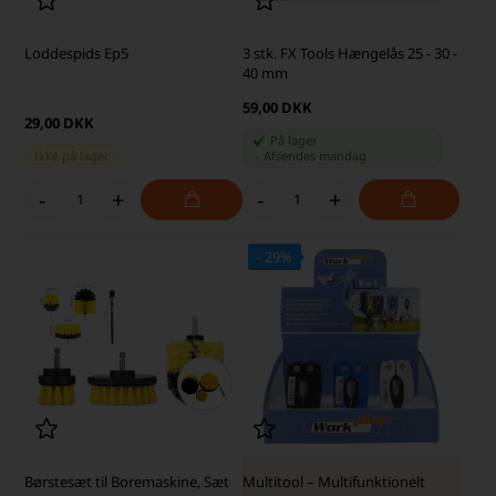
Loddespids Ep5
3 stk. FX Tools Hængelås 25 - 30 -
40 mm
59,00 DKK
29,00 DKK
På lager
Ikke på lager
-
Afsendes
mandag
-
+
-
+
- 29%
SKARP PRIS · SKARP PRIS
Børstesæt til Boremaskine, Sæt
Multitool – Multifunktionelt