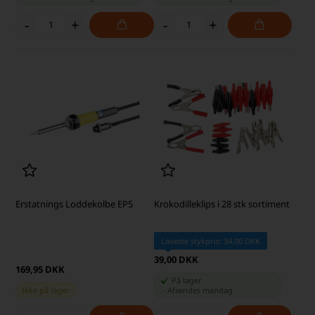
-
+
-
+
Erstatnings Loddekolbe EP5
Krokodilleklips i 28 stk sortiment
Laveste stykpris: 34,00 DKK
39,00 DKK
169,95 DKK
På lager
Ikke på lager
-
Afsendes
mandag