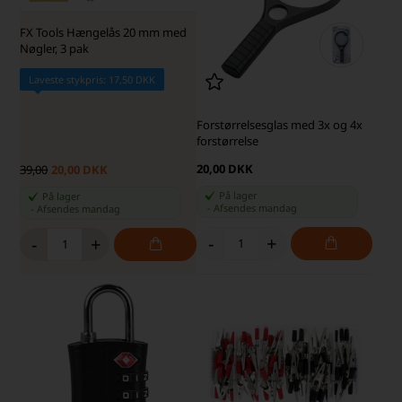
FX Tools Hængelås 20 mm med
Nøgler, 3 pak
Laveste stykpris: 17,50 DKK
Forstørrelsesglas med 3x og 4x
forstørrelse
20,00 DKK
39,00
20,00 DKK
På lager
På lager
-
Afsendes
mandag
-
Afsendes
mandag
-
+
-
+