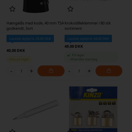
Hængelås med kode, 40 mm TSA
Krokodilleklemmer i 80 stk
godkendt, Sort
sortiment
Laveste stykpris: 25,00 DKK
Laveste stykpris: 44,00 DKK
49,00 DKK
40,00 DKK
På lager
Ikke på lager
-
Afsendes
mandag
-
+
-
+