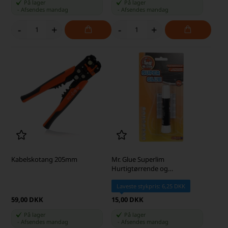
På lager
På lager
-
Afsendes
mandag
-
Afsendes
mandag
-
+
-
+
Kabelskotang 205mm
Mr. Glue Superlim
Hurtigtørrende og
Tyndtflydende Sekundlim, 2 g
Laveste stykpris: 6,25 DKK
59,00 DKK
15,00 DKK
På lager
På lager
-
Afsendes
mandag
-
Afsendes
mandag