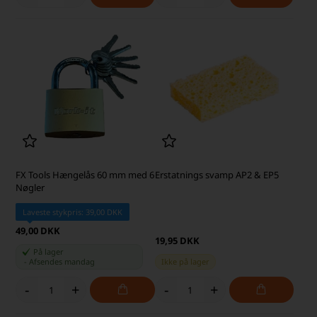
FX Tools Hængelås 60 mm med 6
Erstatnings svamp AP2 & EP5
Nøgler
Laveste stykpris: 39,00 DKK
49,00 DKK
19,95 DKK
På lager
-
Afsendes
mandag
Ikke på lager
-
+
-
+