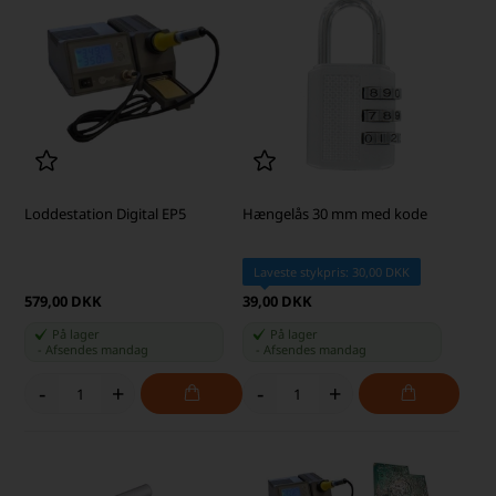
Loddestation Digital EP5
Hængelås 30 mm med kode
Laveste stykpris: 30,00 DKK
579,00 DKK
39,00 DKK
På lager
På lager
-
Afsendes
mandag
-
Afsendes
mandag
-
+
-
+