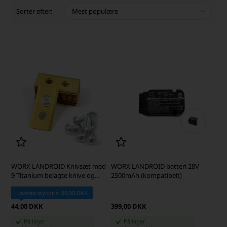
Sorter efter:
WORX LANDROID Knivsæt med
WORX LANDROID batteri 28V
9 Titanium belagte knive og
2500mAh (kompatibelt)
skruer
Laveste stykpris: 39,00 DKK
44,00 DKK
399,00 DKK
På lager
På lager