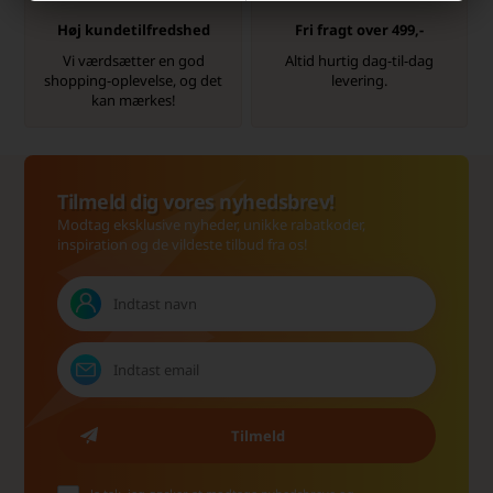
Høj kundetilfredshed
Fri fragt over 499,-
Vi værdsætter en god
Altid hurtig dag-til-dag
shopping-oplevelse, og det
levering.
kan mærkes!
Tilmeld dig vores nyhedsbrev!
Modtag eksklusive nyheder, unikke rabatkoder,
inspiration og de vildeste tilbud fra os!