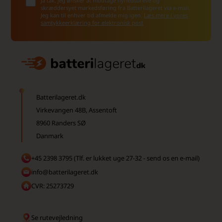
Ja tak, jeg ønsker at modtage nyhedsbreve og
skræddersyet markedsføring fra Batterilageret via e-mail.
Jeg kan til enhver tid afmelde mig igen.
Læs mere i vores
samtykkeerklæring for elektronisk post
Batterilageret.dk
Virkevangen 48B, Assentoft
8960 Randers SØ
Danmark
+45 2398 3795 (Tlf. er lukket uge 27-32 - send os en e-mail)
info@batterilageret.dk
CVR: 25273729
Se rutevejledning