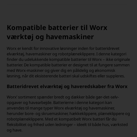
Kompatible batterier til Worx
værktøj og havemaskiner
Worx er kendt for innovative løsninger inden for batteridrevet
elværktøj, havemaskiner og robotplæneklippere. I denne kategori
finder du udelukkende kompatible batterier til Worx – ikke originale
batterier. De kompatible batterier er designet til at fungere sammen
med Worx-maskiner og giver dig en pålidelig og økonomisk
løsning, når dit eksisterende batteri skal udskiftes eller suppleres.
Batteridrevet elværktøj og haveredskaber fra Worx
Worx’ sortiment spænder bredt og dækker både gør-det-selv-
opgaver og havearbejde. Batterierne i denne kategori kan
anvendes til mange typer Worx elværktøj og havemaskiner,
herunder bore- og skruemaskiner, hækkeklippere, plæneklippere og
robotplæneklippere. Med et kompatibelt Worx batteri får du
fleksibilitet og frihed uden ledninger – ideelt til både hus, værksted
og have.