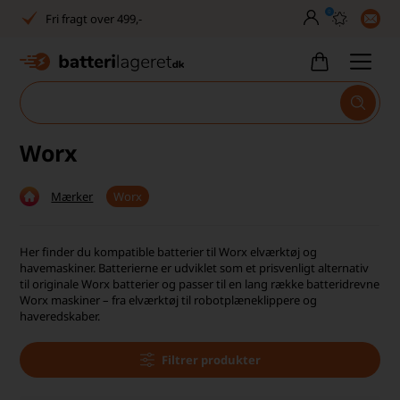
0
Fri fragt over 499,-
Dansk lager
30 dages returret
Tlf. er lukket uge 27-32
Worx
1040+ glade kunder på Trustpilot
Mærker
Worx
Dag-til-dag levering
Fri fragt over 499,-
Her finder du kompatible batterier til Worx elværktøj og
havemaskiner. Batterierne er udviklet som et prisvenligt alternativ
Dansk lager
til originale Worx batterier og passer til en lang række batteridrevne
Worx maskiner – fra elværktøj til robotplæneklippere og
haveredskaber.
30 dages returret
Tlf. er lukket uge 27-32
Filtrer produkter
1040+ glade kunder på Trustpilot