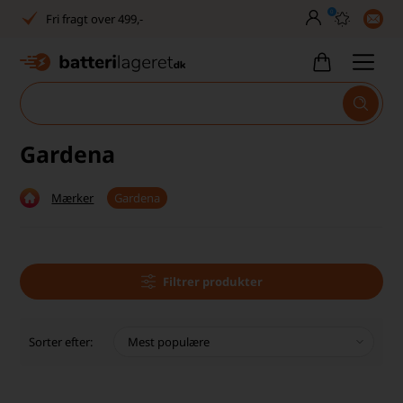
0
Fri fragt over 499,-
Dansk lager
30 dages returret
Tlf. er lukket uge 27-32
Gardena
1040+ glade kunder på Trustpilot
Mærker
Gardena
Dag-til-dag levering
Fri fragt over 499,-
Dansk lager
Filtrer produkter
30 dages returret
Sorter efter:
Tlf. er lukket uge 27-32
1040+ glade kunder på Trustpilot