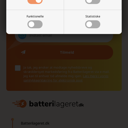
inspiration og de vildeste tilbud fra os!
Funktionelle
Statistiske
Ja tak, jeg ønsker at modtage nyhedsbreve og
skræddersyet markedsføring fra Batterilageret via e-mail.
Jeg kan til enhver tid afmelde mig igen.
Læs mere i vores
samtykkeerklæring for elektronisk post
Batterilageret.dk