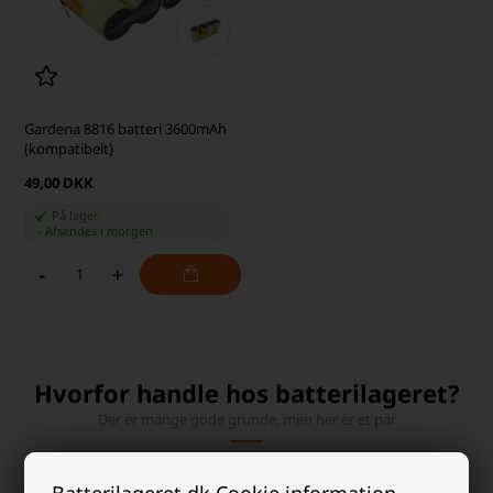
Gardena 8816 batteri 3600mAh
(kompatibelt)
49,00 DKK
På lager
-
Afsendes
i morgen
-
+
Hvorfor handle hos batterilageret?
Der er mange gode grunde, men her er et par
Batterilageret.dk Cookie information