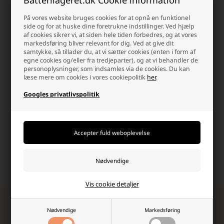
På vores website bruges cookies for at opnå en funktionel
side og for at huske dine foretrukne indstillinger. Ved hjælp
af cookies sikrer vi, at siden hele tiden forbedres, og at vores
Dag-til-dag levering
info@batterilageret.dk
markedsføring bliver relevant for dig. Ved at give dit
Pakker bestilt man-tor
Kontakt os via e-mail, og vi
samtykke, så tillader du, at vi sætter cookies (enten i form af
inden kl.15.30 og fre
besvarer så hurtig vi kan.
egne cookies og/eller fra tredjeparter), og at vi behandler de
kl.14.00 sendes samme dag.
personoplysninger, som indsamles via de cookies. Du kan
læse mere om cookies i vores cookiepolitik
her
.
Googles privatlivspolitik
Høj kundetilfredshed
Fri fragt over 499,-
Vi værdsætter en god
Altid hurtig dag-til-dag
shopping-oplevelse, og det
levering.
kan mærkes!
Vis cookie detaljer
Tilmeld dig vores nyhedsbrev!
Nødvendige
Markedsføring
Modtag eksklusive nyheder, unikke rabatkoder,