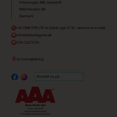
Virkevangen 48B, Assentoft
8960 Randers SØ
Danmark
+45 2398 3795 (Tlf. er lukket uge 27-32 - send os en e-mail)
info@batterilageret.dk
CVR: 25273729
Se rutevejledning