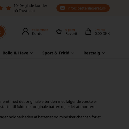
1040+ glade kunder
info@batterilageret.dk
på Trustpilot
Velkommen
0
gemt
0
vare(r)
Konto
Favorit
0,00 DKK
Bolig & Have
Sport & Fritid
Restsalg
tes nemt med det originale efter den medfølgende væske er
rstatter til fulde det originale batteri og er let at montere
 øger holdbarheden af batteriet og mindsker chancen for et