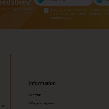
hedsbrev!
iration og de vildeste
Ja tak, jeg ønsker at modtage nyhedsbreve o
via e-mail. Jeg kan til enhver tid afmelde mig
elektronisk post
Information
Forside
Dag-til-dag levering
n e-