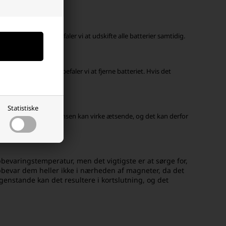
 det nye. Derfor anbefaler vi at udskifte alle batterier samtidig.
 vinterperioden, anbefaler vi at fjerne batteriet. Hvis det
 vedligeholdes korrekt.
Statistiske
n ødelægge det. Substansen kan virke ætsende, og det kan derfor
bevaringstemperatur, men det vigtigste er at sørge for,
 Opbevar dem heller ikke i nærheden af magneter, da det
nstande kan det resultere i kortslutning, og det