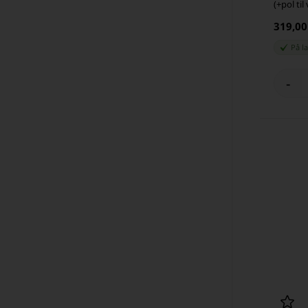
(+pol til
319,0
På l
-