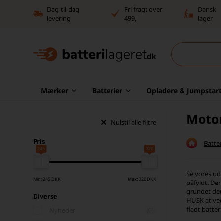
Dag-til-dag
Fri fragt over
Dansk
levering
499,-
lager
Mærker
Batterier
Opladere & Jumpstart
Motor
Nulstil alle filtre
Pris
Batter
245
320
Se vores ud
Min: 245 DKK
Max: 320 DKK
påfyldt. Der
grundet den
Diverse
HUSK at ved
fladt batteri
Nyheder
(0)