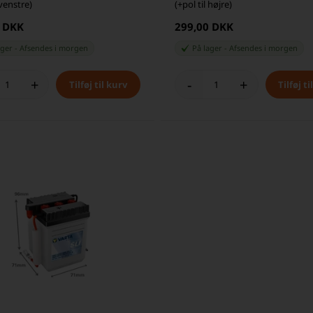
 venstre)
(+pol til højre)
0 DKK
299,00 DKK
ager
-
Afsendes
i morgen
På lager
-
Afsendes
i morgen
+
-
+