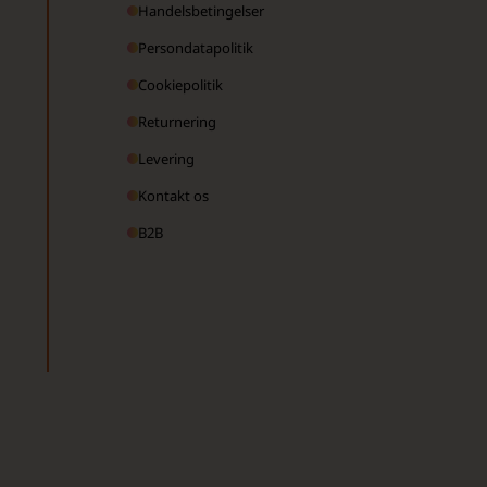
Handelsbetingelser
Persondatapolitik
Cookiepolitik
Returnering
Levering
Kontakt os
B2B