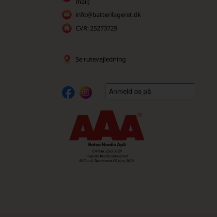
mail)
info@batterilageret.dk
CVR: 25273729
Se rutevejledning