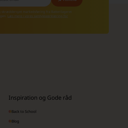
g skræddersyet markedsføring fra Batterilageret
 igen.
Læs mere i vores samtykkeerklæring for
Inspiration og Gode råd
Back to School
Blog