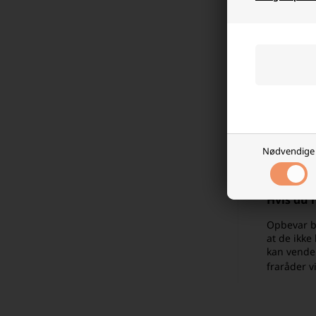
Skift 
Hvis du kun 
Fjern ba
Hvis du har 
forbliver i,
Skadet b
Nødvendige
Hvis et bat
være en god
Hvis du 
Opbevar ba
at de ikke
kan vende
fraråder v