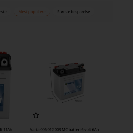
este
Mest populære
Største besparelse
lt 11Ah
Varta 006 012 003 MC batteri 6 volt 6Ah