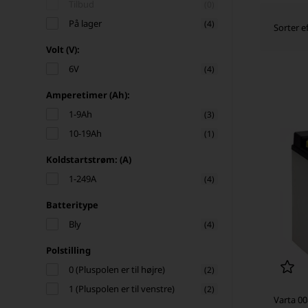
Tilbud
(0)
På lager
(4)
Sorter ef
Volt (V):
6V
(4)
Amperetimer (Ah):
1-9Ah
(3)
10-19Ah
(1)
Koldstartstrøm: (A)
1-249A
(4)
Batteritype
Bly
(4)
Polstilling
0 (Pluspolen er til højre)
(2)
1 (Pluspolen er til venstre)
(2)
Varta 00