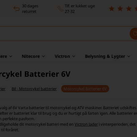
30 dages
Tlf. er lukket uge
returret
27-32
ere
Nitecore
Victron
Belysning & Lygter
cykel Batterier 6V
ier
Bil - Motorcykel batterier
Motorcykel Batterier 6V
valg af 6V Varta batterier til motorcykel og ATV maskiner. Batteriet udskif
efter er batteriet klar til brug og du er hurtigt på farten igen. Alle batterier e
 perfekte pasform.
ligeholde dit motorcykel batteri med en
Victron lader
i vinterperioden, det
 til foråret.