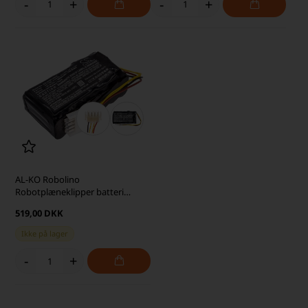
-
+
-
+
AL-KO Robolino
Robotplæneklipper batteri
5000mAh (kompatibelt)
519,00 DKK
Ikke på lager
-
+