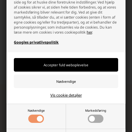
side og for at huske dine foretrukne indstillinger. Ved hjælp
Pakker bestilt man-tor
Kontakt os via e-mail, og vi
af cookies sikrer vi, at siden hele tiden forbedres, og at vores
inden kl.15.30 og fre
besvarer så hurtig vi kan.
markedsføring bliver relevant for dig. Ved at give dit
kl.14.00 sendes samme dag.
samtykke, så tillader du, at vi sætter cookies (enten i form af
egne cookies og/eller fra tredjeparter), og at vi behandler de
personoplysninger, som indsamles via de cookies. Du kan
læse mere om cookies i vores cookiepolitik
her
.
Googles privatlivspolitik
Høj kundetilfredshed
Fri fragt over 499,-
Vi værdsætter en god
Altid hurtig dag-til-dag
shopping-oplevelse, og det
levering.
kan mærkes!
Vis cookie detaljer
Tilmeld dig vores nyhedsbrev!
Modtag eksklusive nyheder, unikke rabatkoder,
inspiration og de vildeste tilbud fra os!
Nødvendige
Markedsføring