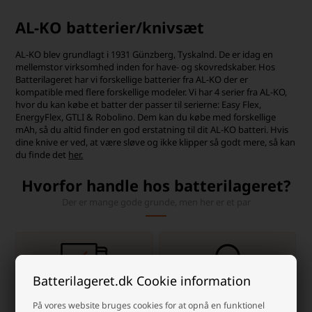
AL-KO batterier/knivsæt
AL-KO blev grundlagt i 1931 Günzberg, Tyskalnd. De er idag en
mellemstor virksomhed inden for have- og skovredskaber. Hos
Batterilageret har vi forskellige batterier fra AL-KO der er
kompatible med flere forskellige modeler. Vi har 4 serier fra AL-KO,
hvor du kan købe et batter der passer til serierne: Easy Flex,
EnergyFlex, GTLI & Robolino. Dem kan du købe med forskellige
mAh, så du altid finder en god erstatning til dit AL-KO batteri. Hvis
dine knive er ved, at være sløve og ikke klipper så godt mere, så kan
du finde det
her.
Hvorfor handle hos batterilageret?
Der er mange gode grunde, men her er et par
Batterilageret.dk Cookie information
Dag-til-dag levering
info@batterilageret.dk
På vores website bruges cookies for at opnå en funktionel