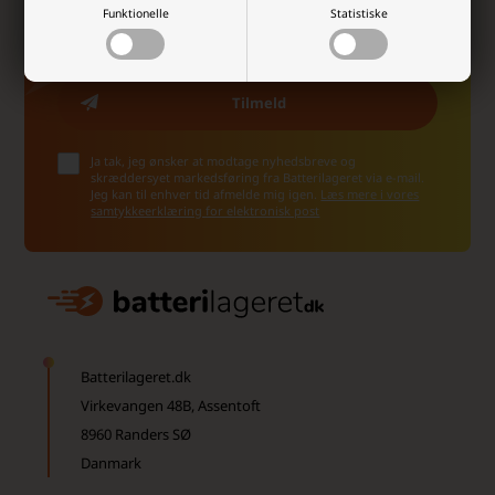
Funktionelle
Statistiske
Ja tak, jeg ønsker at modtage nyhedsbreve og
skræddersyet markedsføring fra Batterilageret via e-mail.
Jeg kan til enhver tid afmelde mig igen.
Læs mere i vores
samtykkeerklæring for elektronisk post
Batterilageret.dk
Virkevangen 48B, Assentoft
8960 Randers SØ
Danmark