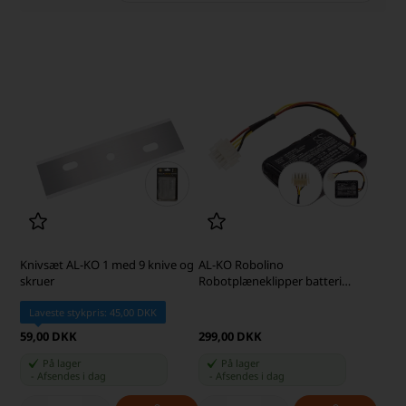
Knivsæt AL-KO 1 med 9 knive og
AL-KO Robolino
skruer
Robotplæneklipper batteri
2500mAh (kompatibelt)
Laveste stykpris: 45,00 DKK
59,00 DKK
299,00 DKK
På lager
På lager
-
Afsendes
i dag
-
Afsendes
i dag