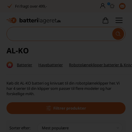
0
Fri fragt over 499,-
Dansk lager
30 dages returret
Tlf. er lukket uge 27-32
AL-KO
1040+ glade kunder på Trustpilot
Batterier
Havebatterier
Robotplæneklipper batterier & Kni
Dag-til-dag levering
Fri fragt over 499,-
Køb dit AL-KO batteri og knivsæt til din robotplæneklipper her. Vi
har 4 serier til din klipper som passer til flere modeler og har
Dansk lager
forskellige mAh.
30 dages returret
Filtrer produkter
Tlf. er lukket uge 27-32
Sorter efter:
1040+ glade kunder på Trustpilot