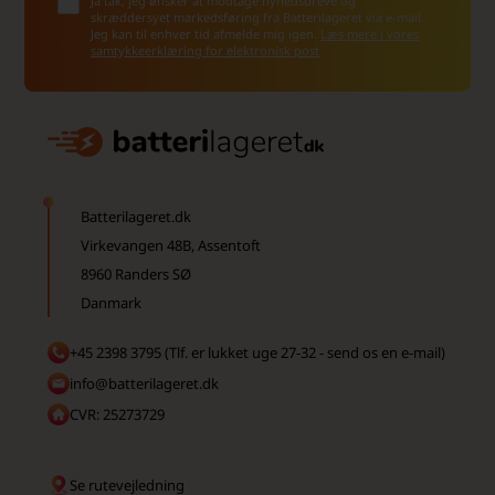
Ja tak, jeg ønsker at modtage nyhedsbreve og
skræddersyet markedsføring fra Batterilageret via e-mail.
Jeg kan til enhver tid afmelde mig igen.
Læs mere i vores
samtykkeerklæring for elektronisk post
Batterilageret.dk
Virkevangen 48B, Assentoft
8960 Randers SØ
Danmark
+45 2398 3795 (Tlf. er lukket uge 27-32 - send os en e-mail)
info@batterilageret.dk
CVR: 25273729
Se rutevejledning