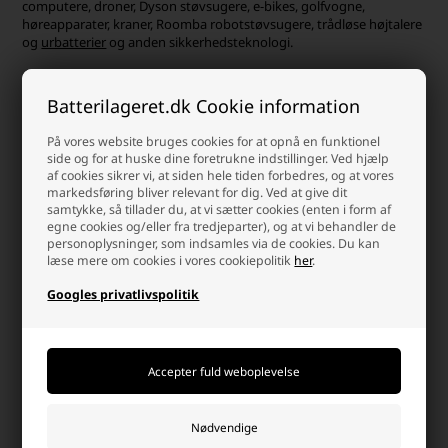
computere, droner, Dyson støvsugere, e-bikes, golfvogne,
høreapparater, kraner, Roomba robotstøvsugere, trådløse højtalere
og
urbatterier
og anden sikkerhedsteknologi.
Batterilageret.dk Cookie information
Hvorfor handle hos batterilageret?
På vores website bruges cookies for at opnå en funktionel
Der er mange gode grunde, men her er et par
side og for at huske dine foretrukne indstillinger. Ved hjælp
af cookies sikrer vi, at siden hele tiden forbedres, og at vores
markedsføring bliver relevant for dig. Ved at give dit
samtykke, så tillader du, at vi sætter cookies (enten i form af
egne cookies og/eller fra tredjeparter), og at vi behandler de
personoplysninger, som indsamles via de cookies. Du kan
læse mere om cookies i vores cookiepolitik
her
.
Dag-til-dag levering
info@batterilageret.dk
Googles privatlivspolitik
Pakker bestilt man-tor
Kontakt os via e-mail, og vi
inden kl.15.30 og fre
besvarer så hurtig vi kan.
kl.14.00 sendes samme dag.