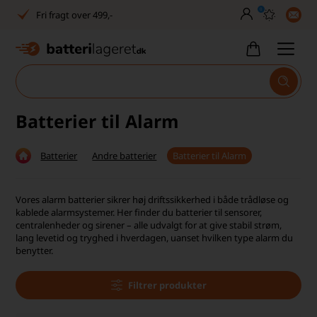
0
Fri fragt over 499,-
Dansk lager
30 dages returret
Tlf. er lukket uge 27-32
Batterier til Alarm
1040+ glade kunder på Trustpilot
Batterier
Andre batterier
Batterier til Alarm
Dag-til-dag levering
Fri fragt over 499,-
Vores alarm batterier sikrer høj driftssikkerhed i både trådløse og
kablede alarmsystemer. Her finder du batterier til sensorer,
Dansk lager
centralenheder og sirener – alle udvalgt for at give stabil strøm,
lang levetid og tryghed i hverdagen, uanset hvilken type alarm du
benytter.
30 dages returret
Tlf. er lukket uge 27-32
Filtrer produkter
1040+ glade kunder på Trustpilot