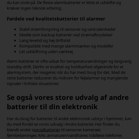
du kan stole på. De fleste alarmbatterier er lette at udskifte og
kræver ingen teknisk erfaring.
Fordele ved kvalitetsbatterier til alarmer
Stabil strømforsyning til sensorer og centralenheder
Ideelle som backup batterier ved strømafbrydelser
Lang levetid og høj driftstid
Kompatible med mange alarmmærker og modeller
Let udskiftning uden værktøj
Alarm batterier er ofte udsat for temperaturændringer og langvarig
standby-drift. Derfor er kvalitet og holdbarhed afgørende for et
alarmsystem, der reagerer, når du har mest brug for det. Med de
rette batterier reducerer du risikoen for fejlalarmer og manglende
signaler i kritiske situationer.
Se også vores store udvalg af andre
batterier til din elektronik
Har du brug for batterier til andet elektronisk udstyr i hjemmet, kan
du med fordel se vores udvalg i Andre batterier. Her finder du
blandt andet s
pecialbatterier
til sensorer, kameraer,
fjernbetjeninger, Arlo, armaturer/vandhaner, trådløse telefoner,