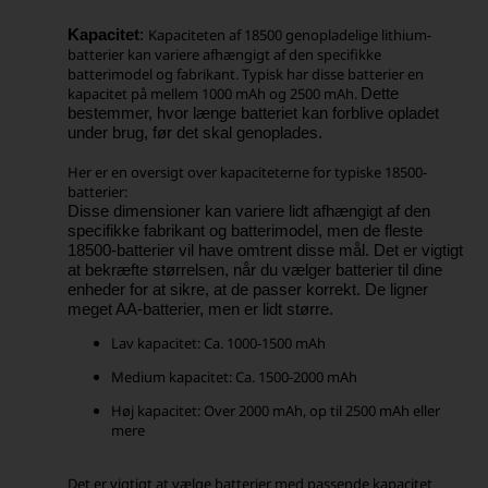
Kapaciteten af ​​18500 genopladelige lithium-
Kapacitet
:
batterier kan variere afhængigt af den specifikke
batterimodel og fabrikant. Typisk har disse batterier en
kapacitet på mellem 1000 mAh og 2500 mAh.
Dette
bestemmer, hvor længe batteriet kan forblive opladet
under brug, før det skal genoplades.
Her er en oversigt over kapaciteterne for typiske 18500-
batterier:
Disse dimensioner kan variere lidt afhængigt af den
specifikke fabrikant og batterimodel, men de fleste
18500-batterier vil have omtrent disse mål. Det er vigtigt
at bekræfte størrelsen, når du vælger batterier til dine
enheder for at sikre, at de passer korrekt. D
e ligner
meget AA-batterier, men er lidt større.
Lav kapacitet: Ca. 1000-1500 mAh
Medium kapacitet: Ca. 1500-2000 mAh
Høj kapacitet: Over 2000 mAh, op til 2500 mAh eller
mere
Det er vigtigt at vælge batterier med passende kapacitet