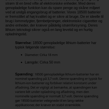
strøm til en bred vifte af elektroniske enheder. Med deres
genopladelige funktion kan du spare penge og skåne miljøet
ved at undgå engangsbrug af batterier. Vores 18500 batterier
er fremstillet af høj kvalitet og er sikre at bruge. De er ideelle til
brug i lommelygter, fjernbetjeninger, elektroniske cigaretter og
andre enheder, der kræver pålidelig strømforsyning. Deres
lithium teknologi sikrer også en lang levetid og en hurtig
opladningstid.
Størrelse
: 18500 genopladelige lithium-batterier har
typisk følgende størrelse:
Diameter: Cirka 18 mm
Længde: Cirka 50 mm
18500 genopladelige lithium-batterier har en
Spænding
:
nominel spænding på 3,7 volt. Denne spænding er typisk for
lithium-ion-batterier og forbliver relativt konstant under
afladning. Det er vigtigt at bemærke, at spændingen kan
variere lidt under opladning og afladning, men den
nominelle spænding er normalt 3,7 volt. Denne spænding
gør 18500-batterier velegnede til en lang række
applikationer, der kræver en stabil strømkilde.