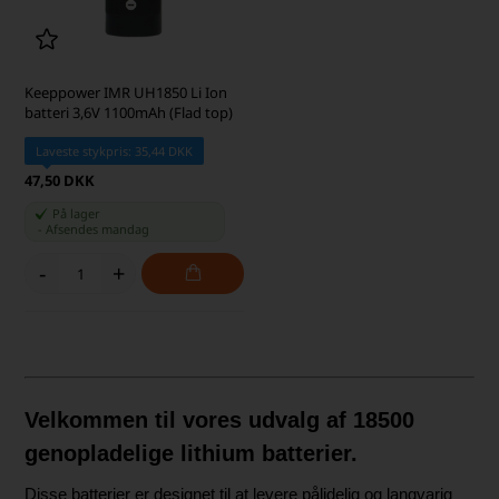
Keeppower IMR UH1850 Li Ion
batteri 3,6V 1100mAh (Flad top)
Laveste stykpris: 35,44 DKK
47,50 DKK
På lager
-
Afsendes
mandag
-
+
Velkommen til vores udvalg af 18500
genopladelige lithium batterier.
Disse batterier er designet til at levere pålidelig og langvarig