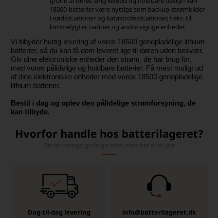
grund af deres lang levetid og holdbare design kan
18500-batterier være nyttige som backup-strømkilder
i nødsituationer og katastrofesituationer, f.eks. til
lommelygter, radioer og andre vigtige enheder.
Vi tilbyder hurtig levering af vores 18500 genopladelige lithium
batterier, så du kan få dem leveret lige til døren uden besvær.
Giv dine elektroniske enheder den strøm, de har brug for,
med vores pålidelige og holdbare batterier. Få mest muligt ud
af dine elektroniske enheder med vores 18500 genopladelige
lithium batterier.
Bestil i dag og oplev den pålidelige strømforsyning, de
kan tilbyde.
Hvorfor handle hos batterilageret?
Der er mange gode grunde, men her er et par
Dag-til-dag levering
info@batterilageret.dk