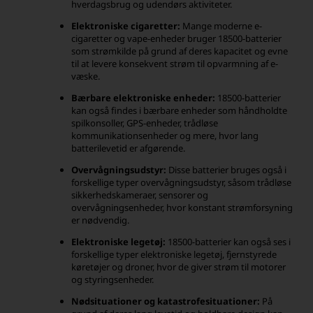
hverdagsbrug og udendørs aktiviteter.
Elektroniske cigaretter:
Mange moderne e-
cigaretter og vape-enheder bruger 18500-batterier
som strømkilde på grund af deres kapacitet og evne
til at levere konsekvent strøm til opvarmning af e-
væske.
Bærbare elektroniske enheder:
18500-batterier
kan også findes i bærbare enheder som håndholdte
spilkonsoller, GPS-enheder, trådløse
kommunikationsenheder og mere, hvor lang
batterilevetid er afgørende.
Overvågningsudstyr:
Disse batterier bruges også i
forskellige typer overvågningsudstyr, såsom trådløse
sikkerhedskameraer, sensorer og
overvågningsenheder, hvor konstant strømforsyning
er nødvendig.
Elektroniske legetøj:
18500-batterier kan også ses i
forskellige typer elektroniske legetøj, fjernstyrede
køretøjer og droner, hvor de giver strøm til motorer
og styringsenheder.
Nødsituationer og katastrofesituationer:
På