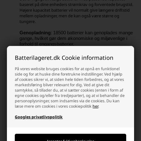
baseret på dine enheders strømkrav og forventede brugstid.
Højere kapacitet batterier vil normalt give længere driftstid
mellem opladninger, men de kan også være større og
tungere.
Genopladning
: 18500 batterier kan genoplades mange
gange, hvilket gør dem økonomiske og miljøvenlige i
forhold til engangsbatterier.
18500 genopladelige lithium-batterier kan genoplades ved
hjælp af en passende batterioplader, der er designet til
Batterilageret.dk Cookie information
lithium-ion-batterier.
På vores website bruges cookies for at opnå en funktionel
Brug en kompatibel oplader: Sørg for at bruge en
side og for at huske dine foretrukne indstillinger. Ved hjælp
oplader, der er designet til genopladning af lithium-
af cookies sikrer vi, at siden hele tiden forbedres, og at vores
ion-batterier, og som er kompatibel med 18500-
markedsføring bliver relevant for dig. Ved at give dit
batterier. En passende oplader vil have indstillinger og
samtykke, så tillader du, at vi sætter cookies (enten i form af
funktioner, der er egnet til disse batterier og sikrer en
egne cookies og/eller fra tredjeparter), og at vi behandler de
sikker og effektiv opladningsproces.
personoplysninger, som indsamles via de cookies. Du kan
læse mere om cookies i vores cookiepolitik
her
.
Overvåg opladningen: Hold øje med
opladningsprocessen og afbryd opladningen, når
Googles privatlivspolitik
batterierne er fuldt opladet. Overopladning af lithium-
ion-batterier kan være farligt og kan reducere
batteriets levetid.