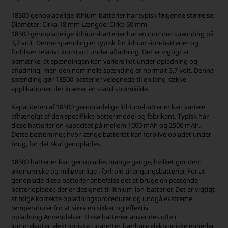
18500 genopladelige lithium-batterier har typisk følgende størrelse:
Diameter: Cirka 18 mm Længde: Cirka 50 mm
18500 genopladelige lithium-batterier har en nominel spænding på
3,7 volt. Denne spænding er typisk for lithium-ion-batterier og
forbliver relativt konstant under afladning. Det er vigtigt at
bemærke, at spændingen kan variere lidt under opladning og
afladning, men den nominelle spænding er normalt 3,7 volt. Denne
spænding gør 18500-batterier velegnede til en lang række
applikationer, der kræver en stabil strømkilde.
Kapaciteten af ​​18500 genopladelige lithium-batterier kan variere
afhængigt af den specifikke batterimodel og fabrikant. Typisk har
disse batterier en kapacitet på mellem 1000 mAh og 2500 mAh.
Dette bestemmer, hvor længe batteriet kan forblive opladet under
brug, før det skal genoplades.
18500 batterier kan genoplades mange gange, hvilket gør dem
økonomiske og miljøvenlige i forhold til engangsbatterier. For at
genoplade disse batterier anbefales det at bruge en passende
batterioplader, der er designet til lithium-ion-batterier. Det er vigtigt
at følge korrekte opladningsprocedurer og undgå ekstreme
temperaturer for at sikre en sikker og effektiv
opladning.Anvendelser: Disse batterier anvendes ofte i
lommelygter, elektroniske cigaretter, bærbare elektroniske enheder,