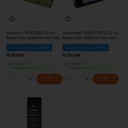
Panasonic NCR18500A Li Ion
Keeppower 18500 P1850C3 Li Ion
Batteri 3,6V 2040mAh med Flad
batteri 3,6V 2300mAh (Top med
Top
knap)
Laveste stykpris: 53,55 DKK
Laveste stykpris: 66,94 DKK
79,00 DKK
87,50 DKK
På lager
På lager
-
Afsendes
mandag
-
Afsendes
mandag
-
+
-
+