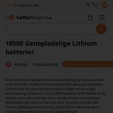
0
Fri fragt over 499,-
Dansk lager
30 dages returret
Tlf. er lukket uge 27-32
18500 Genopladelige Lithium
1040+ glade kunder på Trustpilot
batterier
Dag-til-dag levering
Batterier
Lithium batterier
18500 Genopladelige Lithium bat
Fri fragt over 499,-
Dansk lager
Disse batterier er designet til at levere pålidelig og langvarig strøm
til en bred vifte af elektroniske enheder. Med deres genopladelige
funktion kan du spare penge og skåne miljøet ved at undgå
30 dages returret
engangsbrug af batterier. Vores 18500 batterier er fremstillet af høj
kvalitet og er sikre at bruge. De er ideelle til brug i lommelygter,
Tlf. er lukket uge 27-32
fjernbetjeninger, elektroniske cigaretter og andre enheder, der
kræver pålidelig strømforsyning. Deres lithium teknologi sikrer
1040+ glade kunder på Trustpilot
også en lang levetid og en hurtig opladningstid.