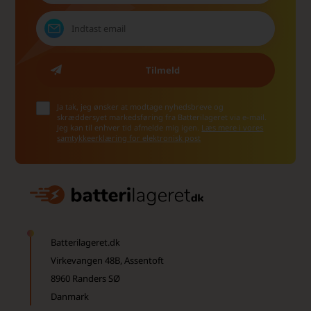
Ja tak, jeg ønsker at modtage nyhedsbreve og
skræddersyet markedsføring fra Batterilageret via e-mail.
Jeg kan til enhver tid afmelde mig igen.
Læs mere i vores
samtykkeerklæring for elektronisk post
Batterilageret.dk
Virkevangen 48B, Assentoft
8960 Randers SØ
Danmark