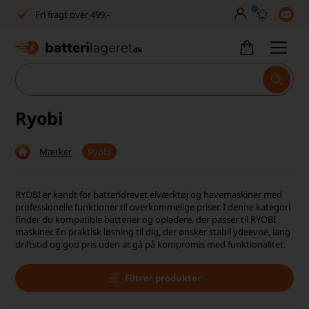
0
Fri fragt over 499,-
Dansk lager
30 dages returret
Tlf. er lukket uge 27-32
Ryobi
1040+ glade kunder på Trustpilot
Mærker
Ryobi
Dag-til-dag levering
Fri fragt over 499,-
RYOBI er kendt for batteridrevet elværktøj og havemaskiner med
professionelle funktioner til overkommelige priser. I denne kategori
Dansk lager
finder du kompatible batterier og opladere, der passer til RYOBI
maskiner. En praktisk løsning til dig, der ønsker stabil ydeevne, lang
driftstid og god pris uden at gå på kompromis med funktionalitet.
30 dages returret
Tlf. er lukket uge 27-32
Filtrer produkter
1040+ glade kunder på Trustpilot