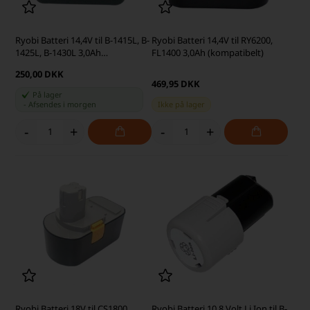
Ryobi Batteri 14,4V til B-1415L, B-
Ryobi Batteri 14,4V til RY6200,
1425L, B-1430L 3,0Ah
FL1400 3,0Ah (kompatibelt)
(kompatibelt)
250,00 DKK
469,95 DKK
På lager
-
Afsendes
i morgen
Ikke på lager
-
+
-
+
Ryobi Batteri 18V til CS1800,
Ryobi Batteri 10,8 Volt Li Ion til B-