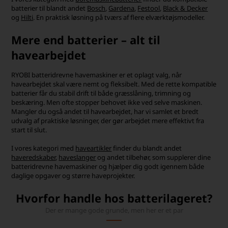
batterier til blandt andet
Bosch
,
Gardena
,
Festool
,
Black & Decker
og
Hilti
. En praktisk løsning på tværs af flere elværktøjsmodeller.
Mere end batterier – alt til
havearbejdet
RYOBI batteridrevne havemaskiner er et oplagt valg, når
havearbejdet skal være nemt og fleksibelt. Med de rette kompatible
batterier får du stabil drift til både græsslåning, trimning og
beskæring. Men ofte stopper behovet ikke ved selve maskinen.
Mangler du også andet til havearbejdet, har vi samlet et bredt
udvalg af praktiske løsninger, der gør arbejdet mere effektivt fra
start til slut.
I vores kategori med
haveartikler
finder du blandt andet
haveredskaber
,
haveslanger
og andet tilbehør, som supplerer dine
batteridrevne havemaskiner og hjælper dig godt igennem både
daglige opgaver og større haveprojekter.
Hvorfor handle hos batterilageret?
Der er mange gode grunde, men her er et par