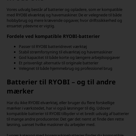
Vores udvalg består af batterier og opladere, som er kompatible
med RYOBI elværktøj og havemaskiner. De er velegnede til både
hobbybrug og mere krævende opgaver, hvor driftssikkerhed og
ensartet ydeevne er vigtig.
Fordele ved kompatible RYOBI-batterier
Passer til RYOBI batteridrevet værktøj
Stabil strømforsyning til elværktøj og havemaskiner
God kapacitet til både korte og længere arbejdsopgaver
Et prisvenligt alternativ til originale batterier
Velegnet til både hjemmebrug og professionel brug
Batterier til RYOBI – og til andre
mærker
Har du ikke RYOBI elværktøj, eller bruger du flere forskellige
mærker i værkstedet, har vi også løsninger til dig. Udover
kompatible batterier til RYOBI tilbyder vi et bredt udvalg af batterier
til mange andre producenter. Det gør det nemt at finde den rette
løsning, uanset hvilke maskiner du arbejder med.
I vores kategori med
boremaskinebatterier
finder du kompatible