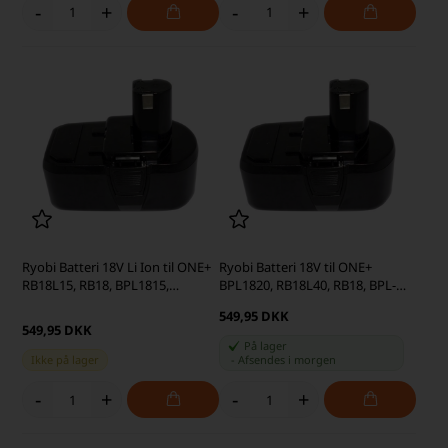
-
+
-
+
Ryobi Batteri 18V Li Ion til ONE+
Ryobi Batteri 18V til ONE+
RB18L15, RB18, BPL1815,
BPL1820, RB18L40, RB18, BPL-
RB18L25 5,0Ah (kompatibelt)
1815 3,0Ah (kompatibelt)
549,95 DKK
549,95 DKK
På lager
Ikke på lager
-
Afsendes
i morgen
-
+
-
+