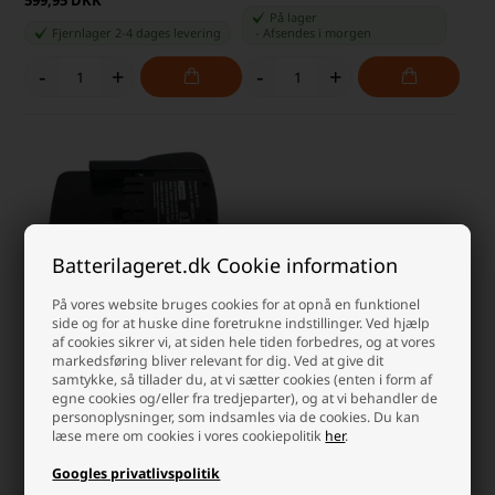
599,95 DKK
På lager
Fjernlager 2-4 dages levering
-
Afsendes
i morgen
-
+
-
+
Batterilageret.dk Cookie information
På vores website bruges cookies for at opnå en funktionel
side og for at huske dine foretrukne indstillinger. Ved hjælp
af cookies sikrer vi, at siden hele tiden forbedres, og at vores
Ryobi Batteri 14,4 Volt til B-
markedsføring bliver relevant for dig. Ved at give dit
1415L, B-1425L, B-1430L 1,5Ah
samtykke, så tillader du, at vi sætter cookies (enten i form af
(kompatibelt)
egne cookies og/eller fra tredjeparter), og at vi behandler de
339,95 DKK
personoplysninger, som indsamles via de cookies. Du kan
læse mere om cookies i vores cookiepolitik
her
.
På lager
-
Afsendes
i morgen
Googles privatlivspolitik