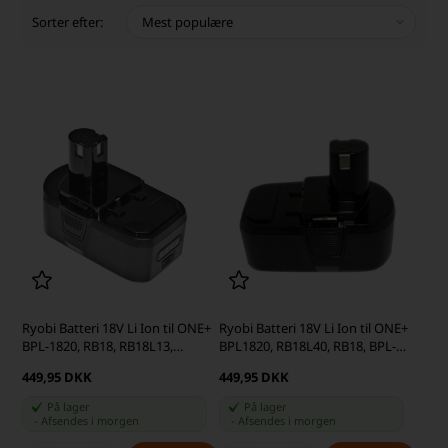
Sorter efter:
Ryobi Batteri 18V Li Ion til ONE+
Ryobi Batteri 18V Li Ion til ONE+
BPL-1820, RB18, RB18L13,
BPL1820, RB18L40, RB18, BPL-
RB18L15, RB18L25, RB18L40
1815 4,0Ah (kompatibelt)
449,95 DKK
449,95 DKK
4,0Ah (kompatibelt)
På lager
På lager
-
Afsendes
i morgen
-
Afsendes
i morgen