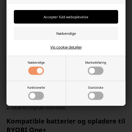
-
+
RYOBI – batteridrevet værktøj til
mange behov
Vis cookie detaljer
RYOBI er blandt verdens største producenter af batteridrevet
elværktøj og havemaskiner og vælges af både husejere,
Nødvendige
Markedsføring
håndværkere og prisbevidste forbrugere. Mærket er især kendt for
RYOBI One+-platformen, hvor ét batterisystem kan anvendes på
tværs af mange maskiner – fra boremaskiner til plæneklippere og
hækkeklippere.
Funktionelle
Statistiske
Hos os fokuserer vi på kompatible batterier og opladere, der er
udviklet til at fungere sammen med RYOBI-maskiner. Det giver dig
fleksibilitet og mulighed for at holde dine maskiner kørende uden
at betale for originale reservedele.
Kompatible batterier og opladere til
RYOBI One+