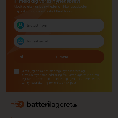
Tilmeld dig vores nyhedsbrev!
Modtag eksklusive nyheder, unikke rabatkoder,
inspiration og de vildeste tilbud fra os!
Ja tak, jeg ønsker at modtage nyhedsbreve og
skræddersyet markedsføring fra Batterilageret via e-mail.
Jeg kan til enhver tid afmelde mig igen.
Læs mere i vores
samtykkeerklæring for elektronisk post