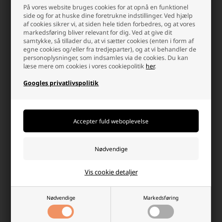
På vores website bruges cookies for at opnå en funktionel
side og for at huske dine foretrukne indstillinger. Ved hjælp
Black+Decker Små
af cookies sikrer vi, at siden hele tiden forbedres, og at vores
Opbevaringsskuffer, 4 stk.
markedsføring bliver relevant for dig. Ved at give dit
samtykke, så tillader du, at vi sætter cookies (enten i form af
79,00 DKK
egne cookies og/eller fra tredjeparter), og at vi behandler de
personoplysninger, som indsamles via de cookies. Du kan
På lager
læse mere om cookies i vores cookiepolitik
her
.
-
Afsendes
i dag
Googles privatlivspolitik
-
+
Praktisk tilbehør til værksted og
garage
Vis cookie detaljer
Et velfungerende værksted kræver mere end blot elværktøj. Det
rette værkstedstilbehør gør arbejdet mere effektivt, sikkert og
overskueligt. I denne kategori finder du nøje udvalgt udstyr til både
Nødvendige
Markedsføring
garage, hobbyrum og professionelle omgivelser. Uanset om du
arbejder med træ, metal eller mindre reparationer i hjemmet, kan
det rigtige garageudstyr gøre en mærkbar forskel i hverdagen.