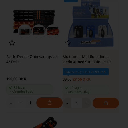
Black+Decker Opbevaringssæt
Multitool – Multifunktionelt
43 Dele
værktøj med 9 funktioner i ét
Laveste stykpris: 27,50 DKK
190,00 DKK
39,00
27,50 DKK
På lager
På lager
-
Afsendes
i dag
-
Afsendes
i dag
-
+
-
+