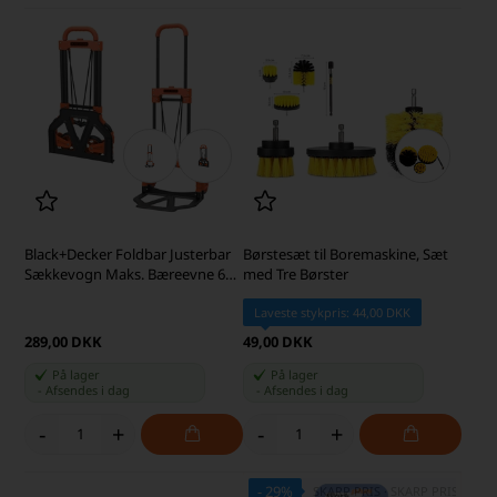
Black+Decker Foldbar Justerbar
Børstesæt til Boremaskine, Sæt
Sækkevogn Maks. Bæreevne 65
med Tre Børster
kg
Laveste stykpris: 44,00 DKK
289,00 DKK
49,00 DKK
På lager
På lager
-
Afsendes
i dag
-
Afsendes
i dag
-
+
-
+
- 29%
SKARP PRIS · SKARP PRIS