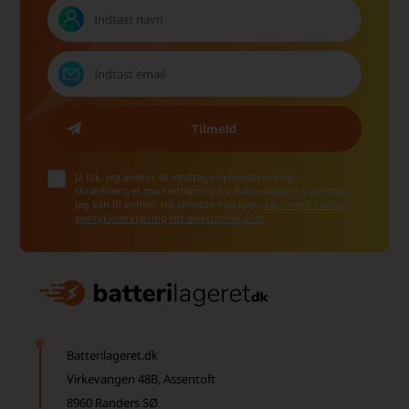
Ja tak, jeg ønsker at modtage nyhedsbreve og
skræddersyet markedsføring fra Batterilageret via e-mail.
Jeg kan til enhver tid afmelde mig igen.
Læs mere i vores
samtykkeerklæring for elektronisk post
Batterilageret.dk
Virkevangen 48B, Assentoft
8960 Randers SØ