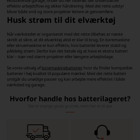
eksisterende garage, finder du her tilbehør, der understøtter
effektiv arbejdsflow og sikker håndtering. Med det rette udstyr
bliver både små og store projekter lettere at gennemføre.
Husk strøm til dit elværktøj
Når værkstedet er organiseret med det rette tilbehør, er næste
skridt at sikre, at dit elværktøj altid er klar til brug. En boremaskine
eller skruemaskine er kun effektiv, hvis batteriet leverer stabil og
pålidelig strøm. Derfor kan det betale sig at have et ekstra batteri
klar – især ved større projekter eller længere arbejdsdage.
Se vores udvalg af
boremaskinebatterier
, hvor du finder kompatible
batterier i høj kvalitet til populære mærker. Med det rette batteri
undgår du unødige pauser og kan arbejde mere effektivt i både
værksted og garage.
Hvorfor handle hos batterilageret?
Der er mange gode grunde, men her er et par