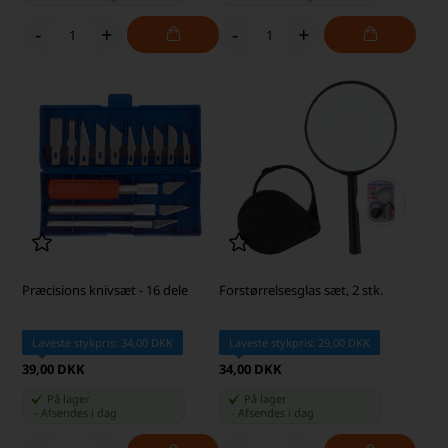
-
+
-
+
Præcisions knivsæt - 16 dele
Forstørrelsesglas sæt, 2 stk.
Laveste stykpris: 34,00 DKK
Laveste stykpris: 29,00 DKK
39,00 DKK
34,00 DKK
På lager
På lager
-
Afsendes
i dag
-
Afsendes
i dag