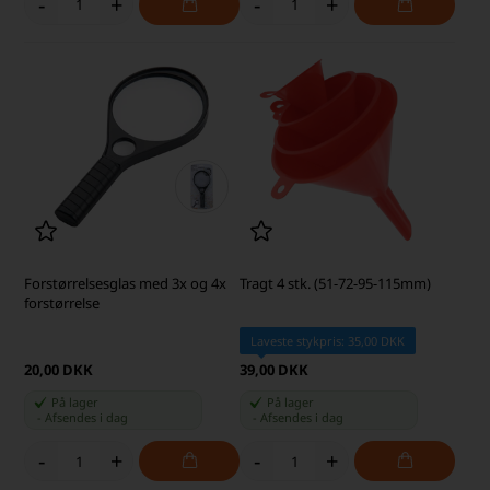
-
+
-
+
Forstørrelsesglas med 3x og 4x
Tragt 4 stk. (51-72-95-115mm)
forstørrelse
Laveste stykpris: 35,00 DKK
20,00 DKK
39,00 DKK
På lager
På lager
-
Afsendes
i dag
-
Afsendes
i dag
-
+
-
+