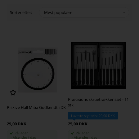
Sorter efter:
Præcisions skruetrækker sæt - 11
stk
P-skive Hall Miba Godkendt i DK
Laveste stykpris: 20,00 DKK
29,00 DKK
25,00 DKK
På lager
På lager
-
Afsendes
i dag
-
Afsendes
i dag