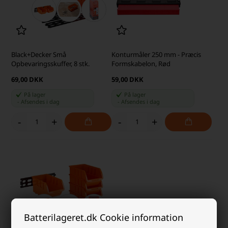
Black+Decker Små
Konturmåler 250 mm - Præcis
Opbevaringsskuffer, 8 stk.
Formskabelon, Rød
69,00 DKK
59,00 DKK
På lager
På lager
-
Afsendes
i dag
-
Afsendes
i dag
-
+
-
+
Batterilageret.dk Cookie information