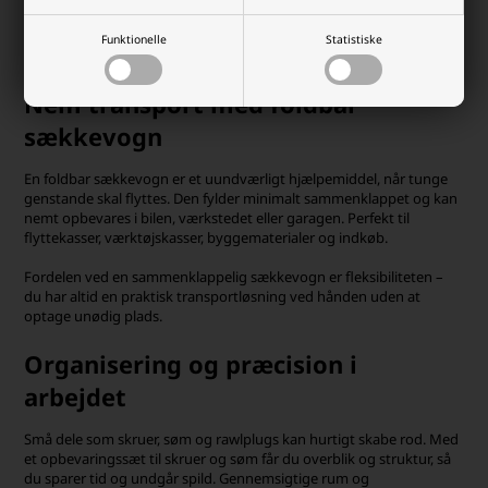
Fra transportløsninger til organiseringssystemer – vi har samlet
Funktionelle
Statistiske
produkter, der hjælper dig med at holde orden og arbejde smartere.
Nem transport med foldbar
sækkevogn
En foldbar sækkevogn er et uundværligt hjælpemiddel, når tunge
genstande skal flyttes. Den fylder minimalt sammenklappet og kan
nemt opbevares i bilen, værkstedet eller garagen. Perfekt til
flyttekasser, værktøjskasser, byggematerialer og indkøb.
Fordelen ved en sammenklappelig sækkevogn er fleksibiliteten –
du har altid en praktisk transportløsning ved hånden uden at
optage unødig plads.
Organisering og præcision i
arbejdet
Små dele som skruer, søm og rawlplugs kan hurtigt skabe rod. Med
et opbevaringssæt til skruer og søm får du overblik og struktur, så
du sparer tid og undgår spild. Gennemsigtige rum og