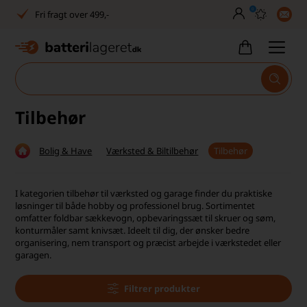
0
Fri fragt over 499,-
Dansk lager
30 dages returret
Tlf. er lukket uge 27-32
Tilbehør
1040+ glade kunder på Trustpilot
Bolig & Have
Værksted & Biltilbehør
Tilbehør
Dag-til-dag levering
Fri fragt over 499,-
I kategorien tilbehør til værksted og garage finder du praktiske
løsninger til både hobby og professionel brug. Sortimentet
Dansk lager
omfatter foldbar sækkevogn, opbevaringssæt til skruer og søm,
konturmåler samt knivsæt. Ideelt til dig, der ønsker bedre
organisering, nem transport og præcist arbejde i værkstedet eller
30 dages returret
garagen.
Tlf. er lukket uge 27-32
Filtrer produkter
1040+ glade kunder på Trustpilot