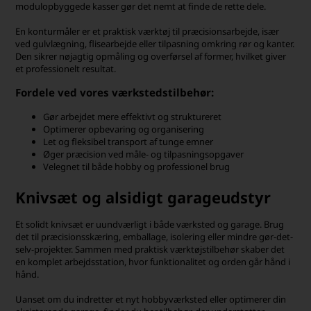
modulopbyggede kasser gør det nemt at finde de rette dele.
En konturmåler er et praktisk værktøj til præcisionsarbejde, især
ved gulvlægning, flisearbejde eller tilpasning omkring rør og kanter.
Den sikrer nøjagtig opmåling og overførsel af former, hvilket giver
et professionelt resultat.
Fordele ved vores værkstedstilbehør:
Gør arbejdet mere effektivt og struktureret
Optimerer opbevaring og organisering
Let og fleksibel transport af tunge emner
Øger præcision ved måle- og tilpasningsopgaver
Velegnet til både hobby og professionel brug
Knivsæt og alsidigt garageudstyr
Et solidt knivsæt er uundværligt i både værksted og garage. Brug
det til præcisionsskæring, emballage, isolering eller mindre gør-det-
selv-projekter. Sammen med praktisk værktøjstilbehør skaber det
en komplet arbejdsstation, hvor funktionalitet og orden går hånd i
hånd.
Uanset om du indretter et nyt hobbyværksted eller optimerer din