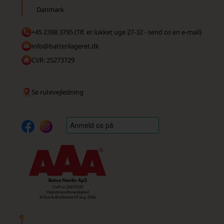
Danmark
+45 2398 3795 (Tlf. er lukket uge 27-32 - send os en e-mail)
info@batterilageret.dk
CVR: 25273729
Se rutevejledning