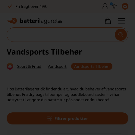
0
Fri fragt over 499,-
Dansk lager
30 dages returret
Tlf. er lukket uge 27-32
Vandsports Tilbehør
1040+ glade kunder på Trustpilot
Sport & Fritid
Vandsport
Vandsports Tilbehør
Dag-til-dag levering
Fri fragt over 499,-
Hos Batterilageret.dk finder du alt, hvad du behøver af vandsports
tilbehør. Fra dry bags til pumper og paddleboard sæder – vi har
Dansk lager
udstyret til at gøre din næste tur på vandet endnu bedre!
30 dages returret
Filtrer produkter
Tlf. er lukket uge 27-32
1040+ glade kunder på Trustpilot