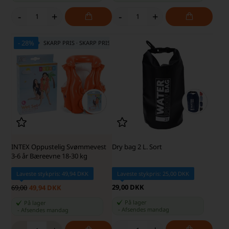
-
+
-
+
- 28%
SKARP PRIS · SKARP PRIS
INTEX Oppustelig Svømmevest
Dry bag 2 L. Sort
3-6 år Bæreevne 18-30 kg
Laveste stykpris: 49,94 DKK
Laveste stykpris: 25,00 DKK
29,00 DKK
69,00
49,94 DKK
På lager
På lager
-
Afsendes
mandag
-
Afsendes
mandag