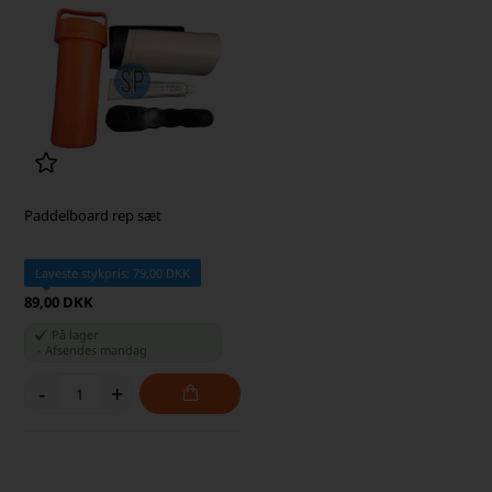
Paddelboard rep sæt
Laveste stykpris: 79,00 DKK
89,00 DKK
På lager
-
Afsendes
mandag
-
+