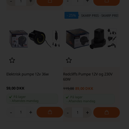
-
+
-
+
- 25%
SKARP PRIS · SKARP PRIS
Elektrisk pumpe 12v 36w
Redcliffs Pumpe 12V og 230V
60W
59,00 DKK
119,00
89,00 DKK
På lager
På lager
-
Afsendes
mandag
-
Afsendes
mandag
-
+
-
+