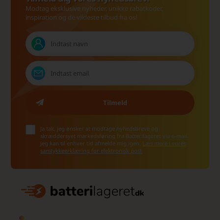
Modtag eksklusive nyheder, unikke rabatkoder,
inspiration og de vildeste tilbud fra os!
Ja tak, jeg ønsker at modtage nyhedsbreve og
skræddersyet markedsføring fra Batterilageret via e-mail.
Jeg kan til enhver tid afmelde mig igen.
Læs mere i vores
samtykkeerklæring for elektronisk post