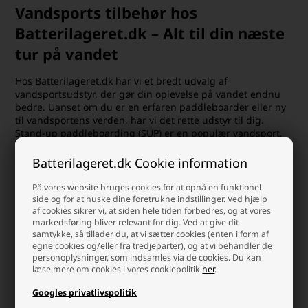
Vandsports tilbehør hos
Batterilageret.dk – Alt til din næste
tur på vandet
Hos Batterilageret.dk har vi et bredt udvalg af
vandsportsudstyr, der gør din oplevelse på vandet endnu
bedre. Uanset om du er en erfaren paddleboarder eller ny
til vandsportens verden, har vi det rette udstyr til dig.
Stand-up paddleboarding (SUP) er en populær vandsport,
hvor man står oprejst på et stort surfbræt og bevæger sig
gennem vandet med en lang padle. Hos os finder du alt det
Batterilageret.dk Cookie information
nødvendige udstyr til paddleboarding og andre
vandsportsaktiviteter, såsom dry bags til at holde dine ting
På vores website bruges cookies for at opnå en funktionel
tørre, pumper til oppustelige paddleboards og gummibåde
side og for at huske dine foretrukne indstillinger. Ved hjælp
af cookies sikrer vi, at siden hele tiden forbedres, og at vores
og praktiske paddleboard sæder.
markedsføring bliver relevant for dig. Ved at give dit
samtykke, så tillader du, at vi sætter cookies (enten i form af
Dry Bags:
egne cookies og/eller fra tredjeparter), og at vi behandler de
personoplysninger, som indsamles via de cookies. Du kan
Hold dine værdigenstande tørre med vores slidstærke dry bags.
læse mere om cookies i vores cookiepolitik
her
.
Perfekte til at beskytte elektronik, tøj og andre vigtige ejendele
Googles privatlivspolitik
mod vand og fugt, når du er på vandet.