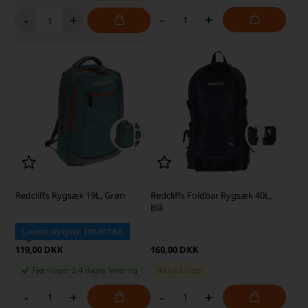
-
+
-
+
Redcliffs Rygsæk 19L, Grøn
Redcliffs Foldbar Rygsæk 40L,
Blå
Laveste stykpris: 109,00 DKK
119,00 DKK
160,00 DKK
Fjernlager 2-4 dages levering
Ikke på lager
-
+
-
+