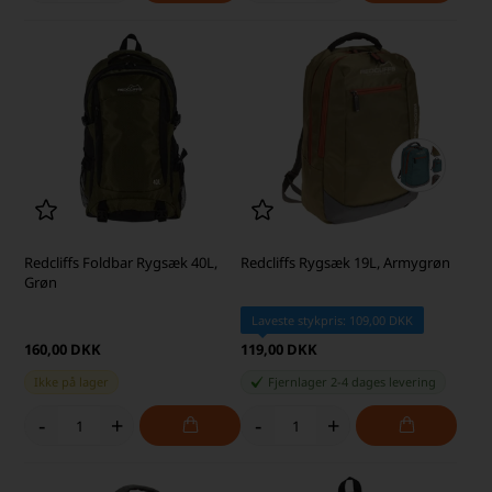
Redcliffs Foldbar Rygsæk 40L,
Redcliffs Rygsæk 19L, Armygrøn
Grøn
Laveste stykpris: 109,00 DKK
160,00 DKK
119,00 DKK
Ikke på lager
Fjernlager 2-4 dages levering
-
+
-
+