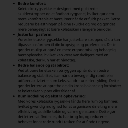
Bedre komfort:
Køletaske rygsække er designet med polstrede
skulderstropper og et åndbart rygpanel, hvilket gør dem
mere komfortable at bære, især når de er fuldt pakket. Dette
reducerer belastningen på dine skuldre og ryg og gør det
mere behageligt at bære køletasken i længere perioder.
Justerbar pasform:
Vores køletaske rygsække har justerbare stropper, så du kan
tilpasse pasformen til din kropstype og præferencer. Dette
gør det muligt at opnå en mere ergonomisk og behagelig
bæreoplevelse, hvilket kan være vanskeligere med en
køletaske, der kun har et håndtag.
Bedre balance og stabilitet:
Ved at bære køletasken på ryggen opnår du en bedre
balance og stabilitet, især når du bevæger dig rundt eller
udfører aktiviteter som f.eks. vandreture eller cykling. Dette
gør det lettere at opretholde din krops balance og forhindrer,
at køletasken vipper eller falder af.
Ruminddeling og ekstra opbevaring:
Med vores køletaske rygsække får du flere rum og lommer,
hvilket giver dig mulighed for at organisere dine ting mere
effektivt og adskille kolde og varme genstande. Dette gør
det lettere at finde det, du har brug for, og reducerer
behovet for at rode rundt i tasken for at finde tingene.