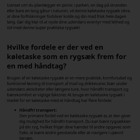
Uanset om du planlægger en picnic i parken, en dag på stranden
eller bare en lang gåtur i naturen, vil denne køletaske rygsæk sikre,
at dine forfriskninger forbliver kolde og din mad frisk hele dagen
lang. Gør dig klar til at nyde dine udendørs eventyr med lethed og
stil med denne super praktiske rygsæk!
Hvilke fordele er der ved en
køletaske som en rygsæk frem for
en med håndtag?
Brugen af en køletaske rygsæk er en mere praktisk, komfortabel og
funktionel løsning til transport af mad og drikkevarer. Især under
udendørs aktiviteter eller længere ture, hvor håndfri transport og
bærekomfort er vigtige faktorer.
At bruge en køletaske rygsæk i
stedet for en køletaske med et håndtag har flere fordele:
Håndfri transport:
Den primære fordel ved en køletaske rygsæk er, at den giver
dig mulighed for håndfri transport. Du kan bære rygsækken
på din ryg, hvilket frigør dine hænder til andre opgaver, som
f.eks. at bære andre genstande eller at navigere i ujævnt
terræn.