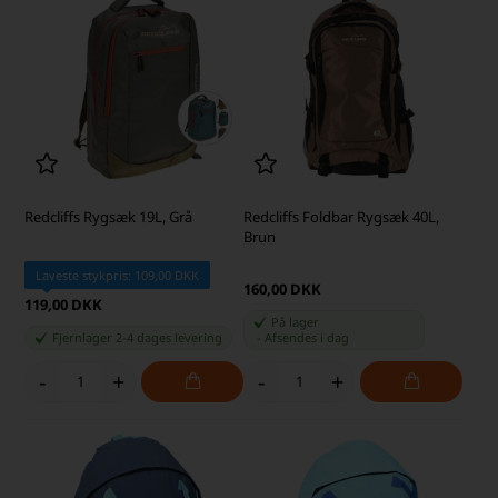
Redcliffs Rygsæk 19L, Grå
Redcliffs Foldbar Rygsæk 40L,
Brun
Laveste stykpris: 109,00 DKK
160,00 DKK
119,00 DKK
På lager
Fjernlager 2-4 dages levering
-
Afsendes
i dag
-
+
-
+