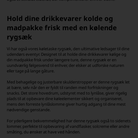
Hold dine drikkevarer kolde og
madpakke frisk med en kølende
rygsæk
Vi har også vores køletaske rygsæk, den ultimative ledsager til dine
udendørs eventyr. Designet til at holde dine drikkevarer kølige og
din madpakke frisk under længere ture, denne rygsæk er en
uundværlig følgesvend til enhver, der elsker at udforske naturen
eller tage på lange gåture.
Med behagelige og justerbare skulderstropper er denne rygsæk let
at bære, selv når den er fyldt til randen med forfriskninger og
snacks. Det store hovedrum, udstyret med to lynlåse, giver rigelig
plads til at opbevare dine køleelementer sikkert og organiseret,
mens den forreste lynlåslomme giver hurtig adgang til dine mest
nødvendige genstande.
For yderligere bekvemmelighed har denne rygsæk også to sidenets
lommer, perfekte til opbevaring af vandflasker, solcreme eller andre
småting, du ønsker at have ved hånden.