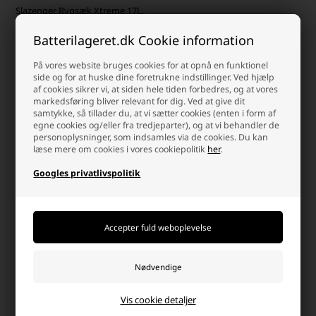
Slazenger Rygsæk Xtreme 17L,
Pink
Batterilageret.dk Cookie information
Laveste stykpris: 40,00 DKK
På vores website bruges cookies for at opnå en funktionel
59,00 DKK
side og for at huske dine foretrukne indstillinger. Ved hjælp
På lager
af cookies sikrer vi, at siden hele tiden forbedres, og at vores
-
Afsendes
i dag
markedsføring bliver relevant for dig. Ved at give dit
samtykke, så tillader du, at vi sætter cookies (enten i form af
-
+
egne cookies og/eller fra tredjeparter), og at vi behandler de
personoplysninger, som indsamles via de cookies. Du kan
læse mere om cookies i vores cookiepolitik
her
.
Googles privatlivspolitik
Alt fra trendy & vandtætte
rygsække, smarte kølerygsække til
outdoor rygsække
Vi forstår, at hver rejse eller udflugt er unik, og derfor stræber vi
efter at tilbyde et varieret udvalg af rygsække, der kan
imødekomme enhver situation. Vores sortiment omfatter alt fra
Vis cookie detaljer
stilfulde og trendy rygsække i vandtæt design, smarte rygsække