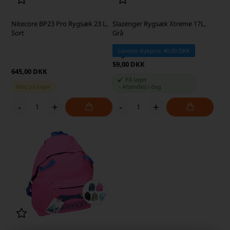
Nitecore BP23 Pro Rygsæk 23 L,
Slazenger Rygsæk Xtreme 17L,
Sort
Grå
Laveste stykpris: 40,00 DKK
59,00 DKK
645,00 DKK
På lager
Ikke på lager
-
Afsendes
i dag
-
+
-
+