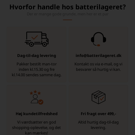
Hvorfor handle hos batterilageret?
Der er mange gode grunde, men her er et par
Dag-til-dag levering
info@batterilageret.dk
Pakker bestilt man-tor
Kontakt os via e-mail, og vi
inden kl.15.30 og fre
besvarer så hurtig vi kan.
kl.14.00 sendes samme dag.
Høj kundetilfredshed
Fri fragt over 499,-
Vi værdsætter en god
Altid hurtig dag-til-dag
shopping-oplevelse, og det
levering.
kan mærkes!