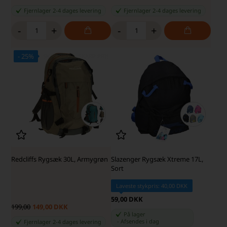
Fjernlager 2-4 dages levering
Fjernlager 2-4 dages levering
-
+
-
+
- 25%
Redcliffs Rygsæk 30L, Armygrøn
Slazenger Rygsæk Xtreme 17L,
Sort
Laveste stykpris: 40,00 DKK
59,00 DKK
199,00
149,00 DKK
På lager
-
Afsendes
i dag
Fjernlager 2-4 dages levering