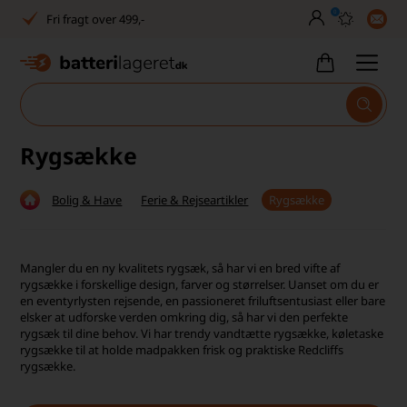
0
Dansk lager
30 dages returret
Man–fre kl. 10–14
1040+ glade kunder på Trustpilot
Rygsække
Dag-til-dag levering
Bolig & Have
Ferie & Rejseartikler
Rygsække
Fri fragt over 499,-
Dansk lager
Mangler du en ny kvalitets rygsæk, så har vi en bred vifte af
rygsække i forskellige design, farver og størrelser. Uanset om du er
30 dages returret
en eventyrlysten rejsende, en passioneret friluftsentusiast eller bare
elsker at udforske verden omkring dig, så har vi den perfekte
rygsæk til dine behov. Vi har trendy vandtætte rygsække, køletaske
Man–fre kl. 10–14
rygsække til at holde madpakken frisk og praktiske Redcliffs
rygsække.
1040+ glade kunder på Trustpilot