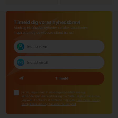
Tilmeld dig vores nyhedsbrev!
Modtag eksklusive nyheder, unikke rabatkoder,
inspiration og de vildeste tilbud fra os!
Ja tak, jeg ønsker at modtage nyhedsbreve og
skræddersyet markedsføring fra Batterilageret via e-mail.
Jeg kan til enhver tid afmelde mig igen.
Læs mere i vores
samtykkeerklæring for elektronisk post