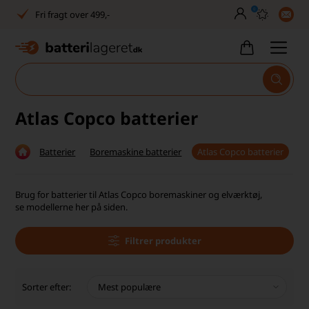
0
Fri fragt over 499,-
Dansk lager
30 dages returret
Tlf. er lukket uge 27-32
Atlas Copco batterier
1040+ glade kunder på Trustpilot
Batterier
Boremaskine batterier
Atlas Copco batterier
Dag-til-dag levering
Fri fragt over 499,-
Brug for batterier til Atlas Copco boremaskiner og elværktøj,
se modellerne her på siden.
Dansk lager
Filtrer produkter
30 dages returret
Tlf. er lukket uge 27-32
Sorter efter:
1040+ glade kunder på Trustpilot