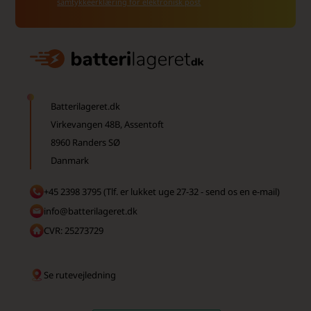
samtykkeerklæring for elektronisk post
Batterilageret.dk
Virkevangen 48B, Assentoft
8960 Randers SØ
Danmark
+45 2398 3795 (Tlf. er lukket uge 27-32 - send os en e-mail)
info@batterilageret.dk
CVR: 25273729
Se rutevejledning