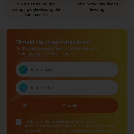
Vi værdsætter en god
Altid hurtig dag-til-dag
shopping-oplevelse, og det
levering.
kan mærkes!
Tilmeld dig vores nyhedsbrev!
Modtag eksklusive nyheder, unikke rabatkoder,
inspiration og de vildeste tilbud fra os!
Ja tak, jeg ønsker at modtage nyhedsbreve og
skræddersyet markedsføring fra Batterilageret via e-mail.
Jeg kan til enhver tid afmelde mig igen.
Læs mere i vores