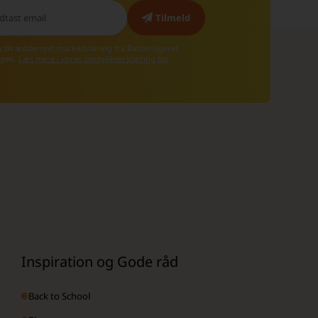
g skræddersyet markedsføring fra Batterilageret
 igen.
Læs mere i vores samtykkeerklæring for
Inspiration og Gode råd
Back to School