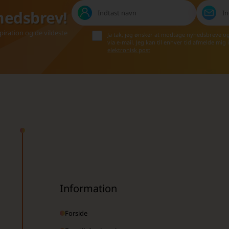
hedsbrev!
iration og de vildeste
Ja tak, jeg ønsker at modtage nyhedsbreve o
via e-mail. Jeg kan til enhver tid afmelde mig
elektronisk post
Information
Forside