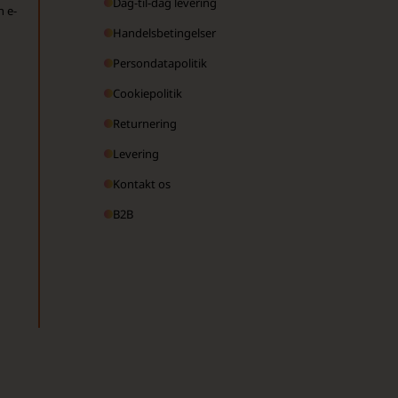
Dag-til-dag levering
n e-
Handelsbetingelser
Persondatapolitik
Cookiepolitik
Returnering
Levering
Kontakt os
B2B