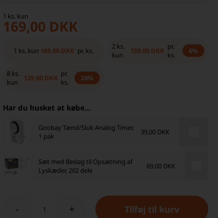
1
ks.
kun
169,00
DKK
2
ks.
pr.
169,00
DKK
159,00
DKK
1
ks.
kun
pr. ks.
6%
kun
ks.
8
ks.
pr.
129,00
DKK
24%
kun
ks.
Har du husket at købe…
Goobay Tænd/Sluk Analog Timer,
39,00 DKK
1 pak
Sæt med Beslag til Opsætning af
69,00 DKK
Lyskæder, 202 dele
-
+