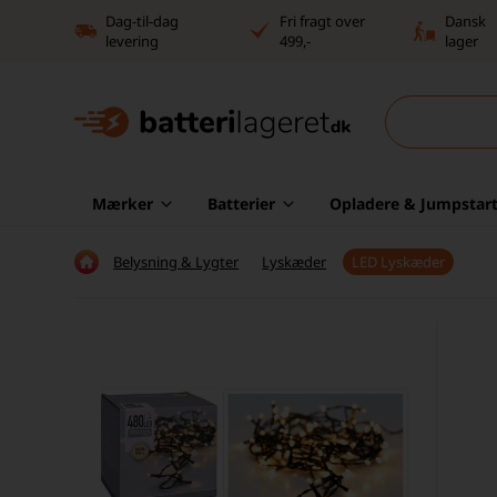
Dag-til-dag
Fri fragt over
Dansk
levering
499,-
lager
Mærker
Batterier
Opladere & Jumpstart
Belysning & Lygter
Lyskæder
LED Lyskæder