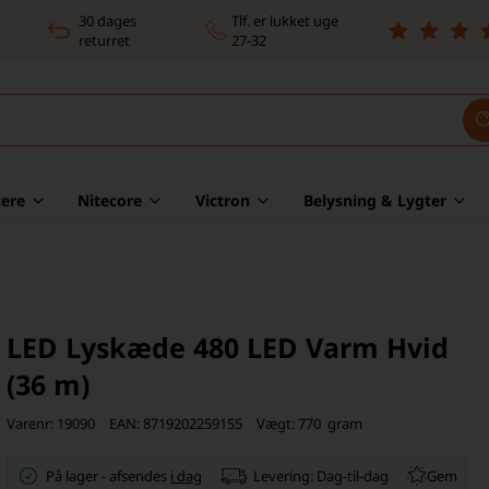
30 dages
Tlf. er lukket uge
returret
27-32
ere
Nitecore
Victron
Belysning & Lygter
LED Lyskæde 480 LED Varm Hvid
(36 m)
Varenr:
19090
EAN:
8719202259155
Vægt:
770
gram
Gem
På lager
-
afsendes
i dag
Levering:
Dag-til-dag