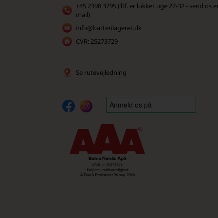
+45 2398 3795 (Tlf. er lukket uge 27-32 - send os e
mail)
info@batterilageret.dk
CVR: 25273729
Se rutevejledning