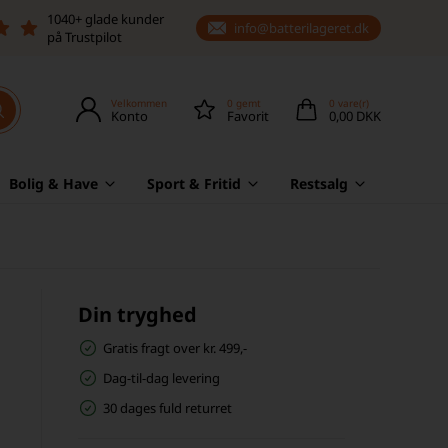
1040+ glade kunder
info@batterilageret.dk
på Trustpilot
Velkommen
0
gemt
0
vare(r)
Konto
Favorit
0,00 DKK
Bolig & Have
Sport & Fritid
Restsalg
Din tryghed
Gratis fragt over kr. 499,-
Dag-til-dag levering
30 dages fuld returret