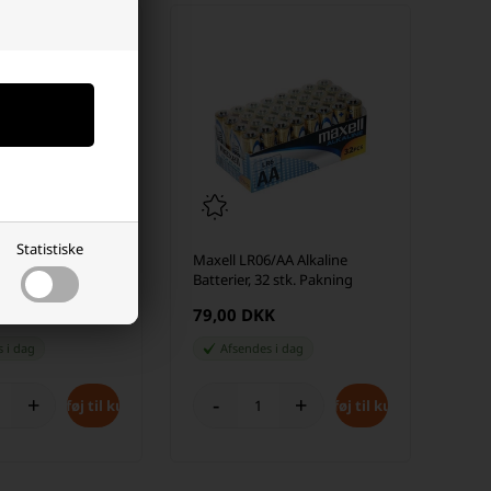
Statistiske
e 80 LED Ekstra
Maxell LR06/AA Alkaline
(6 m)
Batterier, 32 stk. Pakning
K
79,00 DKK
es
i dag
Afsendes
i dag
+
-
+