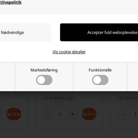
tlivspolitik
Vis cookie detaljer
Markedsføring
Funktionelle
 LED Varm
LED lyskæde 180 LED Varm
LED Lyskæd
hvid (13,5 meter)
Varm Hvid 
79,00 DKK
69,00 DK
Afsendes
i dag
Afsend
-
+
-