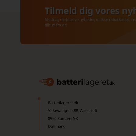
Tilmeld dig vores ny
Modtag eksklusive nyheder, unikke rabatkoder, insp
tilbud fra os!
Batterilageret.dk
Virkevangen 48B, Assentoft
8960 Randers SØ
Danmark