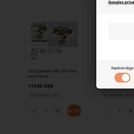
Googles priva
Nødvendige
LED Lyskæde 240 LED Varm
LED Lyskæde 720
Hvid (18 m)
Hvid (54 m)
119,00 DKK
299,00 DKK
Afsendes
i dag
Afsendes
i dag
-
+
-
+