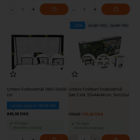
-
+
-
+
- 25%
SKARP PRIS · SKARP PRIS
Umbro Fodboldmål 180x120x60
Umbro Foldbart Fodboldmål
cm
Sæt 2 stk. 55x44x44 cm, Sort/Gul
Laveste stykpris: 749,00 DKK
849,00 DKK
199,00
150,00 DKK
På lager
På lager
-
Afsendes
mandag
-
Afsendes
mandag
-
+