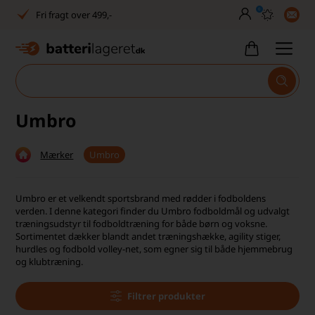
0
Fri fragt over 499,-
Dansk lager
30 dages returret
Tlf. er lukket uge 27-32
Umbro
1040+ glade kunder på Trustpilot
Mærker
Umbro
Dag-til-dag levering
Fri fragt over 499,-
Umbro er et velkendt sportsbrand med rødder i fodboldens
verden. I denne kategori finder du Umbro fodboldmål og udvalgt
Dansk lager
træningsudstyr til fodboldtræning for både børn og voksne.
Sortimentet dækker blandt andet træningshække, agility stiger,
hurdles og fodbold volley-net, som egner sig til både hjemmebrug
30 dages returret
og klubtræning.
Tlf. er lukket uge 27-32
Filtrer produkter
1040+ glade kunder på Trustpilot