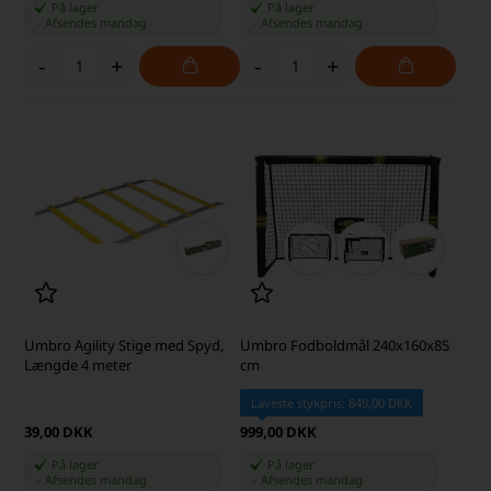
På lager
På lager
-
Afsendes
mandag
-
Afsendes
mandag
-
+
-
+
Umbro Agility Stige med Spyd,
Umbro Fodboldmål 240x160x85
Længde 4 meter
cm
Laveste stykpris: 849,00 DKK
39,00 DKK
999,00 DKK
På lager
På lager
-
Afsendes
mandag
-
Afsendes
mandag