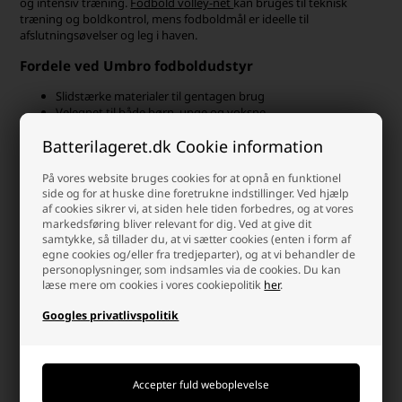
og intensiv træning.
Fodbold volley-net
kan bruges til teknisk
træning og boldkontrol, mens fodboldmål er ideelle til
afslutningsøvelser og leg i haven.
Fordele ved Umbro fodboldudstyr
Slidstærke materialer til gentagen brug
Velegnet til både børn, unge og voksne
Kan bruges til klubtræning og hjemmebrug
Batterilageret.dk Cookie information
Understøtter teknik, hurtighed og koordination
Let at opstille og opbevare
På vores website bruges cookies for at opnå en funktionel
side og for at huske dine foretrukne indstillinger. Ved hjælp
Slazenger sportstasker og rygsække
af cookies sikrer vi, at siden hele tiden forbedres, og at vores
til træning og fritid
markedsføring bliver relevant for dig. Ved at give dit
samtykke, så tillader du, at vi sætter cookies (enten i form af
egne cookies og/eller fra tredjeparter), og at vi behandler de
Fra én anerkendt producent af sportsudstyr til en anden kan du
personoplysninger, som indsamles via de cookies. Du kan
udforske vores udvalg fra Slazenger – en britisk producent med
læse mere om cookies i vores cookiepolitik
her
.
stærke traditioner inden for sport og fritid. I
Slazenger-kategorien
finder du
rygsække
,
sportstasker og rejsetasker
i slidstærke
Googles privatlivspolitik
materialer, velegnet til både træning, kamp og hverdagsbrug.
Taskerne har god plads til fodboldudstyr, sko og træningsredskaber
og er designet med fokus på funktionalitet og komfort. Et oplagt
valg for både aktive spillere og motionister.