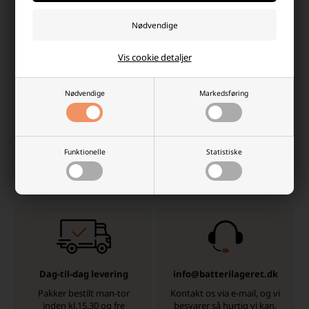
Udendørs legetøj og havespil til
aktiv leg
Vis cookie detaljer
For dem, der ikke ønsker at spille fodbold eller deltage i mere
intensiv træning, tilbyder vi et bredt udvalg af
udendørs legetøj og
havespil
, som inviterer til bevægelse, konkurrence og fællesskab.
Nødvendige
Markedsføring
Kategorien rummer klassiske havespil som kroket, stigegolf og
rundbold samt reb til tovtrækning og bolde til fodbold, basketball
og tennis. Produkterne egner sig til både børn og voksne og kan
bruges i haven, sommerhuset eller på fællesarealer.
Funktionelle
Statistiske
Hvorfor handle hos batterilageret?
Der er mange gode grunde, men her er et par
Dag-til-dag levering
info@batterilageret.dk
Pakker bestilt man-tor
Kontakt os via e-mail, og vi
inden kl.15.30 og fre
besvarer så hurtig vi kan.