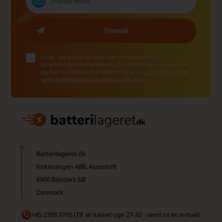
Ja tak, jeg ønsker at modtage nyhedsbreve og
skræddersyet markedsføring fra Batterilageret via e-mail.
Jeg kan til enhver tid afmelde mig igen.
Læs mere i vores
samtykkeerklæring for elektronisk post
Batterilageret.dk
Virkevangen 48B, Assentoft
8960 Randers SØ
Danmark
+45 2398 3795 (Tlf. er lukket uge 27-32 - send os en e-mail)