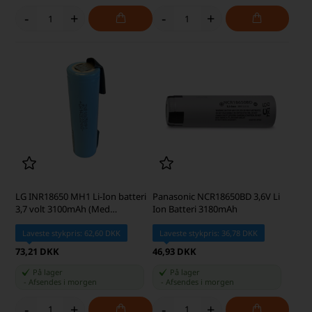
-
+
-
+
LG INR18650 MH1 Li-Ion batteri
Panasonic NCR18650BD 3,6V Li
3,7 volt 3100mAh (Med
Ion Batteri 3180mAh
loddeflige)
Laveste stykpris: 62,60 DKK
Laveste stykpris: 36,78 DKK
73,21 DKK
46,93 DKK
På lager
På lager
-
Afsendes
i morgen
-
Afsendes
i morgen
-
+
-
+