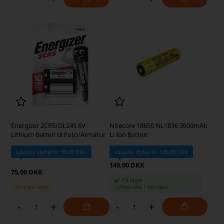
Energizer 2CR5/DL245 6V
Nitecore 18650 NL1836 3600mAh
Lithium Batteri til Foto/Armatur
Li Ion Batteri
Laveste stykpris: 70,00 DKK
Laveste stykpris: 128,00 DKK
149,00 DKK
75,00 DKK
På lager
Ikke på lager
-
Afsendes
i morgen
-
+
-
+