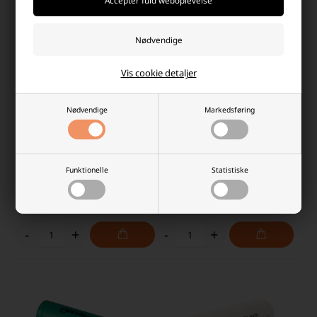
Vis cookie detaljer
Nødvendige
Markedsføring
Saft LSH20 3,6V Lithium batteri
Energizer AA Foto Lithium
SL780
batterier
Laveste stykpris: 199,95 DKK
Laveste stykpris: 92,29 DKK
Funktionelle
Statistiske
219,95 DKK
97,75 DKK
På lager
På lager
-
Afsendes
i morgen
-
Afsendes
i morgen
-
+
-
+