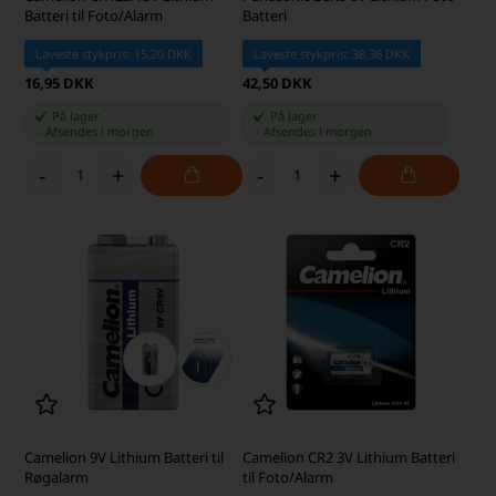
Batteri til Foto/Alarm
Batteri
Laveste stykpris: 15,20 DKK
Laveste stykpris: 38,36 DKK
16,95 DKK
42,50 DKK
På lager
På lager
-
Afsendes
i morgen
-
Afsendes
i morgen
-
+
-
+
Camelion 9V Lithium Batteri til
Camelion CR2 3V Lithium Batteri
Røgalarm
til Foto/Alarm