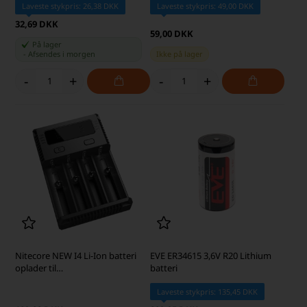
Laveste stykpris: 26,38 DKK
Laveste stykpris: 49,00 DKK
32,69 DKK
59,00 DKK
På lager
-
Afsendes
i morgen
Ikke på lager
-
+
-
+
Nitecore NEW I4 Li-Ion batteri
EVE ER34615 3,6V R20 Lithium
oplader til
batteri
14500/17335/18650/26650 (4
batterier)
Laveste stykpris: 135,45 DKK