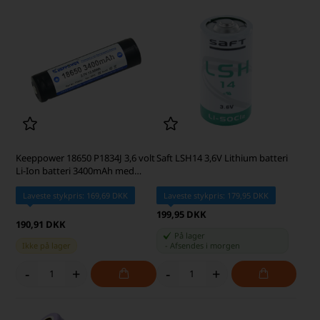
Keeppower 18650 P1834J 3,6 volt
Saft LSH14 3,6V Lithium batteri
Li-Ion batteri 3400mAh med
sikkerhedskredsløb
Laveste stykpris: 169,69 DKK
Laveste stykpris: 179,95 DKK
199,95 DKK
190,91 DKK
På lager
Ikke på lager
-
Afsendes
i morgen
-
+
-
+