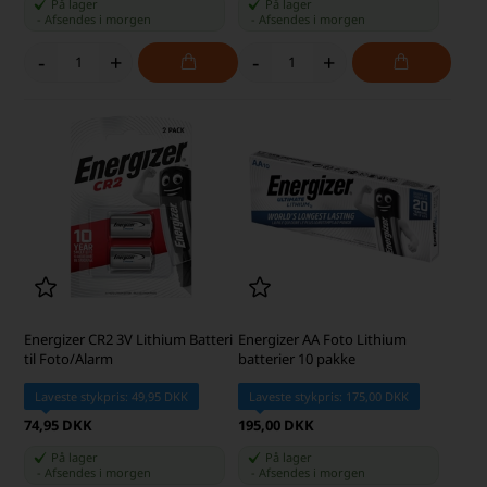
På lager
På lager
-
Afsendes
i morgen
-
Afsendes
i morgen
-
+
-
+
Energizer CR2 3V Lithium Batteri
Energizer AA Foto Lithium
til Foto/Alarm
batterier 10 pakke
Laveste stykpris: 49,95 DKK
Laveste stykpris: 175,00 DKK
74,95 DKK
195,00 DKK
På lager
På lager
-
Afsendes
i morgen
-
Afsendes
i morgen