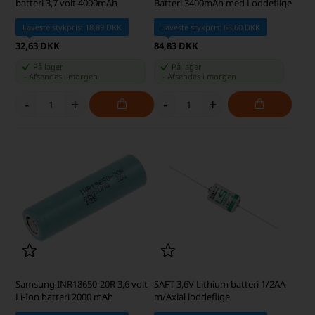
batteri 3,7 volt 4000mAh
Batteri 3400mAh med Loddeflige
Laveste stykpris: 18,89 DKK
Laveste stykpris: 63,60 DKK
32,63 DKK
84,83 DKK
På lager
På lager
-
Afsendes
i morgen
-
Afsendes
i morgen
-
+
-
+
Samsung INR18650-20R 3,6 volt
SAFT 3,6V Lithium batteri 1/2AA
Li-Ion batteri 2000 mAh
m/Axial loddeflige