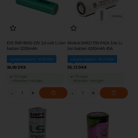
EVE INR18650-33V 3,6 volt Li-Ion
Molicel INR21700-P42A 3.6v Li-
batteri 3200mAh
Ion batteri 4200mAh 45A
Laveste stykpris: 16,38 DKK
Laveste stykpris: 45,13 DKK
36,00 DKK
55,13 DKK
På lager
På lager
-
Afsendes
i morgen
-
Afsendes
i morgen
-
+
-
+