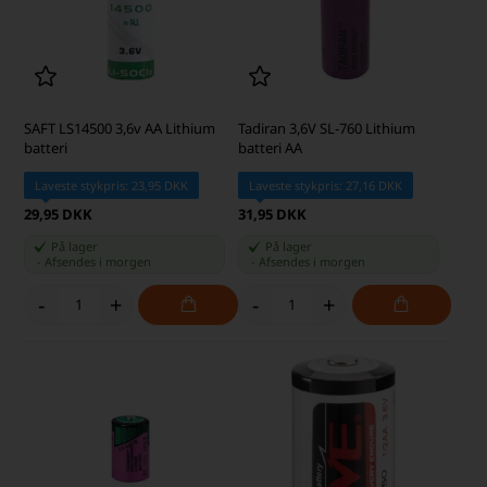
SAFT LS14500 3,6v AA Lithium
Tadiran 3,6V SL-760 Lithium
batteri
batteri AA
Laveste stykpris: 23,95 DKK
Laveste stykpris: 27,16 DKK
29,95 DKK
31,95 DKK
På lager
På lager
-
Afsendes
i morgen
-
Afsendes
i morgen
-
+
-
+