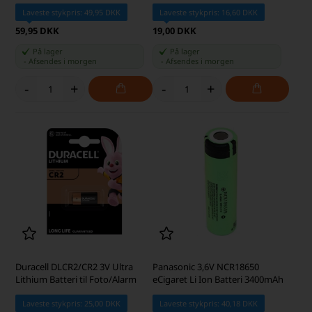
Laveste stykpris: 49,95 DKK
Laveste stykpris: 16,60 DKK
59,95 DKK
19,00 DKK
På lager
På lager
-
Afsendes
i morgen
-
Afsendes
i morgen
-
+
-
+
Duracell DLCR2/CR2 3V Ultra
Panasonic 3,6V NCR18650
Lithium Batteri til Foto/Alarm
eCigaret Li Ion Batteri 3400mAh
Laveste stykpris: 25,00 DKK
Laveste stykpris: 40,18 DKK