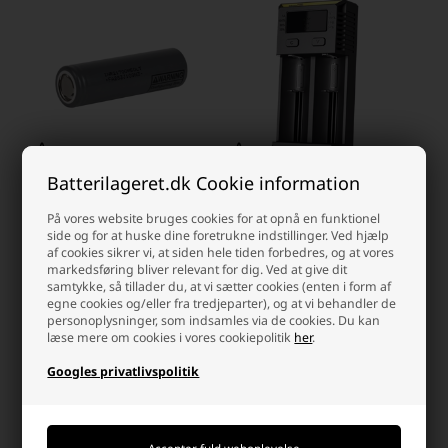
Batterilageret.dk Cookie information
LG INR21700 M50LT Li-Ion
Nitecore NEW I2 Li-Ion batteri
batteri 3,6 volt 4930mAh
oplader til
På vores website bruges cookies for at opnå en funktionel
14500/17335/18650/26650 (2
side og for at huske dine foretrukne indstillinger. Ved hjælp
af cookies sikrer vi, at siden hele tiden forbedres, og at vores
Laveste stykpris: 28,56 DKK
batterier)
markedsføring bliver relevant for dig. Ved at give dit
36,44 DKK
139,00 DKK
samtykke, så tillader du, at vi sætter cookies (enten i form af
egne cookies og/eller fra tredjeparter), og at vi behandler de
På lager
På lager
personoplysninger, som indsamles via de cookies. Du kan
-
Afsendes
i morgen
-
Afsendes
i morgen
læse mere om cookies i vores cookiepolitik
her
.
-
+
-
+
Googles privatlivspolitik