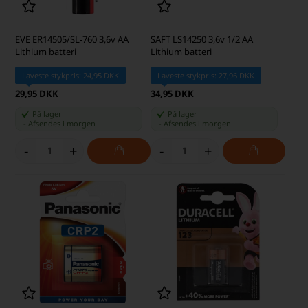
EVE ER14505/SL-760 3,6v AA
SAFT LS14250 3,6v 1/2 AA
Lithium batteri
Lithium batteri
Laveste stykpris: 24,95 DKK
Laveste stykpris: 27,96 DKK
29,95 DKK
34,95 DKK
På lager
På lager
-
Afsendes
i morgen
-
Afsendes
i morgen
-
+
-
+