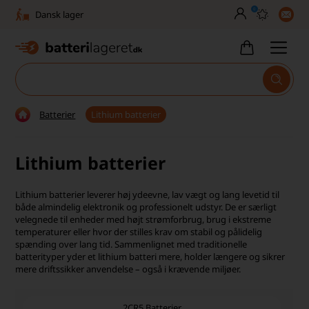
0
Dansk lager
30 dages returret
Tlf. er lukket uge 27-32
1040+ glade kunder på Trustpilot
Batterier
Lithium batterier
Dag-til-dag levering
Lithium batterier
Fri fragt over 499,-
Dansk lager
Lithium batterier leverer høj ydeevne, lav vægt og lang levetid til
både almindelig elektronik og professionelt udstyr. De er særligt
30 dages returret
velegnede til enheder med højt strømforbrug, brug i ekstreme
temperaturer eller hvor der stilles krav om stabil og pålidelig
spænding over lang tid. Sammenlignet med traditionelle
Tlf. er lukket uge 27-32
batterityper yder et lithium batteri mere, holder længere og sikrer
mere driftssikker anvendelse – også i krævende miljøer.
1040+ glade kunder på Trustpilot
2CR5 Batterier