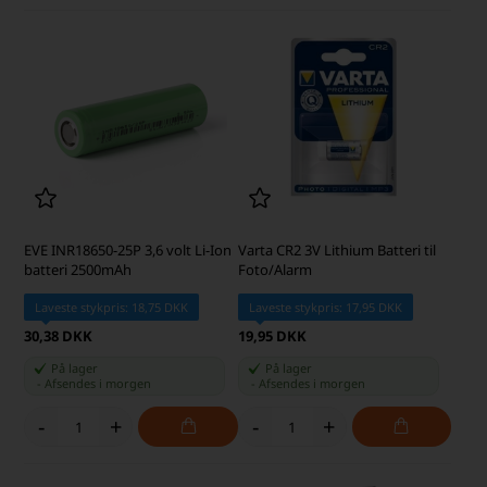
EVE INR18650-25P 3,6 volt Li-Ion
Varta CR2 3V Lithium Batteri til
batteri 2500mAh
Foto/Alarm
Laveste stykpris: 18,75 DKK
Laveste stykpris: 17,95 DKK
30,38 DKK
19,95 DKK
På lager
På lager
-
Afsendes
i morgen
-
Afsendes
i morgen
-
+
-
+