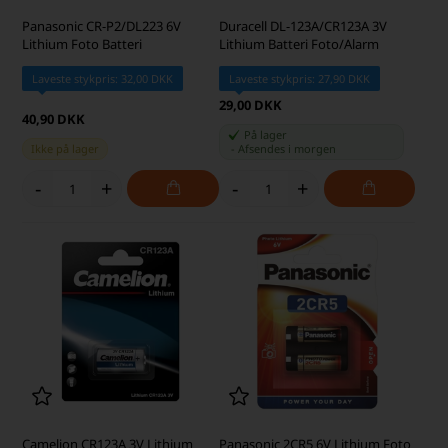
Panasonic CR-P2/DL223 6V
Duracell DL-123A/CR123A 3V
Lithium Foto Batteri
Lithium Batteri Foto/Alarm
Laveste stykpris: 32,00 DKK
Laveste stykpris: 27,90 DKK
29,00 DKK
40,90 DKK
På lager
Ikke på lager
-
Afsendes
i morgen
-
+
-
+
Camelion CR123A 3V Lithium
Panasonic 2CR5 6V Lithium Foto