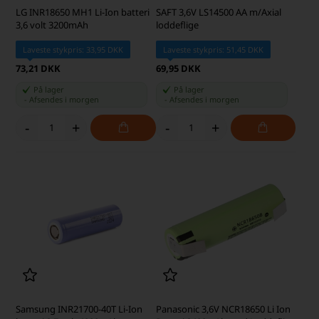
LG INR18650 MH1 Li-Ion batteri
SAFT 3,6V LS14500 AA m/Axial
3,6 volt 3200mAh
loddeflige
Laveste stykpris: 33,95 DKK
Laveste stykpris: 51,45 DKK
73,21 DKK
69,95 DKK
På lager
På lager
-
Afsendes
i morgen
-
Afsendes
i morgen
-
+
-
+
Samsung INR21700-40T Li-Ion
Panasonic 3,6V NCR18650 Li Ion