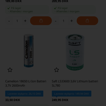
189,00 DKK
209,95 DKK
På lager
På lager
-
Afsendes
i morgen
-
Afsendes
i morgen
-
+
-
+
Camelion 18650 Li Ion Batteri
Saft LS33600 3,6V Lithium batteri
3,7V 2600mAh
SL780
Laveste stykpris: 26,15 DKK
Laveste stykpris: 149,94 DKK
33,50 DKK
249,95 DKK