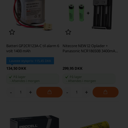
Batteri GP2CR123A-C til alarm 6
Nitecore NEW I2 Oplader +
volt 1400 mAh
Panasonic NCR18650B 3400mAh
Li Ion Batterier, 2 stk.
Laveste stykpris: 115,45 DKK
134,50 DKK
299,95 DKK
På lager
På lager
-
Afsendes
i morgen
-
Afsendes
i morgen
-
+
-
+