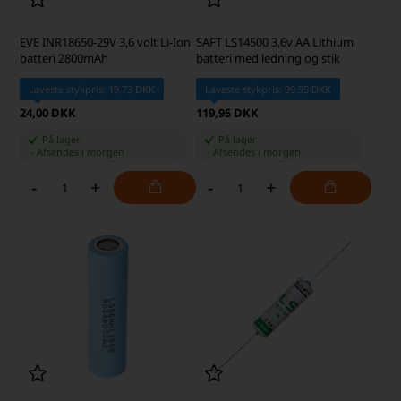
EVE INR18650-29V 3,6 volt Li-Ion
SAFT LS14500 3,6v AA Lithium
batteri 2800mAh
batteri med ledning og stik
Laveste stykpris: 19,73 DKK
Laveste stykpris: 99,95 DKK
24,00 DKK
119,95 DKK
På lager
På lager
-
Afsendes
i morgen
-
Afsendes
i morgen
-
+
-
+