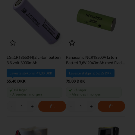
LG ICR18650-HJ2 Li-Ion batteri
Panasonic NCR18500A Li Ion
3,6 volt 3000mAh
Batteri 3,6V 2040mAh med Flad
Top
Laveste stykpris: 41,30 DKK
Laveste stykpris: 53,55 DKK
55,40 DKK
79,00 DKK
På lager
På lager
-
Afsendes
i morgen
-
Afsendes
i morgen
-
+
-
+