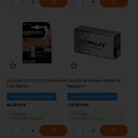
-
+
-
+
Duracell CR-P2/DL223 Lithium 6V
Ultralife 9V Lithium Batteri til
Foto Batteri
Røgalarm
Laveste stykpris: 53,95 DKK
Laveste stykpris: 81,41 DKK
60,00 DKK
119,00 DKK
På lager
På lager
-
Afsendes
i morgen
-
Afsendes
i morgen
-
+
-
+