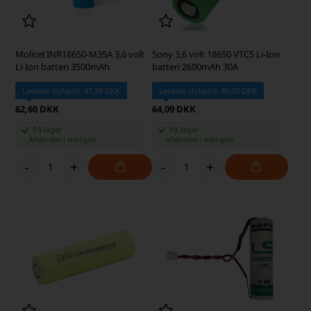
Molicel INR18650-M35A 3,6 volt
Sony 3,6 volt 18650 VTC5 Li-Ion
Li-Ion batteri 3500mAh
batteri 2600mAh 30A
Laveste stykpris: 41,38 DKK
Laveste stykpris: 46,00 DKK
62,60 DKK
64,09 DKK
På lager
På lager
-
Afsendes
i morgen
-
Afsendes
i morgen
-
+
-
+