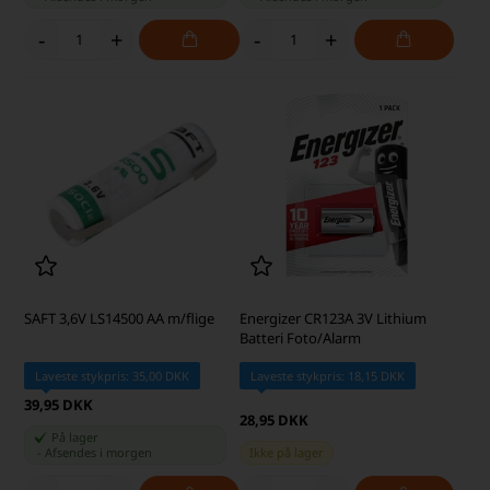
-
+
-
+
SAFT 3,6V LS14500 AA m/flige
Energizer CR123A 3V Lithium
Batteri Foto/Alarm
Laveste stykpris: 35,00 DKK
Laveste stykpris: 18,15 DKK
39,95 DKK
28,95 DKK
På lager
-
Afsendes
i morgen
Ikke på lager