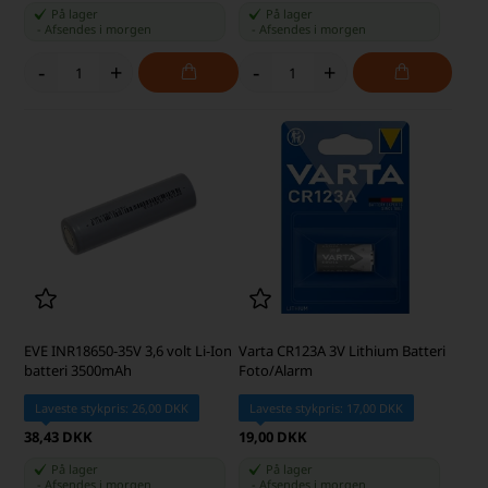
På lager
På lager
-
Afsendes
i morgen
-
Afsendes
i morgen
-
+
-
+
EVE INR18650-35V 3,6 volt Li-Ion
Varta CR123A 3V Lithium Batteri
batteri 3500mAh
Foto/Alarm
Laveste stykpris: 26,00 DKK
Laveste stykpris: 17,00 DKK
38,43 DKK
19,00 DKK
På lager
På lager
-
Afsendes
i morgen
-
Afsendes
i morgen