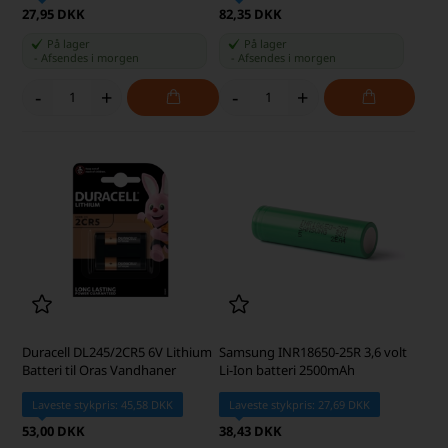
27,95 DKK
82,35 DKK
På lager
På lager
-
Afsendes
i morgen
-
Afsendes
i morgen
-
+
-
+
Duracell DL245/2CR5 6V Lithium
Samsung INR18650-25R 3,6 volt
Batteri til Oras Vandhaner
Li-Ion batteri 2500mAh
Laveste stykpris: 45,58 DKK
Laveste stykpris: 27,69 DKK
53,00 DKK
38,43 DKK