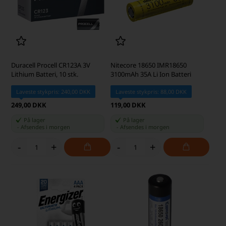
Duracell Procell CR123A 3V
Nitecore 18650 IMR18650
Lithium Batteri, 10 stk.
3100mAh 35A Li Ion Batteri
Laveste stykpris: 240,00 DKK
Laveste stykpris: 88,00 DKK
249,00 DKK
119,00 DKK
På lager
På lager
-
Afsendes
i morgen
-
Afsendes
i morgen
-
+
-
+