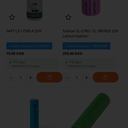
SAFT LS-17500 A 3,6V
Tadiran SL-2780 / SL-780 R20 3,6V
Lithium batteri
Laveste stykpris: 52,50 DKK
Laveste stykpris: 174,69 DKK
79,95 DKK
259,00 DKK
På lager
På lager
-
Afsendes
i morgen
-
Afsendes
i morgen
-
+
-
+