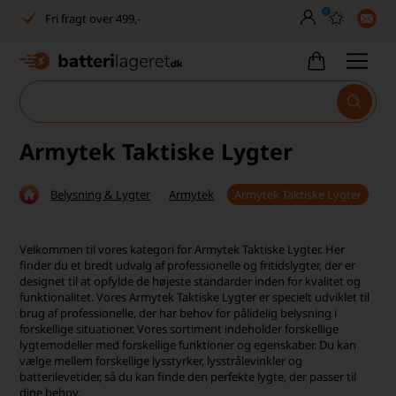
0
Fri fragt over 499,-
Dansk lager
30 dages returret
Tlf. er lukket uge 27-32
Armytek Taktiske Lygter
1040+ glade kunder på Trustpilot
Belysning & Lygter
Armytek
Armytek Taktiske Lygter
Dag-til-dag levering
Fri fragt over 499,-
Velkommen til vores kategori for Armytek Taktiske Lygter. Her
finder du et bredt udvalg af professionelle og fritidslygter, der er
Dansk lager
designet til at opfylde de højeste standarder inden for kvalitet og
funktionalitet. Vores Armytek Taktiske Lygter er specielt udviklet til
brug af professionelle, der har behov for pålidelig belysning i
30 dages returret
forskellige situationer. Vores sortiment indeholder forskellige
lygtemodeller med forskellige funktioner og egenskaber. Du kan
Tlf. er lukket uge 27-32
vælge mellem forskellige lysstyrker, lysstrålevinkler og
batterilevetider, så du kan finde den perfekte lygte, der passer til
1040+ glade kunder på Trustpilot
dine behov.