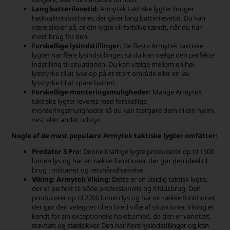
Lang batterilevetid:
Armytek taktiske lygter bruger
højkvalitetsbatterier, der giver lang batterilevetid. Du kan
være sikker på, at din lygte vil forblive tændt, når du har
mest brug for den.
Forskellige lysindstillinger:
De fleste Armytek taktiske
lygter har flere lysindstillinger, så du kan vælge den perfekte
indstilling til situationen. Du kan vælge mellem en høj
lysstyrke til at lyse op på et stort område eller en lav
lysstyrke til at spare batteri.
Forskellige monteringsmuligheder:
Mange Armytek
taktiske lygter leveres med forskellige
monteringsmuligheder, så du kan fastgøre dem til din hjelm,
vest eller andet udstyr.
Nogle af de mest populære Armytek taktiske lygter omfatter:
Predator 3 Pro:
Denne kraftige lygte producerer op til 1500
lumen lys og har en række funktioner, der gør den ideel til
brug i militæret og retshåndhævelse.
Viking:
Armytek Viking:
Dette er en alsidig taktisk lygte,
der er perfekt til både professionelle og fritidsbrug. Den
producerer op til 2200 lumen lys og har en række funktioner,
der gør den velegnet til en bred vifte af situationer. Viking er
kendt for sin exceptionelle holdbarhed, da den er vandtæt,
støvtæt og stødsikker. Den har flere lysindstillinger og kan