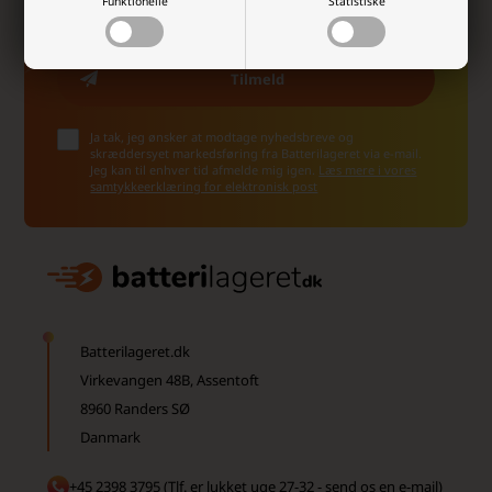
Funktionelle
Statistiske
Ja tak, jeg ønsker at modtage nyhedsbreve og
skræddersyet markedsføring fra Batterilageret via e-mail.
Jeg kan til enhver tid afmelde mig igen.
Læs mere i vores
samtykkeerklæring for elektronisk post
Batterilageret.dk
Virkevangen 48B, Assentoft
8960 Randers SØ
Danmark
+45 2398 3795 (Tlf. er lukket uge 27-32 - send os en e-mail)