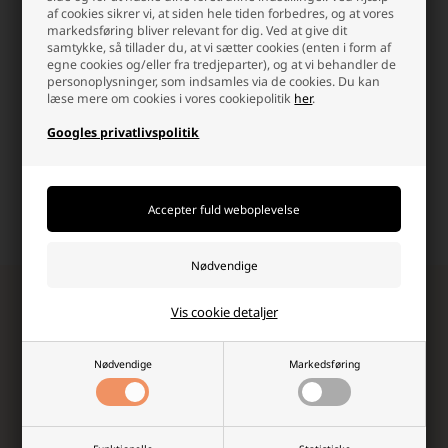
inden kl.15.30 og fre
besvarer så hurtig vi kan.
af cookies sikrer vi, at siden hele tiden forbedres, og at vores
kl.14.00 sendes samme dag.
markedsføring bliver relevant for dig. Ved at give dit
samtykke, så tillader du, at vi sætter cookies (enten i form af
egne cookies og/eller fra tredjeparter), og at vi behandler de
personoplysninger, som indsamles via de cookies. Du kan
læse mere om cookies i vores cookiepolitik
her
.
Googles privatlivspolitik
Høj kundetilfredshed
Fri fragt over 499,-
Vi værdsætter en god
Altid hurtig dag-til-dag
shopping-oplevelse, og det
levering.
kan mærkes!
Tilmeld dig vores nyhedsbrev!
Vis cookie detaljer
Modtag eksklusive nyheder, unikke rabatkoder,
inspiration og de vildeste tilbud fra os!
Nødvendige
Markedsføring