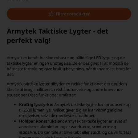
Filtrer produkter
Armytek Taktiske Lygter - det
perfekt valg!
Armytek er kendt for sine robuste og pålidelige LED-lygter, og de
taktiske lygter er ingen undtagelse. De er designet til at modstå de
hårdeste forhold og give kraftig belysning, når du har mest brug for
det.
Armytek taktiske lygter tilbyder en række funktioner, der gør dem
ideelle til brug i militæret, retshåndhævelse og andre krævende
situationer. Disse funktioner omfatter:
Kraftig lysstyrke:
Armytek taktiske lygter kan producere op
til 2500 lumen lys, hvilket giver dig en klar visning af dine
omgivelser, selv i de mørkeste situationer.
Holdbar konstruktion:
Armytek taktiske lygter er lavet af
anodiseret aluminium og er vandtætte, støvtætte og
stødsikre. De kan tåle at blive tabt eller stødt, og de vil fortsat
fungere, selv i de hårdeste forhold.