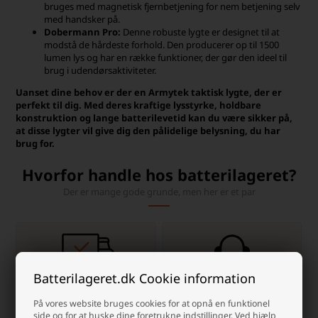
bruges med magnetisk fjernbetjening for nem betjening selv
med handsker på.
Dobermann Pro:
Denne robuste lygte er designet til at
modstå de hårdeste forhold. Den producerer op til 1500
lumen lys og har en række funktioner, der gør den ideel til
brug i udendørsaktiviteter.
Uanset dine behov er der en Armytek taktisk lygte, der er
perfekt til dig. Med deres kraftige lysstyrke, holdbare
konstruktion og lange batterilevetid kan du være sikker på,
at disse lygter vil give dig den pålidelige belysning, du har
brug for.
Hvorfor handle hos batterilageret?
Der er mange gode grunde, men her er et par
Batterilageret.dk Cookie information
Dag-til-dag levering
info@batterilageret.dk
På vores website bruges cookies for at opnå en funktionel
Pakker bestilt man-tor
Kontakt os via e-mail, og vi
side og for at huske dine foretrukne indstillinger. Ved hjælp