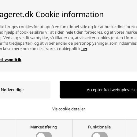
lageret.dk Cookie information
te bruges cookies for at opnå en funktionel side og for at huske dine foret
Ved hjælp af cookies sikrer vi, at siden hele tiden forbedres, og at vores mark
g. Ved at give dit samtykke, så tillader du, at vi sætter cookies (enten i form 
er fra tredjeparter), og at vi behandler de personoplysninger, som indsamles
n læse mere om cookies i vores cookiepolitik
her
.
m 1,5 meter
EP5 Digital Loddestation
Erstatning
komplet med tilbehør
tlivspolitik
949,00 DKK
19,95 DK
ag
Ikke på lager
Ikke på lag
-
+
-
Vis cookie detaljer
Markedsføring
Funktionelle
Hvorfor handle hos batterilageret?