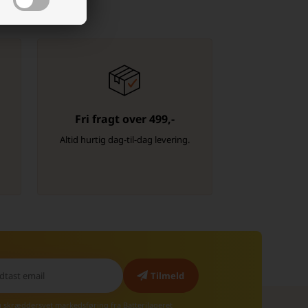
Fri fragt over 499,-
-
Altid hurtig dag-til-dag levering.
g skræddersyet markedsføring fra Batterilageret