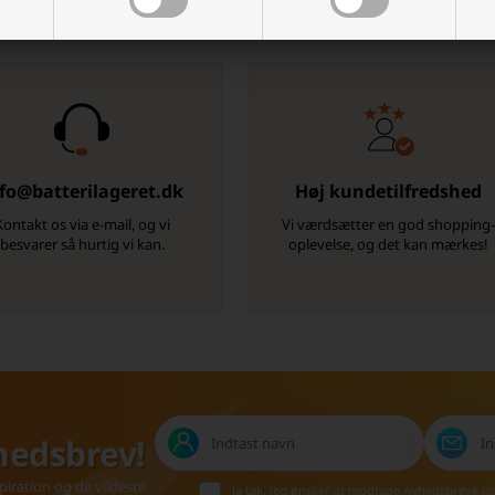
Der er mange gode grunde, men her er et par
fo@batterilageret.dk
Høj kundetilfredshed
Kontakt os via e-mail, og vi
Vi værdsætter en god shopping
besvarer så hurtig vi kan.
oplevelse, og det kan mærkes!
hedsbrev!
iration og de vildeste
Ja tak, jeg ønsker at modtage nyhedsbreve o