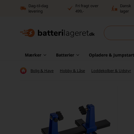
Dag-til-dag
Fri fragt over
Dansk
levering
499,-
lager
Mærker
Batterier
Opladere & Jumpstart
Bolig & Have
Hobby & Låse
Loddekolber & Udstyr