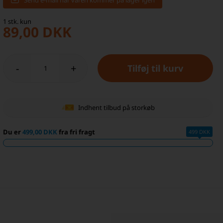
Send e-mail når varen kommer på lager igen
1
stk.
kun
89,00
DKK
-
+
Indhent tilbud på storkøb
Du er
499,00 DKK
fra fri fragt
499 DKK