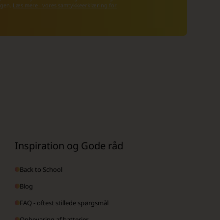
 igen.
Læs mere i vores samtykkeerklæring for
Inspiration og Gode råd
Back to School
Blog
FAQ - oftest stillede spørgsmål
Opbevaring af batterier