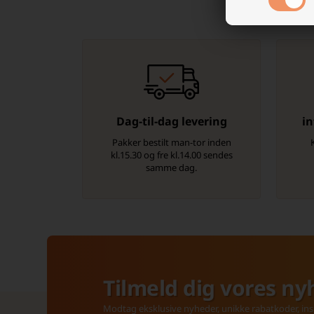
Dag-til-dag levering
in
Pakker bestilt man-tor inden
kl.15.30 og fre kl.14.00 sendes
samme dag.
Tilmeld dig vores ny
Modtag eksklusive nyheder, unikke rabatkoder, insp