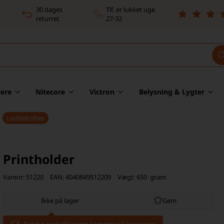
30 dages
Tlf. er lukket uge
returret
27-32
ere
Nitecore
Victron
Belysning & Lygter
Loddekolber
Printholder
Varenr:
51220
EAN:
4040849512209
Vægt:
650
gram
Gem
Ikke på lager