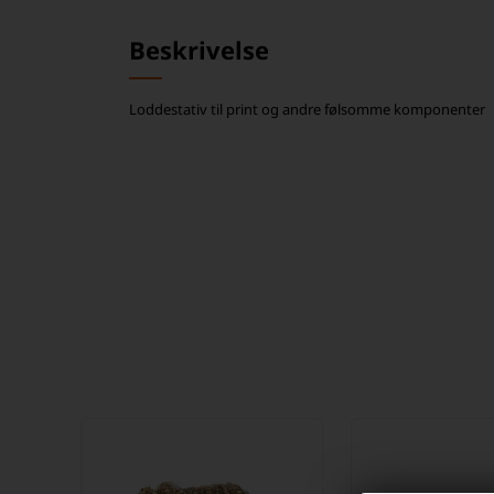
Beskrivelse
Loddestativ til print og andre følsomme komponenter