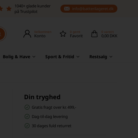
1040+ glade kunder
info@batterilageret.dk
på Trustpilot
Velkommen
0
gemt
0
vare(r)
Konto
Favorit
0,00 DKK
Bolig & Have
Sport & Fritid
Restsalg
Din tryghed
Gratis fragt over kr. 499,-
Dag-til-dag levering
30 dages fuld returret