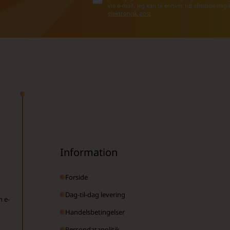
via e-mail. Jeg kan til enhver tid afmelde mig
elektronisk post
Information
Forside
Dag-til-dag levering
n e-
Handelsbetingelser
Persondatapolitik