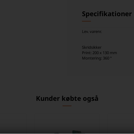
Specifikationer
Lev. varenr.
Skridsikker
Print: 200 x 130 mm
Montering: 360 °
Kunder købte også