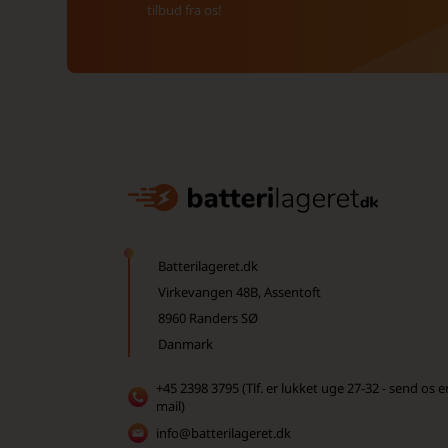
tilbud fra os!
Batterilageret.dk
Virkevangen 48B, Assentoft
8960 Randers SØ
Danmark
+45 2398 3795 (Tlf. er lukket uge 27-32 - send os e
mail)
info@batterilageret.dk