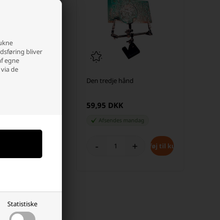
rukne
edsføring bliver
af egne
 via de
s svamp AP2 & EP5
Den tredje hånd
K
59,95 DKK
er
Afsendes
mandag
+
-
+
Statistiske