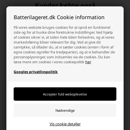
Kunder købte også
Batterilageret.dk Cookie information
På vores website bruges cookies for at opnå en funktionel
side og for at huske dine foretrukne indstillinger. Ved hjælp
af cookies sikrer vi, at siden hele tiden forbedres, og at vores
markedsføring bliver relevant for dig. Ved at give dit
samtykke, så tillader du, at vi sætter cookies (enten i form af
egne cookies og/eller fra tredjeparter), og at vi behandler de
personoplysninger, som indsamles via de cookies. Du kan
læse mere om cookies i vores cookiepolitik
her
.
Googles privatlivspolitik
Loddespids sæt EP5
Tinsuger Proffesionel med
teflon spids
79,95 DKK
59,95 DKK
Afsendes
mandag
Afsendes
mandag
-
+
-
+
Vis cookie detaljer