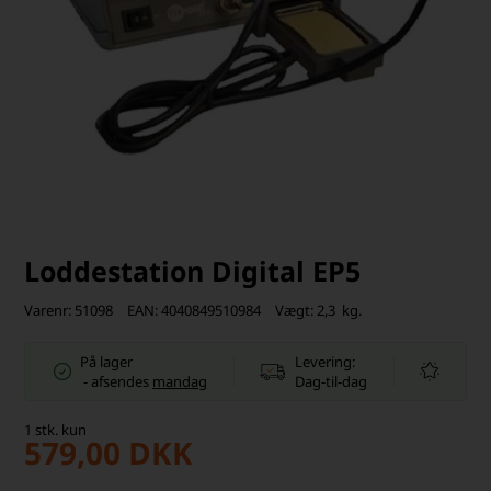
Loddestation Digital EP5
Varenr:
51098
EAN:
4040849510984
Vægt:
2,3
kg.
På lager
Levering:
-
afsendes
mandag
Dag-til-dag
1
stk.
kun
579,00
DKK