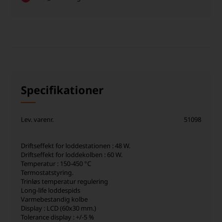
Specifikationer
Lev. varenr.
51098
Driftseffekt for loddestationen : 48 W.
Driftseffekt for loddekolben : 60 W.
Temperatur : 150-450 °C
Termostatstyring.
Trinløs temperatur regulering
Long-life loddespids
Varmebestandig kolbe
Display : LCD (60x30 mm.)
Tolerance display : +/-5 %