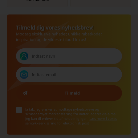
Tilmeld dig vores nyhedsbrev!
Modtag eksklusive nyheder, unikke rabatkoder,
inspiration og de vildeste tilbud fra os!
Ja tak, jeg ønsker at modtage nyhedsbreve og
skræddersyet markedsføring fra Batterilageret via e-mail.
Jeg kan til enhver tid afmelde mig igen.
Læs mere i vores
samtykkeerklæring for elektronisk post