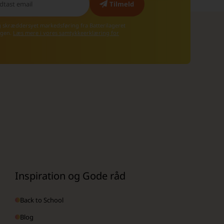
g skræddersyet markedsføring fra Batterilageret
 igen.
Læs mere i vores samtykkeerklæring for
Inspiration og Gode råd
Back to School
Blog