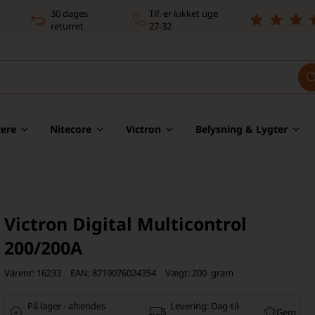
30 dages
Tlf. er lukket uge
returret
27-32
ere
Nitecore
Victron
Belysning & Lygter
Victron Digital Multicontrol
200/200A
Varenr:
16233
EAN:
8719076024354
Vægt:
200
gram
På lager
-
afsendes
Levering:
Dag-til-
Gem