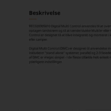
Beskrivelse
REC020005010 Digital Multi Control anvendes til at ove
optagen landstrøm og til at tænde/slukke Multi'er eller Q
Control er designet til at blive integreret og monteret i 
eller camper.
Digital Multi Control (DMC) er designet til anvendelse m
inkluderer "stand alone" systemer, parallel og 2-3 fasede
af DMC er meget simpel - i de fleste tilfælde helt enkel
yderligere indstillinger.