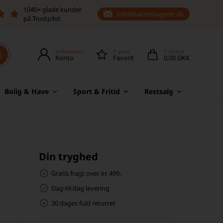
1040+ glade kunder
info@batterilageret.dk
på Trustpilot
Velkommen
0
gemt
0
vare(r)
Konto
Favorit
0,00 DKK
Bolig & Have
Sport & Fritid
Restsalg
Din tryghed
Gratis fragt over kr. 499,-
Dag-til-dag levering
30 dages fuld returret