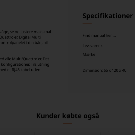
Specifikationer
rvåge, se og justere maksimal
Find manual her →
uattro'er. Digital Multi
kontrolpanelet i din båd, bil
Lev. varenr.
Mærke
ed alle Multi/Quattro'er. Det
 konfigurationer. Tilslutning
t med et RJ45 kabel uden
Dimension: 65 x 120 x 40
Kunder købte også