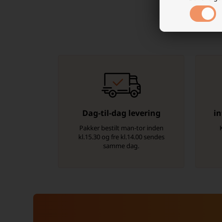
Dag-til-dag levering
in
Pakker bestilt man-tor inden
kl.15.30 og fre kl.14.00 sendes
samme dag.