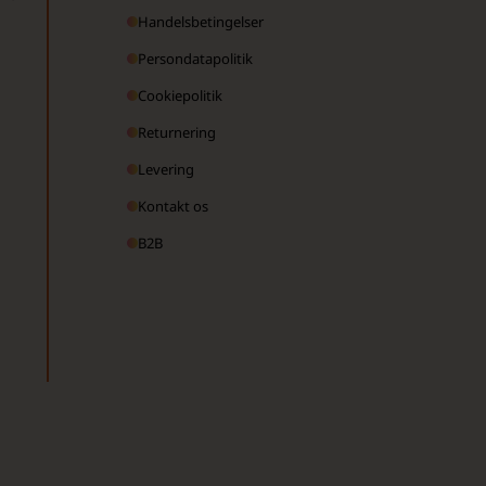
Handelsbetingelser
Persondatapolitik
Cookiepolitik
Returnering
Levering
Kontakt os
B2B