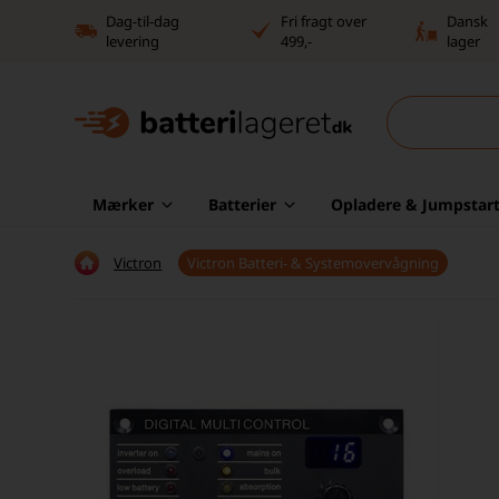
Dag-til-dag
Fri fragt over
Dansk
levering
499,-
lager
Mærker
Batterier
Opladere & Jumpstart
Victron
Victron Batteri- & Systemovervågning