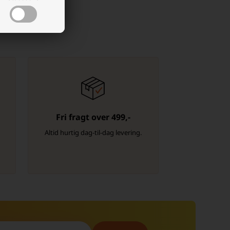
Fri fragt over 499,-
-
Altid hurtig dag-til-dag levering.