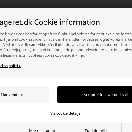
lageret.dk Cookie information
te bruges cookies for at opnå en funktionel side og for at huske dine foret
Ved hjælp af cookies sikrer vi, at siden hele tiden forbedres, og at vores mark
g. Ved at give dit samtykke, så tillader du, at vi sætter cookies (enten i form 
er fra tredjeparter), og at vi behandler de personoplysninger, som indsamles
n læse mere om cookies i vores cookiepolitik
her
.
Smart
Victron Cyrix-CT 12/24V 230A
Victron Mul
tlivspolitik
Lader/Inver
12V/3000W
929,00 DKK
9.935,00
ag
Afsendes
mandag
Afsend
-
+
-
Vis cookie detaljer
Markedsføring
Funktionelle