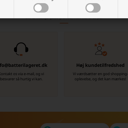
Hvorfor handle hos batterilageret?
Der er mange gode grunde, men her er et par
fo@batterilageret.dk
Høj kundetilfredshed
Kontakt os via e-mail, og vi
Vi værdsætter en god shopping
besvarer så hurtig vi kan.
oplevelse, og det kan mærkes!