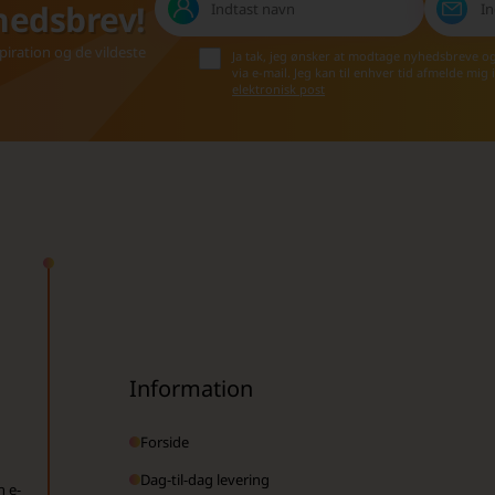
hedsbrev!
iration og de vildeste
Ja tak, jeg ønsker at modtage nyhedsbreve o
via e-mail. Jeg kan til enhver tid afmelde mig
elektronisk post
Information
Forside
Dag-til-dag levering
n e-