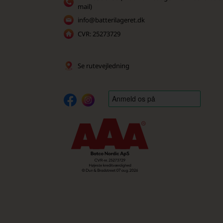
mail)
info@batterilageret.dk
CVR: 25273729
Se rutevejledning