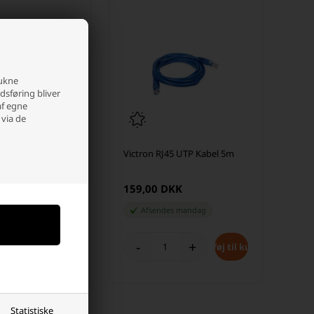
rukne
edsføring bliver
af egne
 via de
tiPlus
Victron RJ45 UTP Kabel 5m
ter
/120A-16A
 DKK
159,00 DKK
es
mandag
Afsendes
mandag
+
-
+
Statistiske