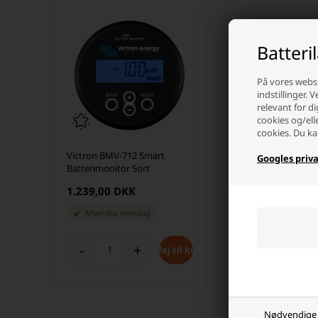
Batteri
På vores websi
indstillinger. 
relevant for di
cookies og/ell
cookies. Du ka
Victron BMV-712 Smart
Victron BMV-712 
Googles priva
Batterimonitor Sort
Batterimonitor
1.239,00 DKK
1.135,00 DKK
Afsendes
mandag
Afsendes
mand
-
+
-
+
Nødvendige