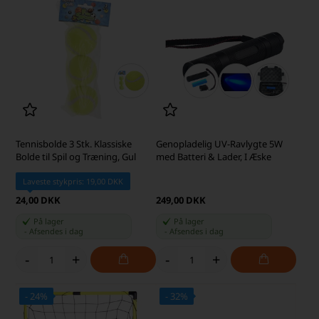
Tennisbolde 3 Stk. Klassiske
Genopladelig UV-Ravlygte 5W
Bolde til Spil og Træning, Gul
med Batteri & Lader, I Æske
Laveste stykpris: 19,00 DKK
24,00 DKK
249,00 DKK
På lager
På lager
-
Afsendes
i dag
-
Afsendes
i dag
-
+
-
+
- 24%
- 32%