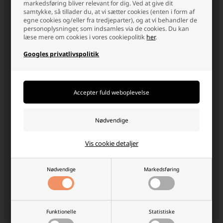
markedsføring bliver relevant for dig. Ved at give dit
samtykke, så tillader du, at vi sætter cookies (enten i form af
-
+
-
+
egne cookies og/eller fra tredjeparter), og at vi behandler de
personoplysninger, som indsamles via de cookies. Du kan
læse mere om cookies i vores cookiepolitik
her
.
- 25%
Googles privatlivspolitik
Umbro Fodboldmål 180x120x60
Umbro Foldbart Fodboldmål
Vis cookie detaljer
cm
Sæt 2 stk. 55x44x44 cm, Sort/Gul
Laveste stykpris: 749,00 DKK
Nødvendige
Markedsføring
849,00 DKK
199,00
150,00 DKK
På lager
På lager
-
Afsendes
i dag
-
Afsendes
i dag
Funktionelle
Statistiske