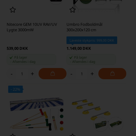
Nitecore GEM 10UV RAV/UV
Umbro Fodboldmål
Lygte 3000mW
300x200x120 cm
Laveste stykpris: 999,00 DKK
539,00 DKK
1.149,00 DKK
På lager
På lager
-
Afsendes
i dag
-
Afsendes
i dag
-
+
-
+
- 22%