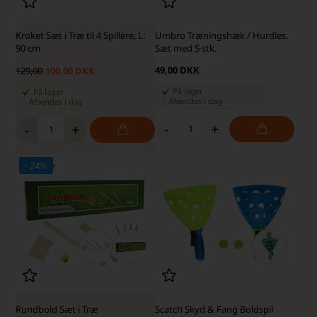
Kroket Sæt i Træ til 4 Spillere, L:
Umbro Træningshæk / Hurdles.
90 cm
Sæt med 5 stk.
49,00 DKK
129,00
100,00 DKK
På lager
På lager
-
Afsendes
i dag
-
Afsendes
i dag
-
+
-
+
- 24%
Rundbold Sæt i Træ
Scatch Skyd & Fang Boldspil