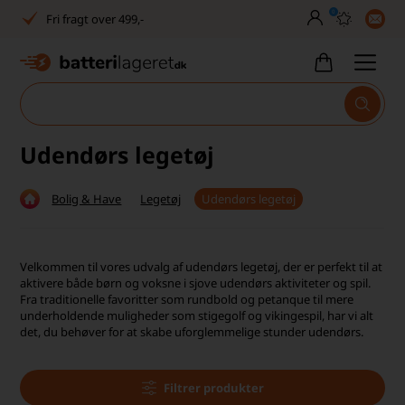
0
Dansk lager
30 dages returret
Tlf. er lukket uge 27-32
1040+ glade kunder på Trustpilot
Udendørs legetøj
Dag-til-dag levering
Bolig & Have
Legetøj
Udendørs legetøj
Fri fragt over 499,-
Dansk lager
Velkommen til vores udvalg af udendørs legetøj, der er perfekt til at
aktivere både børn og voksne i sjove udendørs aktiviteter og spil.
30 dages returret
Fra traditionelle favoritter som rundbold og
petanque
til mere
underholdende muligheder som stigegolf og vikingespil, har vi alt
Tlf. er lukket uge 27-32
det, du behøver for at skabe uforglemmelige stunder udendørs.
1040+ glade kunder på Trustpilot
Filtrer produkter