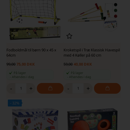
Fodboldmål til børn 90 x 45 x
Kroketspil i Træ Klassisk Havespil
64cm
med 4 Køller på 60 cm
99,00
75,00 DKK
59,00
40,00 DKK
På lager
På lager
-
Afsendes
i dag
-
Afsendes
i dag
-
+
-
+
- 32%