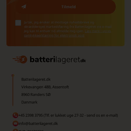
Ja tak, jeg ønsker at modtage nyhedsbreve og
skræddersyet markedsføring fra Batterilageret via e-mail.
Jeg kan til enhver tid afmelde mig igen.
Læs mere i vores
samtykkeerklæring for elektronisk post
Batterilageret.dk
Virkevangen 48B, Assentoft
8960 Randers SØ
Danmark
+45 2398 3795 (Tlf. er lukket uge 27-32 - send os en e-mail)
info@batterilageret.dk