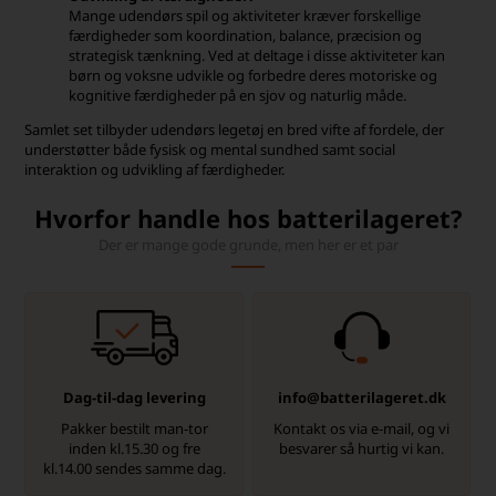
Mange udendørs spil og aktiviteter kræver forskellige
færdigheder som koordination, balance, præcision og
strategisk tænkning. Ved at deltage i disse aktiviteter kan
børn og voksne udvikle og forbedre deres motoriske og
kognitive færdigheder på en sjov og naturlig måde.
Samlet set tilbyder udendørs legetøj en bred vifte af fordele, der
understøtter både fysisk og mental sundhed samt social
interaktion og udvikling af færdigheder.
Hvorfor handle hos batterilageret?
Der er mange gode grunde, men her er et par
Dag-til-dag levering
info@batterilageret.dk
Pakker bestilt man-tor
Kontakt os via e-mail, og vi
inden kl.15.30 og fre
besvarer så hurtig vi kan.
kl.14.00 sendes samme dag.