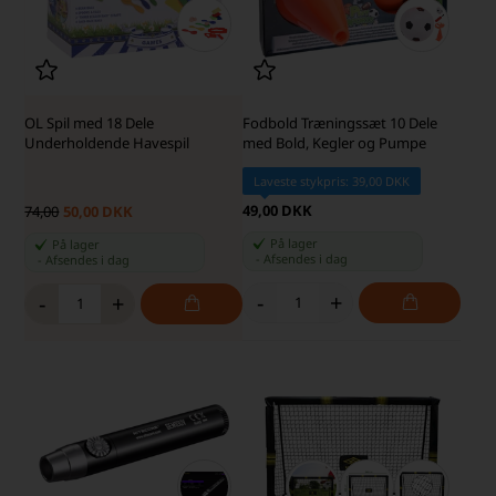
OL Spil med 18 Dele
Fodbold Træningssæt 10 Dele
Underholdende Havespil
med Bold, Kegler og Pumpe
Laveste stykpris: 39,00 DKK
49,00 DKK
74,00
50,00 DKK
På lager
På lager
-
Afsendes
i dag
-
Afsendes
i dag
-
+
-
+