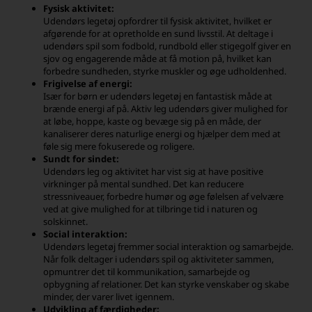
Fysisk aktivitet:
Udendørs legetøj opfordrer til fysisk aktivitet, hvilket er
afgørende for at opretholde en sund livsstil. At deltage i
udendørs spil som fodbold, rundbold eller stigegolf giver en
sjov og engagerende måde at få motion på, hvilket kan
forbedre sundheden, styrke muskler og øge udholdenhed.
Frigivelse af energi:
Især for børn er udendørs legetøj en fantastisk måde at
brænde energi af på. Aktiv leg udendørs giver mulighed for
at løbe, hoppe, kaste og bevæge sig på en måde, der
kanaliserer deres naturlige energi og hjælper dem med at
føle sig mere fokuserede og roligere.
Sundt for sindet:
Udendørs leg og aktivitet har vist sig at have positive
virkninger på mental sundhed. Det kan reducere
stressniveauer, forbedre humør og øge følelsen af velvære
ved at give mulighed for at tilbringe tid i naturen og
solskinnet.
Social interaktion:
Udendørs legetøj fremmer social interaktion og samarbejde.
Når folk deltager i udendørs spil og aktiviteter sammen,
opmuntrer det til kommunikation, samarbejde og
opbygning af relationer. Det kan styrke venskaber og skabe
minder, der varer livet igennem.
Udvikling af færdigheder: