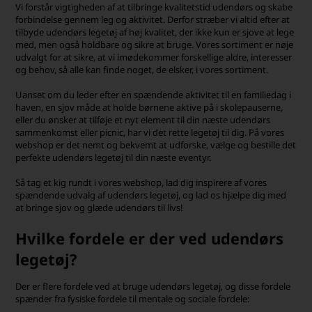
Vi forstår vigtigheden af at tilbringe kvalitetstid udendørs og skabe
forbindelse gennem leg og aktivitet. Derfor stræber vi altid efter at
tilbyde udendørs legetøj af høj kvalitet, der ikke kun er sjove at lege
med, men også holdbare og sikre at bruge. Vores sortiment er nøje
udvalgt for at sikre, at vi imødekommer forskellige aldre, interesser
og behov, så alle kan finde noget, de elsker, i vores sortiment.
Uanset om du leder efter en spændende aktivitet til en familiedag i
haven, en sjov måde at holde børnene aktive på i skolepauserne,
eller du ønsker at tilføje et nyt element til din næste udendørs
sammenkomst eller picnic, har vi det rette legetøj til dig. På vores
webshop er det nemt og bekvemt at udforske, vælge og bestille det
perfekte udendørs legetøj til din næste eventyr.
Så tag et kig rundt i vores webshop, lad dig inspirere af vores
spændende udvalg af udendørs legetøj, og lad os hjælpe dig med
at bringe sjov og glæde udendørs til livs!
Hvilke fordele er der ved udendørs
legetøj?
Der er flere fordele ved at bruge udendørs legetøj, og disse fordele
spænder fra fysiske fordele til mentale og sociale fordele: