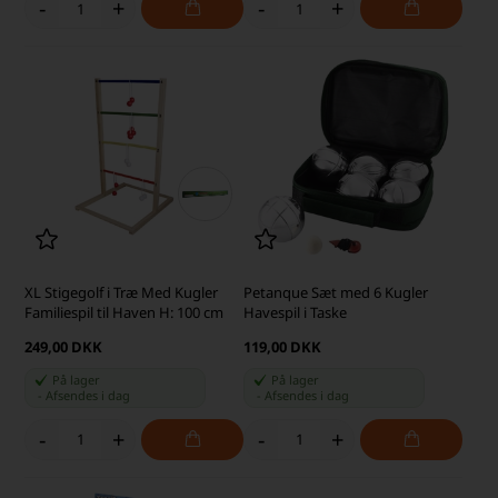
-
+
-
+
XL Stigegolf i Træ Med Kugler
Petanque Sæt med 6 Kugler
Familiespil til Haven H: 100 cm
Havespil i Taske
249,00 DKK
119,00 DKK
På lager
På lager
-
Afsendes
i dag
-
Afsendes
i dag
-
+
-
+