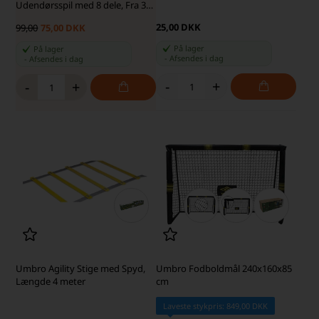
Udendørsspil med 8 dele, Fra 3
år
25,00 DKK
99,00
75,00 DKK
På lager
På lager
-
Afsendes
i dag
-
Afsendes
i dag
-
+
-
+
Umbro Agility Stige med Spyd,
Umbro Fodboldmål 240x160x85
Længde 4 meter
cm
Laveste stykpris: 849,00 DKK