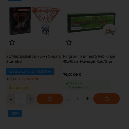
Ringspil i Træ med 5 Reb Ringe
XQMax Basketballkurv i Original
40x40 cm Havespil, Rød/Grøn
Størrelse
Laveste stykpris: 150,00 DKK
79,00 DKK
169,00
150,00 DKK
På lager
-
Afsendes
i dag
Ikke på lager
-
+
-
+
- 20%