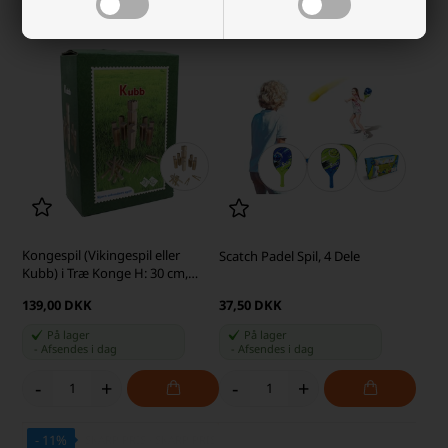
-
+
-
+
Kongespil (Vikingespil eller
Scatch Padel Spil, 4 Dele
Kubb) i Træ Konge H: 30 cm,
Familiespil
139,00 DKK
37,50 DKK
På lager
På lager
-
Afsendes
i dag
-
Afsendes
i dag
-
+
-
+
- 11%