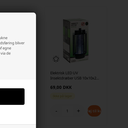
rukne
edsføring bliver
af egne
 via de
Foldbar Vanddunk
Elektrisk LED UV
r
Insektdræber USB 10x10x22
cm, Sort
K
69,00 DKK
es
i dag
Ikke på lager
+
-
+