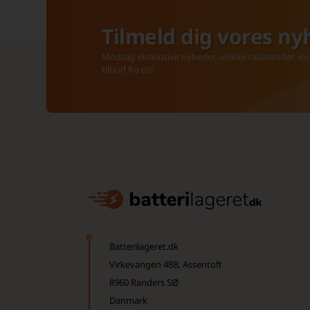
Tilmeld dig vores ny
Modtag eksklusive nyheder, unikke rabatkoder, insp
tilbud fra os!
Batterilageret.dk
Virkevangen 48B, Assentoft
8960 Randers SØ
Danmark