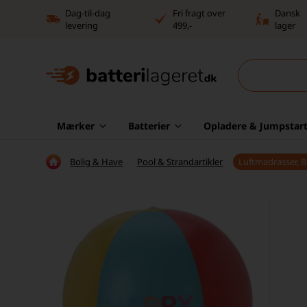
Dag-til-dag
Fri fragt over
Dansk
levering
499,-
lager
Mærker
Batterier
Opladere & Jumpstart
Bolig & Have
Pool & Strandartikler
Luftmadrasser, 