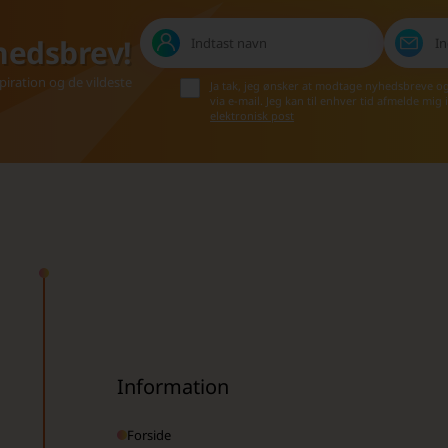
hedsbrev!
iration og de vildeste
Ja tak, jeg ønsker at modtage nyhedsbreve o
via e-mail. Jeg kan til enhver tid afmelde mig
elektronisk post
Information
Forside