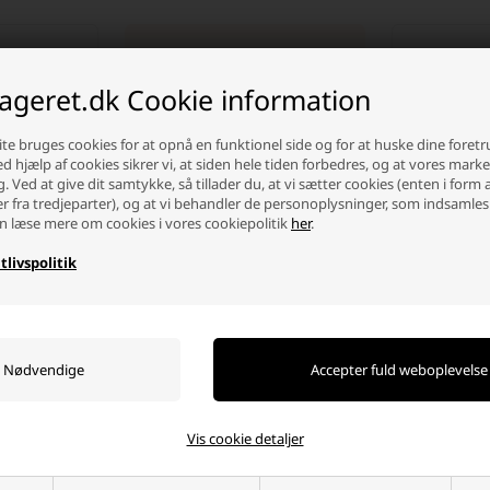
- 31%
SKARP PRIS · SKARP PRIS
lageret.dk Cookie information
te bruges cookies for at opnå en funktionel side og for at huske dine foret
Ved hjælp af cookies sikrer vi, at siden hele tiden forbedres, og at vores mark
g. Ved at give dit samtykke, så tillader du, at vi sætter cookies (enten i form 
er fra tredjeparter), og at vi behandler de personoplysninger, som indsamles
n læse mere om cookies i vores cookiepolitik
her
.
tlivspolitik
Redcliffs 
Pool Teleskopstang 279 cm
10 Liter, Kla
25,00 DK
109,00
75,00 DKK
Afsend
Afsendes
i dag
-
-
+
Vis cookie detaljer