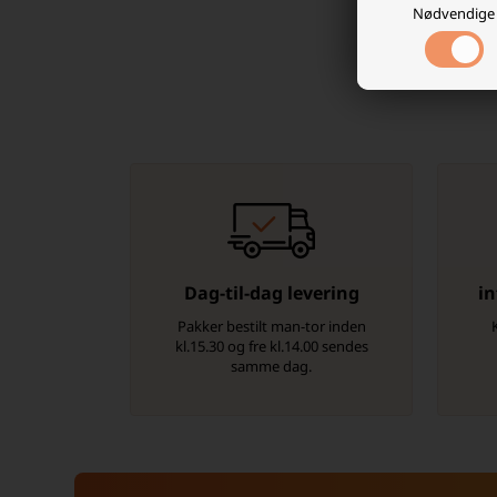
Nødvendige
Dag-til-dag levering
in
Pakker bestilt man-tor inden
kl.15.30 og fre kl.14.00 sendes
samme dag.