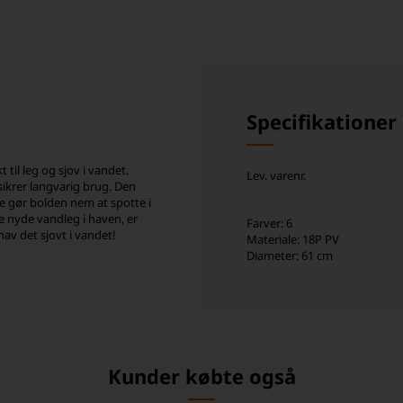
Specifikationer
til leg og sjov i vandet.
Lev. varenr.
sikrer langvarig brug. Den
re gør bolden nem at spotte i
e nyde vandleg i haven, er
Farver: 6
hav det sjovt i vandet!
Materiale: 18P PV
Diameter: 61 cm
Kunder købte også