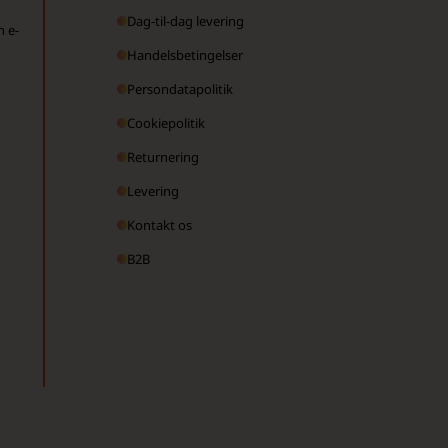
Dag-til-dag levering
n e-
Handelsbetingelser
Persondatapolitik
Cookiepolitik
Returnering
Levering
Kontakt os
B2B