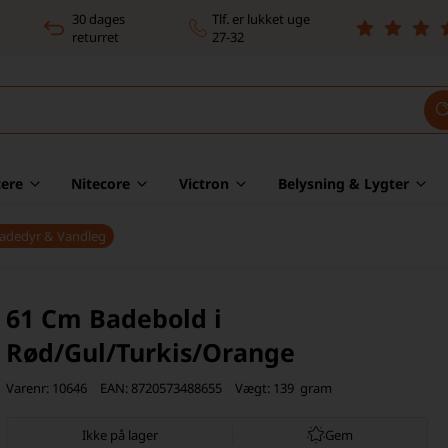
30 dages
Tlf. er lukket uge
returret
27-32
ere
Nitecore
Victron
Belysning & Lygter
Badedyr & Vandleg
61 Cm Badebold i
Rød/Gul/Turkis/Orange
Varenr:
10646
EAN:
8720573488655
Vægt:
139
gram
Gem
Ikke på lager