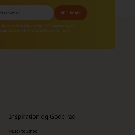
g skræddersyet markedsføring fra Batterilageret
 igen.
Læs mere i vores samtykkeerklæring for
Inspiration og Gode råd
Back to School