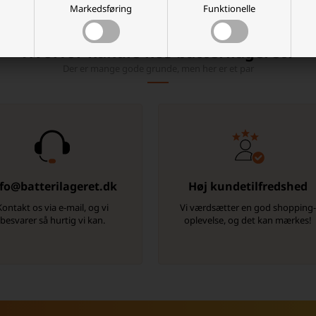
Markedsføring
Funktionelle
Hvorfor handle hos batterilageret?
Der er mange gode grunde, men her er et par
fo@batterilageret.dk
Høj kundetilfredshed
Kontakt os via e-mail, og vi
Vi værdsætter en god shopping
besvarer så hurtig vi kan.
oplevelse, og det kan mærkes!