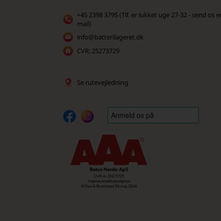
+45 2398 3795 (Tlf. er lukket uge 27-32 - send os e
mail)
info@batterilageret.dk
CVR: 25273729
Se rutevejledning