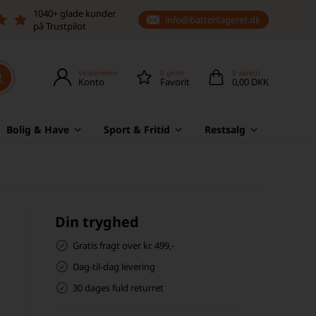
1040+ glade kunder
info@batterilageret.dk
på Trustpilot
Velkommen
0
gemt
0
vare(r)
Konto
Favorit
0,00 DKK
Bolig & Have
Sport & Fritid
Restsalg
Din tryghed
Gratis fragt over kr. 499,-
Dag-til-dag levering
30 dages fuld returret