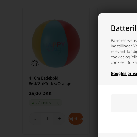
Batteri
På vores websi
indstillinger. 
relevant for di
cookies og/ell
cookies. Du ka
Googles priva
41 Cm Badebold i
41 Cm Badebold i
Rød/Gul/Turkis/Orange
Rød/Grå/Orange
25,00 DKK
25,00 DKK
Afsendes
i dag
Afsendes
i dag
-
+
-
+