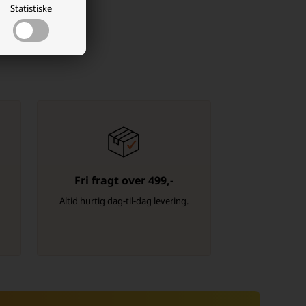
Statistiske
Fri fragt over 499,-
-
Altid hurtig dag-til-dag levering.