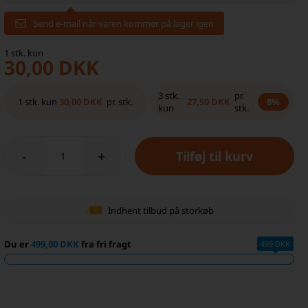
Send e-mail når varen kommer på lager igen
1
stk.
kun
30,00
DKK
3
stk.
pr.
30,00
DKK
27,50
DKK
1
stk.
kun
pr. stk.
8%
kun
stk.
-
+
Indhent tilbud på storkøb
Du er
499,00 DKK
fra fri fragt
499 DKK