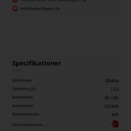
info@batterilageret.dk
Specifikationer
Batteritype
Alkaline
Spænding (V)
1,5 V
Batteriantal
40 + stk.
Batteriantal
Storkøb
Batteristørrelse
AAA
Find datablad her →