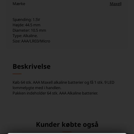
Mærke
Maxell
Spænding: 1.5V
Højde: 44.5 mm
Diameter: 10.5 mm
Type: Alkaline.
Size: AAA/LR03/Micro
Beskrivelse
Køb 64 stk. AAA Maxell alkaline batterier og få 1 stk. 9 LED
lommelygte med i handlen.
Pakken indeholder 64 stk. AAA Alkaline batterier.
Kunder købte også