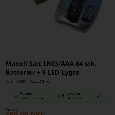
Maxell Sæt LR03/AAA 64 stk.
Batterier + 9 LED Lygte
Varenr:
10007
Vægt:
1,3
kg.
På lager
Levering:
-
afsendes
i dag
Dag-til-dag
1
pk.
kun
159,00
DKK