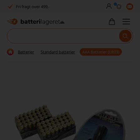
0
Fri fragt over 499,-
Dansk lager
30 dages returret
Tlf. er lukket uge 27-32
Batterier
Standard batterier
AAA Batterier (LR03)
1040+ glade kunder på Trustpilot
Dag-til-dag levering
Fri fragt over 499,-
Dansk lager
30 dages returret
Tlf. er lukket uge 27-32
1040+ glade kunder på Trustpilot