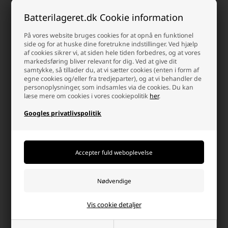
Batterilageret.dk Cookie information
På vores website bruges cookies for at opnå en funktionel
side og for at huske dine foretrukne indstillinger. Ved hjælp
af cookies sikrer vi, at siden hele tiden forbedres, og at vores
markedsføring bliver relevant for dig. Ved at give dit
samtykke, så tillader du, at vi sætter cookies (enten i form af
egne cookies og/eller fra tredjeparter), og at vi behandler de
personoplysninger, som indsamles via de cookies. Du kan
læse mere om cookies i vores cookiepolitik
her
.
Googles privatlivspolitik
Maxell LR06/AA 64 Batterier + 9
Maxell LR06/AA Alkaline
LED Lygte
Batterier, 32 stk. Pakning
159,00 DKK
79,00 DKK
Afsendes
i dag
Afsendes
i dag
-
+
-
+
Vis cookie detaljer
Hvorfor handle hos batterilageret?