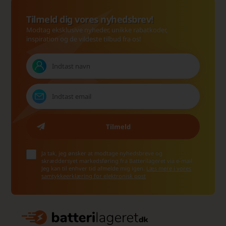
Tilmeld dig vores nyhedsbrev!
Modtag eksklusive nyheder, unikke rabatkoder,
inspiration og de vildeste tilbud fra os!
Ja tak, jeg ønsker at modtage nyhedsbreve og
skræddersyet markedsføring fra Batterilageret via e-mail.
Jeg kan til enhver tid afmelde mig igen.
Læs mere i vores
samtykkeerklæring for elektronisk post