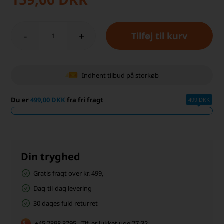
-
+
Indhent tilbud på storkøb
Du er
499,00 DKK
fra fri fragt
499 DKK
Din tryghed
Gratis fragt over kr. 499,-
Dag-til-dag levering
30 dages fuld returret
+45 2398 3795 - Tlf. er lukket uge 27-32