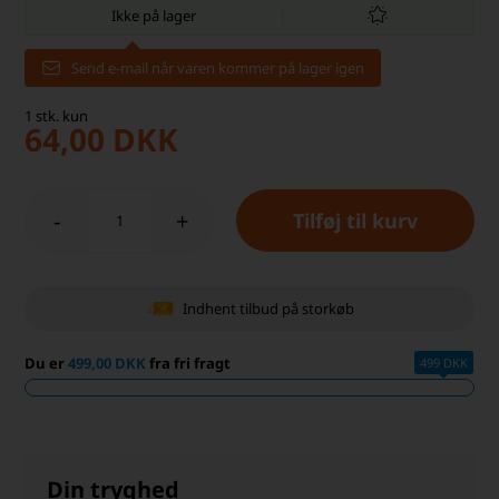
Ikke på lager
Send e-mail når varen kommer på lager igen
1
stk.
kun
64,00
DKK
-
+
Indhent tilbud på storkøb
Du er
499,00 DKK
fra fri fragt
499 DKK
Din tryghed