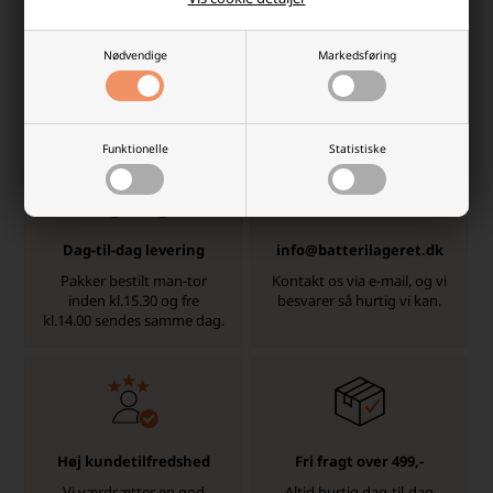
Nødvendige
Markedsføring
Hvorfor handle hos batterilageret?
Der er mange gode grunde, men her er et par
Funktionelle
Statistiske
Dag-til-dag levering
info@batterilageret.dk
Pakker bestilt man-tor
Kontakt os via e-mail, og vi
inden kl.15.30 og fre
besvarer så hurtig vi kan.
kl.14.00 sendes samme dag.
Høj kundetilfredshed
Fri fragt over 499,-
Vi værdsætter en god
Altid hurtig dag-til-dag