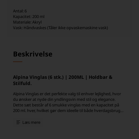
Antal: 6
Kapacitet: 200 ml
Materiale: Akryl
Vask: Håndvaskes (Tåler ikke opvaskemaskine vask)
Beskrivelse
Alpina Vinglas (6 stk.) | 200ML | Holdbar &
Stilfuld.
Alpina Vinglas er det perfekte valg til enhver lejlighed, hvor
du ønsker at nyde din yndlingsvin med stil og elegance.
Dette sæt består af 6 smukke vinglas med en kapacitet på
200 ml. hver, hvilket gør dem ideelle til både hverdagsbrug
og festlige begivenheder.
Læs mere
Disse vinglas er lavet af holdbart akryl materiale, der ikke kun
giver dem et stilfuldt udseende, men også gør dem
genanvendelige og lette at rengøre. Den klare konstruktion