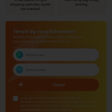
shopping-oplevelse, og det
levering.
kan mærkes!
Tilmeld dig vores nyhedsbrev!
Modtag eksklusive nyheder, unikke rabatkoder,
inspiration og de vildeste tilbud fra os!
Ja tak, jeg ønsker at modtage nyhedsbreve og
skræddersyet markedsføring fra Batterilageret via e-mail.
Jeg kan til enhver tid afmelde mig igen.
Læs mere i vores
samtykkeerklæring for elektronisk post