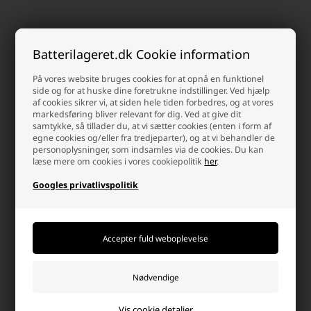
af glassene giver dig mulighed for at beundre vinfarven og
aromaen, mens du nyder din yndlingsdråbe.
Kunder købte også
Med Alpina Vinglas får du ikke kun et praktisk sæt vinglas,
Batterilageret.dk Cookie information
men også en elegant tilføjelse til din borddækning. Deres
klassiske design og holdbare konstruktion gør dem
På vores website bruges cookies for at opnå en funktionel
velegnede til både udendørs og indendørs brug, hvilket gør
side og for at huske dine foretrukne indstillinger. Ved hjælp
dem til det ideelle valg til enhver vinelsker.
af cookies sikrer vi, at siden hele tiden forbedres, og at vores
markedsføring bliver relevant for dig. Ved at give dit
Inviter dine venner og familie til en uforglemmelig
samtykke, så tillader du, at vi sætter cookies (enten i form af
vinoplevelse med Alpina Vinglas og lad dine smagsløg
egne cookies og/eller fra tredjeparter), og at vi behandler de
blive forkælet på en elegant måde!
personoplysninger, som indsamles via de cookies. Du kan
læse mere om cookies i vores cookiepolitik
her
.
Googles privatlivspolitik
Alpina Vandglas Genanvendelig
Alpina Champagneglas
6x400 ml
Genanvendelig 6x200ML
59,00 DKK
69,00 DKK
Afsendes
i dag
Afsendes
i dag
-
+
-
+
Vis cookie detaljer