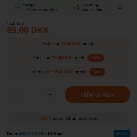
På lager
Levering:
-
afsendes
mandag
Dag-til-dag
1
stk.
kun
89,00
DKK
89,00
DKK
1
stk.
kun
pr. stk.
79,00
DKK
2
stk.
kun
pr. stk.
11%
59,00
DKK
10
stk.
kun
pr. stk.
34%
-
+
Indhent tilbud på storkøb
Du er
499,00 DKK
fra fri fragt
499 DKK