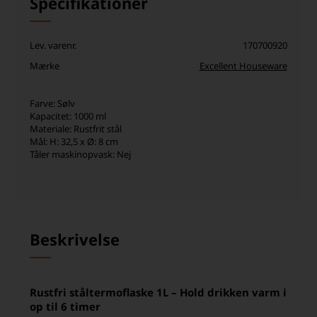
Specifikationer
Lev. varenr.
170700920
Mærke
Excellent Houseware
Farve: Sølv
Kapacitet: 1000 ml
​​​​​​​Materiale: Rustfrit stål
Mål: H: 32,5 x Ø: 8 cm
Tåler maskinopvask: Nej
Beskrivelse
Rustfri ståltermoflaske 1L – Hold drikken varm i
op til 6 timer