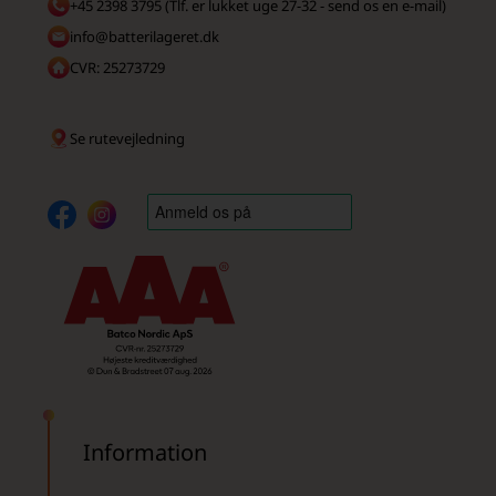
+45 2398 3795 (Tlf. er lukket uge 27-32 - send os en e-mail)
info@batterilageret.dk
CVR: 25273729
Se rutevejledning
Information