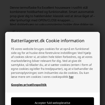
Denne termoflaske fra Excellent houseware i rustfrit stål
kombinerer holdbarhed og funktionalitet. Smart automatisk
prop giver dig to hældemåder: klassisk ved at skrue låget af –
eller lynhurtigt med OPEN/CLOSE-knappen.
Med dobbeltvæg og vakuumisolering holder dine drikke sig
varme i op til 6 timer.
Læs mere
Med en kapacitet på 1 liter og et praktisk design med låget i
et kopform er den perfekt til kaffe, te eller kolde drikke på
Batterilageret.dk Cookie information
farten. Flasken måler 32,5 cm i højden og vejer kun 540 g,
hvilket gør den nem at have med. Leveres i en kasse.
På vores website bruges cookies for at opnå en funktionel
side og for at huske dine foretrukne indstillinger. Ved hjælp
Bemærk: Flasken tåler ikke opvaskemaskine.
Kunder købte også
af cookies sikrer vi, at siden hele tiden forbedres, og at vores
markedsføring bliver relevant for dig. Ved at give dit
samtykke, så tillader du, at vi sætter cookies (enten i form af
egne cookies og/eller fra tredjeparter), og at vi behandler de
personoplysninger, som indsamles via de cookies. Du kan
læse mere om cookies i vores cookiepolitik
her
.
Googles privatlivspolitik