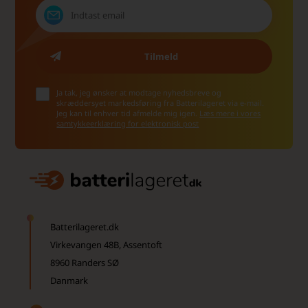
Ja tak, jeg ønsker at modtage nyhedsbreve og
skræddersyet markedsføring fra Batterilageret via e-mail.
Jeg kan til enhver tid afmelde mig igen.
Læs mere i vores
samtykkeerklæring for elektronisk post
Batterilageret.dk
Virkevangen 48B, Assentoft
8960 Randers SØ
Danmark