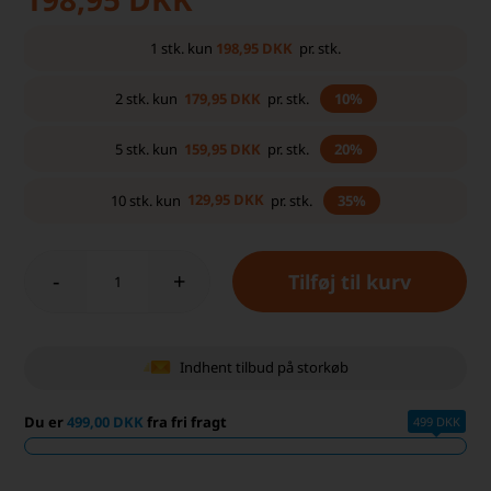
198,95
DKK
1
stk.
kun
pr. stk.
179,95
DKK
2
stk.
kun
pr. stk.
10%
159,95
DKK
5
stk.
kun
pr. stk.
20%
129,95
DKK
10
stk.
kun
pr. stk.
35%
-
+
Indhent tilbud på storkøb
Du er
499,00 DKK
fra fri fragt
499 DKK