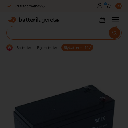
0
Fri fragt over 499,-
Dansk lager
30 dages returret
Tlf. er lukket uge 27-32
Batterier
Blybatterier
Blybatterier 12V
1040+ glade kunder på Trustpilot
Dag-til-dag levering
Fri fragt over 499,-
Dansk lager
30 dages returret
Tlf. er lukket uge 27-32
1040+ glade kunder på Trustpilot