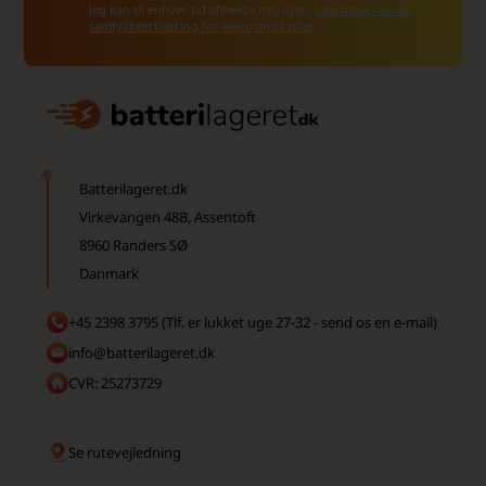
Jeg kan til enhver tid afmelde mig igen.
Læs mere i vores
samtykkeerklæring for elektronisk post
Batterilageret.dk
Virkevangen 48B, Assentoft
8960 Randers SØ
Danmark
+45 2398 3795 (Tlf. er lukket uge 27-32 - send os en e-mail)
info@batterilageret.dk
CVR: 25273729
Se rutevejledning