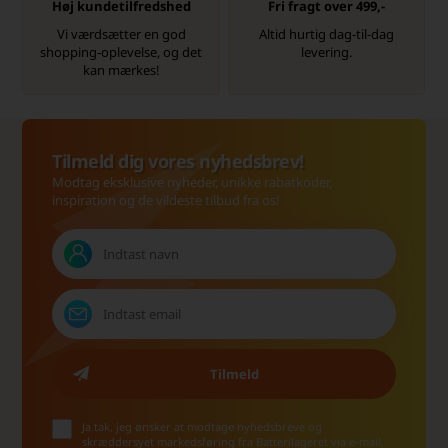
Høj kundetilfredshed
Fri fragt over 499,-
Vi værdsætter en god
Altid hurtig dag-til-dag
shopping-oplevelse, og det
levering.
kan mærkes!
Tilmeld dig vores nyhedsbrev!
Modtag eksklusive nyheder, unikke rabatkoder,
inspiration og de vildeste tilbud fra os!
Ja tak, jeg ønsker at modtage nyhedsbreve og
skræddersyet markedsføring fra Batterilageret via e-mail.