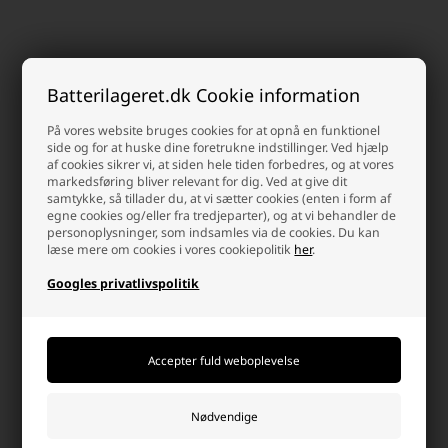
Kunder købte også
Batterilageret.dk Cookie information
På vores website bruges cookies for at opnå en funktionel
side og for at huske dine foretrukne indstillinger. Ved hjælp
af cookies sikrer vi, at siden hele tiden forbedres, og at vores
markedsføring bliver relevant for dig. Ved at give dit
samtykke, så tillader du, at vi sætter cookies (enten i form af
egne cookies og/eller fra tredjeparter), og at vi behandler de
personoplysninger, som indsamles via de cookies. Du kan
læse mere om cookies i vores cookiepolitik
her
.
Googles privatlivspolitik
Maxell LR06/AA Alkaline
Vision CP1223 Blybatteri 12V
Batterier, 32 stk. Pakning
2,3Ah
79,00 DKK
129,95 DKK
Afsendes
mandag
Afsendes
mandag