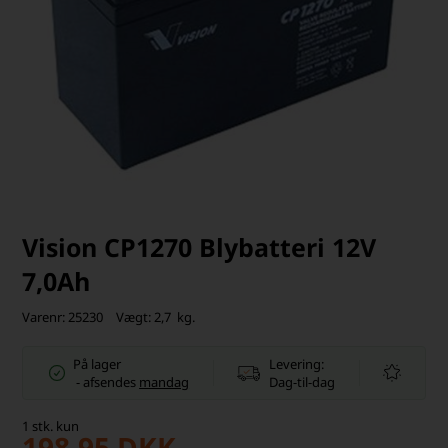
Vision CP1270 Blybatteri 12V
7,0Ah
Varenr:
25230
Vægt:
2,7
kg.
På lager
Levering:
-
afsendes
mandag
Dag-til-dag
1
stk.
kun
198,95
DKK