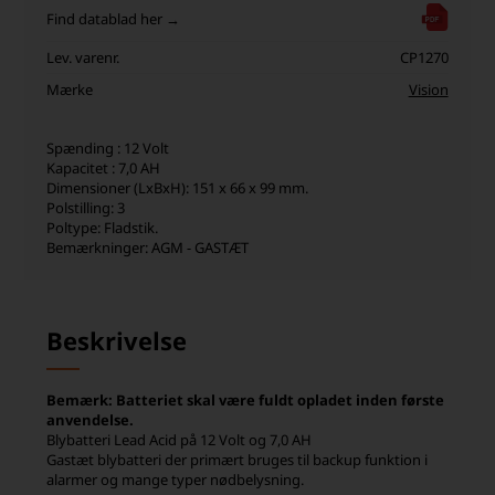
Find datablad her →
Lev. varenr.
CP1270
Mærke
Vision
Spænding : 12 Volt
Kapacitet : 7,0 AH
Dimensioner (LxBxH): 151 x 66 x 99 mm.
Polstilling: 3
Poltype: Fladstik.
Bemærkninger: AGM - GASTÆT
Beskrivelse
Bemærk: Batteriet skal være fuldt opladet inden første
anvendelse.
Blybatteri Lead Acid på 12 Volt og 7,0 AH
Gastæt blybatteri der primært bruges til backup funktion i
alarmer og mange typer nødbelysning.