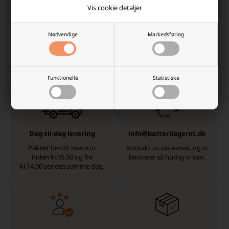
Vis cookie detaljer
-
+
-
+
Nødvendige
Markedsføring
Hvorfor handle hos batterilageret?
Der er mange gode grunde, men her er et par
Funktionelle
Statistiske
Dag-til-dag levering
info@batterilageret.dk
Pakker bestilt man-tor
Kontakt os via e-mail, og vi
inden kl.15.30 og fre
besvarer så hurtig vi kan.
kl.14.00 sendes samme dag.