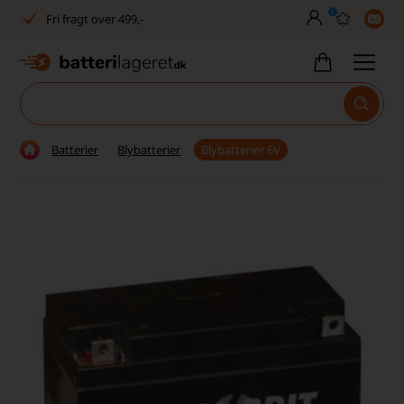
0
Fri fragt over 499,-
Dansk lager
30 dages returret
Tlf. er lukket uge 27-32
Batterier
Blybatterier
Blybatterier 6V
1040+ glade kunder på Trustpilot
Dag-til-dag levering
Fri fragt over 499,-
Dansk lager
30 dages returret
Tlf. er lukket uge 27-32
1040+ glade kunder på Trustpilot