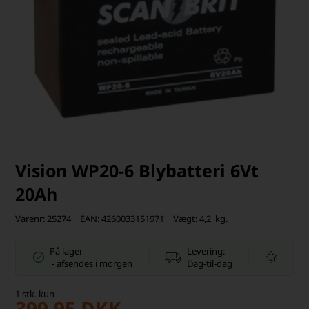
Vision WP20-6 Blybatteri 6Vt
20Ah
Varenr:
25274
EAN:
4260033151971
Vægt:
4,2
kg.
På lager
Levering:
-
afsendes
i morgen
Dag-til-dag
1
stk.
kun
399,95
DKK