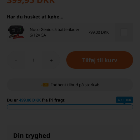
Har du husket at købe…
Noco Genius 5 batterilader
799,00 DKK
6/12V 5A
-
+
Indhent tilbud på storkøb
Du er
499,00 DKK
fra fri fragt
499 DKK
Din tryghed