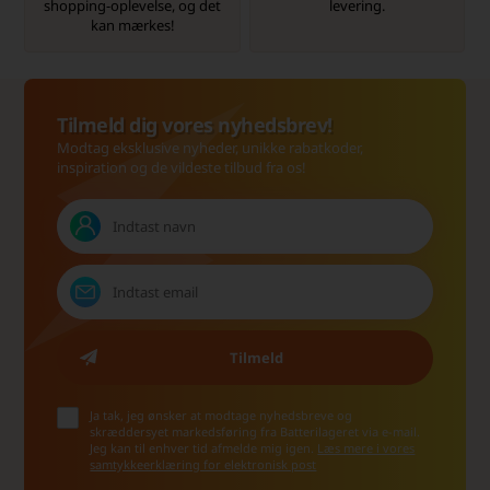
shopping-oplevelse, og det
levering.
kan mærkes!
Tilmeld dig vores nyhedsbrev!
Modtag eksklusive nyheder, unikke rabatkoder,
inspiration og de vildeste tilbud fra os!
Ja tak, jeg ønsker at modtage nyhedsbreve og
skræddersyet markedsføring fra Batterilageret via e-mail.
Jeg kan til enhver tid afmelde mig igen.
Læs mere i vores
samtykkeerklæring for elektronisk post