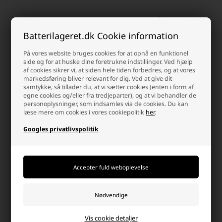
Kunder købte også
Batterilageret.dk Cookie information
På vores website bruges cookies for at opnå en funktionel
side og for at huske dine foretrukne indstillinger. Ved hjælp
af cookies sikrer vi, at siden hele tiden forbedres, og at vores
markedsføring bliver relevant for dig. Ved at give dit
samtykke, så tillader du, at vi sætter cookies (enten i form af
egne cookies og/eller fra tredjeparter), og at vi behandler de
personoplysninger, som indsamles via de cookies. Du kan
læse mere om cookies i vores cookiepolitik
her
.
Googles privatlivspolitik
Vision CP12120 Blybatteri 12V
Maxell LR06/AA Alkaline
12Ah
Batterier, 32 stk. Pakning
309,95 DKK
79,00 DKK
Afsendes
i morgen
Afsendes
i morgen
-
+
-
+
Vis cookie detaljer