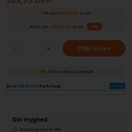
269,95
DKK
1
stk.
kun
pr. stk.
142,60
DKK
40
stk.
kun
pr. stk.
47%
-
+
Indhent tilbud på storkøb
Du er
499,00 DKK
fra fri fragt
499 DKK
Din tryghed
Gratis fragt over kr. 499,-