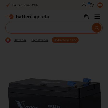
0
Fri fragt over 499,-
Dansk lager
30 dages returret
Tlf. er lukket uge 27-32
Batterier
Blybatterier
Blybatterier 12V
1040+ glade kunder på Trustpilot
Dag-til-dag levering
Fri fragt over 499,-
Dansk lager
30 dages returret
Tlf. er lukket uge 27-32
1040+ glade kunder på Trustpilot