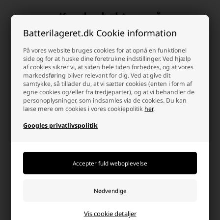
Kunder købte også
Batterilageret.dk Cookie information
På vores website bruges cookies for at opnå en funktionel
side og for at huske dine foretrukne indstillinger. Ved hjælp
af cookies sikrer vi, at siden hele tiden forbedres, og at vores
markedsføring bliver relevant for dig. Ved at give dit
samtykke, så tillader du, at vi sætter cookies (enten i form af
egne cookies og/eller fra tredjeparter), og at vi behandler de
personoplysninger, som indsamles via de cookies. Du kan
læse mere om cookies i vores cookiepolitik
her
.
Googles privatlivspolitik
Vision CP1223 Blybatteri 12V
Vision CP1229 Blybatteri 12V
2,3Ah
2,9Ah
129,95 DKK
149,95 DKK
Afsendes
i morgen
Afsendes
i morgen
-
+
-
+
Vis cookie detaljer