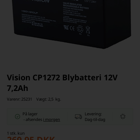
Vision CP1272 Blybatteri 12V
7,2Ah
Varenr:
25231
Vægt:
2,5
kg.
På lager
Levering:
-
afsendes
i morgen
Dag-til-dag
1
stk.
kun
269,95
DKK