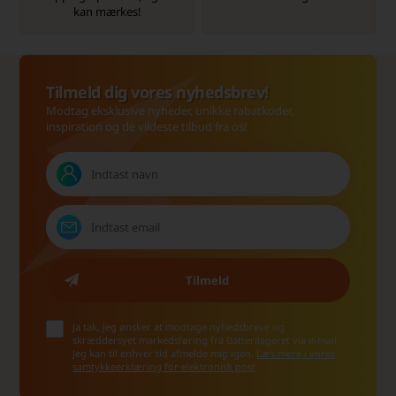
kan mærkes!
Tilmeld dig vores nyhedsbrev!
Modtag eksklusive nyheder, unikke rabatkoder,
inspiration og de vildeste tilbud fra os!
Ja tak, jeg ønsker at modtage nyhedsbreve og
skræddersyet markedsføring fra Batterilageret via e-mail.
Jeg kan til enhver tid afmelde mig igen.
Læs mere i vores
samtykkeerklæring for elektronisk post