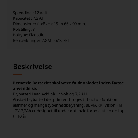
Spænding : 12 Volt
Kapacitet : 7,2 AH
Dimensioner (LxBxH): 151 x 66 x 99 mm.
Polstilling: 3
Poltype: Fladstik.
Bemærkninger: AGM - GASTÆT
Beskrivelse
Bemærk: Batteriet skal være fuldt opladet inden første
anvendelse.
Blybatteri Lead Acid på 12 Volt og 7,2 AH
Gastæt blybatteri der primært bruges til backup funktion i
alarmer og mange typer nødbelysning. BEMÆRK! Vision FM
12V-7,2Ah er designet til under optimale forhold at holde i op
til 10 år.