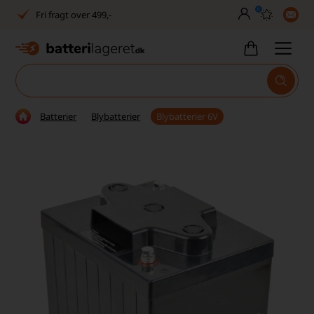
0
Fri fragt over 499,-
Dansk lager
30 dages returret
Tlf. er lukket uge 27-32
Batterier
Blybatterier
Blybatterier 6V
1040+ glade kunder på Trustpilot
Dag-til-dag levering
Fri fragt over 499,-
Dansk lager
30 dages returret
Tlf. er lukket uge 27-32
1040+ glade kunder på Trustpilot