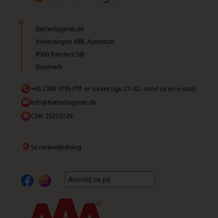
Batterilageret.dk
Virkevangen 48B, Assentoft
8960 Randers SØ
Danmark
+45 2398 3795 (Tlf. er lukket uge 27-32 - send os en e-mail)
info@batterilageret.dk
CVR: 25273729
Se rutevejledning