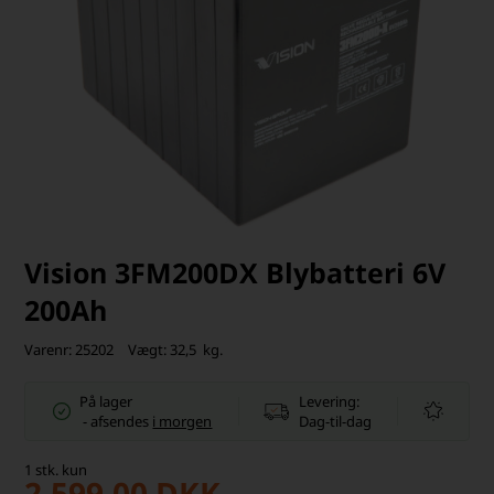
Vision 3FM200DX Blybatteri 6V
200Ah
Varenr:
25202
Vægt:
32,5
kg.
På lager
Levering:
-
afsendes
i morgen
Dag-til-dag
1
stk.
kun
2.599,00
DKK