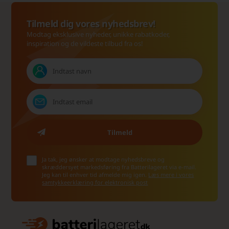
Tilmeld dig vores nyhedsbrev!
Modtag eksklusive nyheder, unikke rabatkoder,
inspiration og de vildeste tilbud fra os!
Ja tak, jeg ønsker at modtage nyhedsbreve og
skræddersyet markedsføring fra Batterilageret via e-mail.
Jeg kan til enhver tid afmelde mig igen.
Læs mere i vores
samtykkeerklæring for elektronisk post