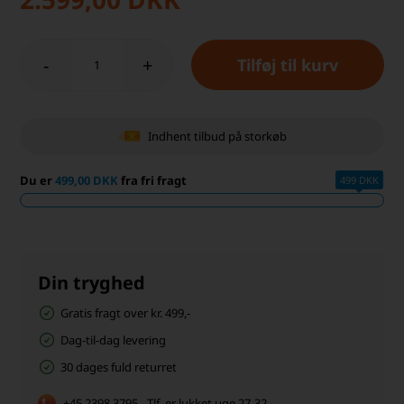
-
+
Indhent tilbud på storkøb
Du er
499,00 DKK
fra fri fragt
499 DKK
Din tryghed
Gratis fragt over kr. 499,-
Dag-til-dag levering
30 dages fuld returret
+45 2398 3795 - Tlf. er lukket uge 27-32