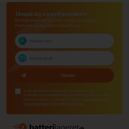
Tilmeld dig vores nyhedsbrev!
Modtag eksklusive nyheder, unikke rabatkoder,
inspiration og de vildeste tilbud fra os!
Ja tak, jeg ønsker at modtage nyhedsbreve og
skræddersyet markedsføring fra Batterilageret via e-mail.
Jeg kan til enhver tid afmelde mig igen.
Læs mere i vores
samtykkeerklæring for elektronisk post