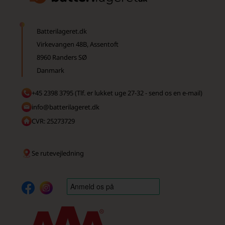
Batterilageret.dk
Virkevangen 48B, Assentoft
8960 Randers SØ
Danmark
+45 2398 3795 (Tlf. er lukket uge 27-32 - send os en e-mail)
info@batterilageret.dk
CVR: 25273729
Se rutevejledning