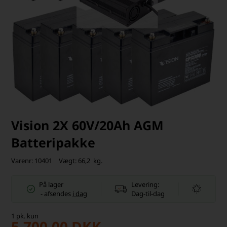
Vision 2X 60V/20Ah AGM
Batteripakke
Varenr:
10401
Vægt:
66,2
kg.
På lager
Levering:
-
afsendes
i dag
Dag-til-dag
1
pk.
kun
5.700,00
DKK