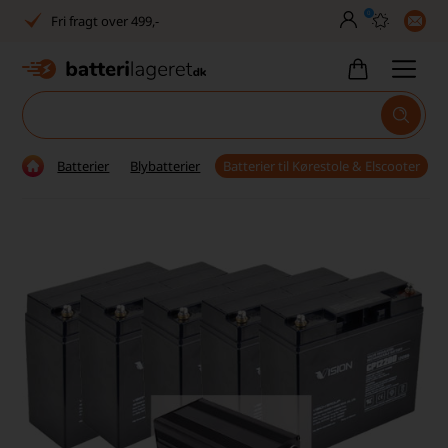
0
Fri fragt over 499,-
Dansk lager
30 dages returret
Tlf. er lukket uge 27-32
Batterier
Blybatterier
Batterier til Kørestole & Elscooter
1040+ glade kunder på Trustpilot
Dag-til-dag levering
Fri fragt over 499,-
Dansk lager
30 dages returret
Tlf. er lukket uge 27-32
1040+ glade kunder på Trustpilot