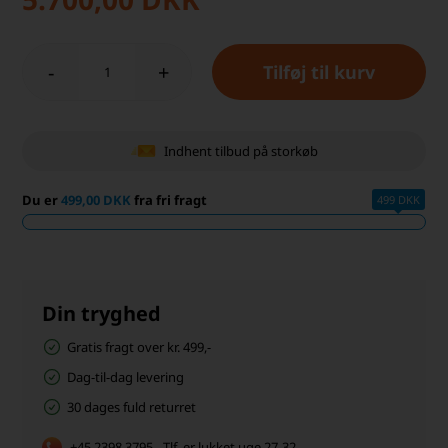
-
+
Indhent tilbud på storkøb
Du er
499,00 DKK
fra fri fragt
499 DKK
Din tryghed
Gratis fragt over kr. 499,-
Dag-til-dag levering
30 dages fuld returret
+45 2398 3795 - Tlf. er lukket uge 27-32