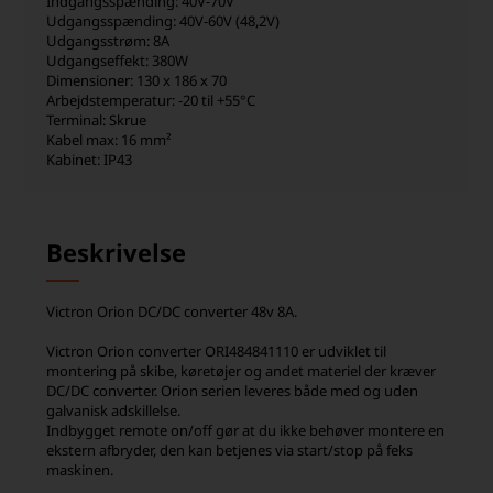
Indgangsspænding: 40V-70V
Udgangsspænding: 40V-60V (48,2V)
Udgangsstrøm: 8A
Udgangseffekt: 380W
Dimensioner: 130 x 186 x 70
Arbejdstemperatur: -20 til +55°C
Terminal: Skrue
Kabel max: 16 mm²
Kabinet: IP43
Beskrivelse
Victron Orion DC/DC converter 48v 8A.
Victron Orion converter ORI484841110 er udviklet til
montering på skibe, køretøjer og andet materiel der kræver
DC/DC converter. Orion serien leveres både med og uden
galvanisk adskillelse.
Indbygget remote on/off gør at du ikke behøver montere en
ekstern afbryder, den kan betjenes via start/stop på feks
maskinen.