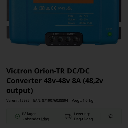
Victron Orion-TR DC/DC
Converter 48v-48v 8A (48,2v
output)
Varenr:
15985
EAN:
8719076038894
Vægt:
1,6
kg.
På lager
Levering:
-
afsendes
i dag
Dag-til-dag