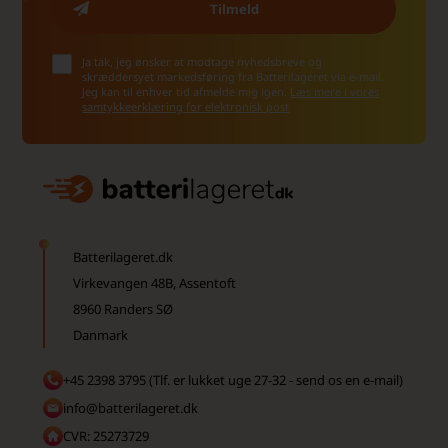
Ja tak, jeg ønsker at modtage nyhedsbreve og
skræddersyet markedsføring fra Batterilageret via e-mail.
Jeg kan til enhver tid afmelde mig igen.
Læs mere i vores
samtykkeerklæring for elektronisk post
Batterilageret.dk
Virkevangen 48B, Assentoft
8960 Randers SØ
Danmark
+45 2398 3795 (Tlf. er lukket uge 27-32 - send os en e-mail)
info@batterilageret.dk
CVR: 25273729