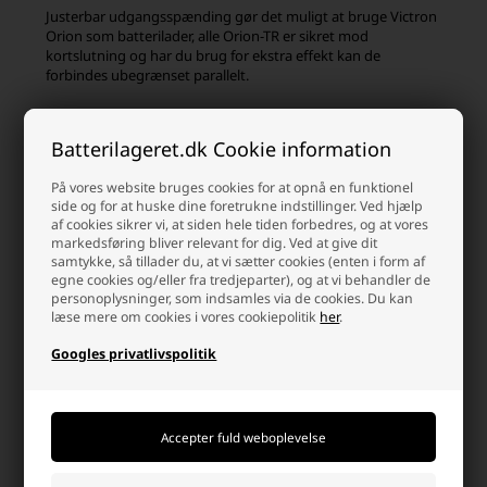
Justerbar udgangsspænding gør det muligt at bruge Victron
Orion som batterilader, alle Orion-TR er sikret mod
kortslutning og har du brug for ekstra effekt kan de
forbindes ubegrænset parallelt.
Batterilageret.dk Cookie information
Kunder købte også
På vores website bruges cookies for at opnå en funktionel
side og for at huske dine foretrukne indstillinger. Ved hjælp
af cookies sikrer vi, at siden hele tiden forbedres, og at vores
markedsføring bliver relevant for dig. Ved at give dit
samtykke, så tillader du, at vi sætter cookies (enten i form af
egne cookies og/eller fra tredjeparter), og at vi behandler de
personoplysninger, som indsamles via de cookies. Du kan
læse mere om cookies i vores cookiepolitik
her
.
Googles privatlivspolitik
Victron MIDI-Fuse 30A/58V-M6
Victron Energy Fuse Holder til