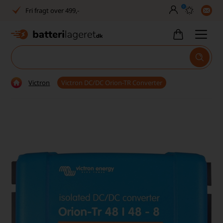
0
Fri fragt over 499,-
Dansk lager
30 dages returret
Tlf. er lukket uge 27-32
Victron
Victron DC/DC Orion-TR Converter
1040+ glade kunder på Trustpilot
Dag-til-dag levering
Fri fragt over 499,-
Dansk lager
30 dages returret
Tlf. er lukket uge 27-32
1040+ glade kunder på Trustpilot