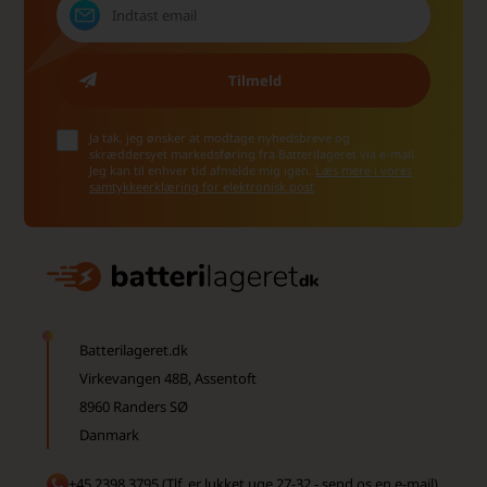
Ja tak, jeg ønsker at modtage nyhedsbreve og
skræddersyet markedsføring fra Batterilageret via e-mail.
Jeg kan til enhver tid afmelde mig igen.
Læs mere i vores
samtykkeerklæring for elektronisk post
Batterilageret.dk
Virkevangen 48B, Assentoft
8960 Randers SØ
Danmark
+45 2398 3795 (Tlf. er lukket uge 27-32 - send os en e-mail)