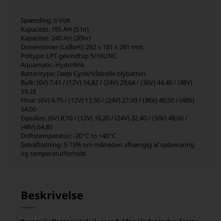
Spænding: 6 Volt
Kapacitet: 195 AH (5 hr)
Kapacitet: 240 AH (20hr)
Dimensioner (LxBxH): 262 x 181 x 281 mm.
Poltype: LPT gevindtap 5/16UNC
Aquamatic: Hydrolink
Batteritype: Deep Cycle/Vådcelle blybatteri
Bulk: (6V) 7,41 / (12V) 14,82 / (24V) 29,64 / (36V) 44,46 / (48V)
59,28
Float: (6V) 6,75 / (12V) 13,50 / (24V) 27,00 / (36V) 40,50 / (48V)
54,00
Equalize: (6V) 8,10 / (12V) 16,20 / (24V) 32,40 / (36V) 48,60 /
(48V) 64,80
Driftstemperatur: -20°C to +45°C
Selvafladning: 5-15% om måneden afhængig af opbevaring
og temperaturforhold.
Beskrivelse