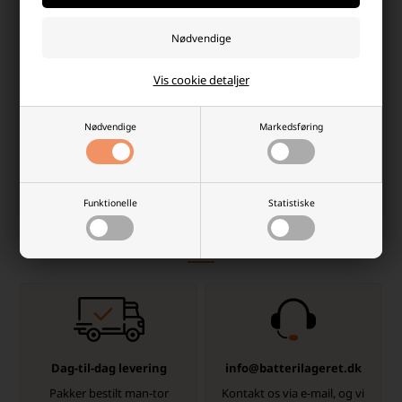
Maxell LR03/AAA Alkaline
Maxell LR06/AA Alkaline
Batterier 1,5 V, 32 stk
Batterier, 32 stk. Pakning
Vis cookie detaljer
79,00 DKK
79,00 DKK
Afsendes
mandag
Afsendes
mandag
Nødvendige
Markedsføring
-
+
-
+
Funktionelle
Statistiske
Hvorfor handle hos batterilageret?
Der er mange gode grunde, men her er et par
Dag-til-dag levering
info@batterilageret.dk
Pakker bestilt man-tor
Kontakt os via e-mail, og vi