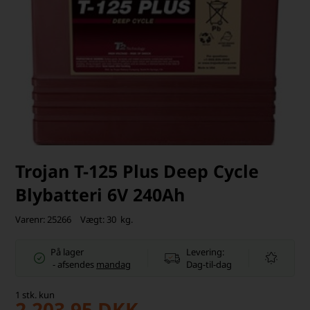
Trojan T-125 Plus Deep Cycle
Blybatteri 6V 240Ah
Varenr:
25266
Vægt:
30
kg.
På lager
Levering:
-
afsendes
mandag
Dag-til-dag
1
stk.
kun
2.203,95
DKK