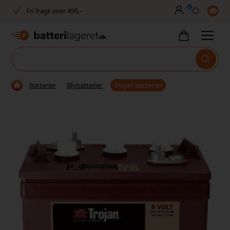
0
Fri fragt over 499,-
Dansk lager
30 dages returret
Tlf. er lukket uge 27-32
Batterier
Blybatterier
Trojan batterier
1040+ glade kunder på Trustpilot
Dag-til-dag levering
Fri fragt over 499,-
Dansk lager
30 dages returret
Tlf. er lukket uge 27-32
1040+ glade kunder på Trustpilot