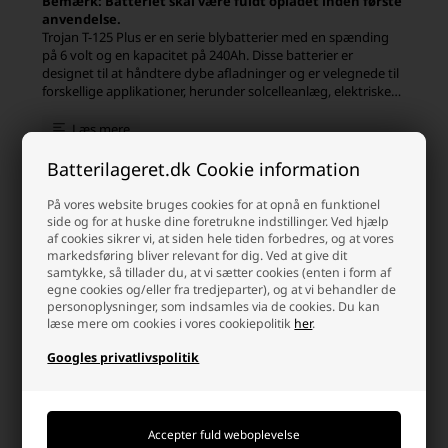
Bemærk: Batteriet skal være fuldt opladet inden første
anvendelse.
Trojan T-125 Plus er en serie blybatterier med en spænding
på 6 volt og en kapacitet på 240Ah. Disse batterier er
designet til at håndtere dybe afladninger og er velegnede til
forskellige applikationer, herunder solcelleanlæg, elektriske
køretøjer og marineapplikationer.
Læs mere
Trojan T-125 Plus-batterierne er kendt for deres høje
ydeevne, lange levetid og pålidelighed. De er konstrueret
Batterilageret.dk Cookie information
med avancerede teknologier og materialer, der øger deres
modstandsdygtighed over for stød og vibrationer og
På vores website bruges cookies for at opnå en funktionel
minimerer risikoen for elektrolytleckage.
side og for at huske dine foretrukne indstillinger. Ved hjælp
Kunder købte også
af cookies sikrer vi, at siden hele tiden forbedres, og at vores
Disse batterier er også nemme at vedligeholde, da de har en
markedsføring bliver relevant for dig. Ved at give dit
høj grad af selvudladning og kræver minimalt med
samtykke, så tillader du, at vi sætter cookies (enten i form af
vedligeholdelse. Med korrekt vedligeholdelse kan disse
egne cookies og/eller fra tredjeparter), og at vi behandler de
personoplysninger, som indsamles via de cookies. Du kan
batterier holde i mange år og levere stabil og pålidelig
læse mere om cookies i vores cookiepolitik
her
.
strømforsyning til dine applikationer.
Googles privatlivspolitik