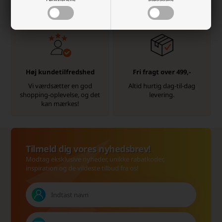
kl.14.00 sendes samme dag.
Høj kundetilfredshed
Fri fragt over 499,-
Vi værdsætter en god
Altid hurtig dag-til-dag
shopping-oplevelse, og det
levering.
kan mærkes!
Tilmeld dig vores nyhedsbrev!
Modtag eksklusive nyheder, unikke rabatkoder,
inspiration og de vildeste tilbud fra os!