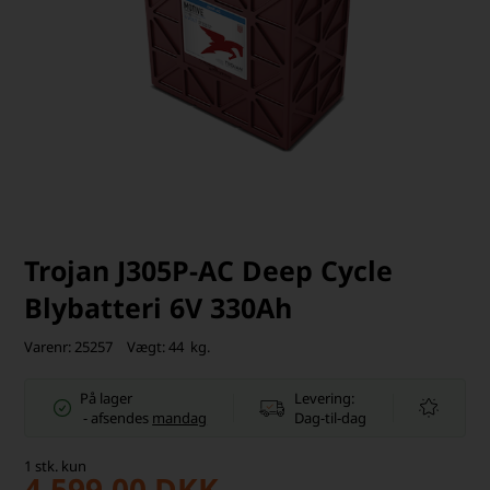
Trojan J305P-AC Deep Cycle
Blybatteri 6V 330Ah
Varenr:
25257
Vægt:
44
kg.
På lager
Levering:
-
afsendes
mandag
Dag-til-dag
1
stk.
kun
4.599,00
DKK