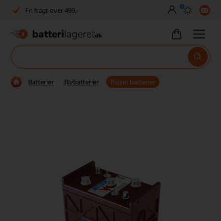
0
Fri fragt over 499,-
Dansk lager
30 dages returret
Tlf. er lukket uge 27-32
Batterier
Blybatterier
Trojan batterier
1040+ glade kunder på Trustpilot
Dag-til-dag levering
Fri fragt over 499,-
Dansk lager
30 dages returret
Tlf. er lukket uge 27-32
1040+ glade kunder på Trustpilot