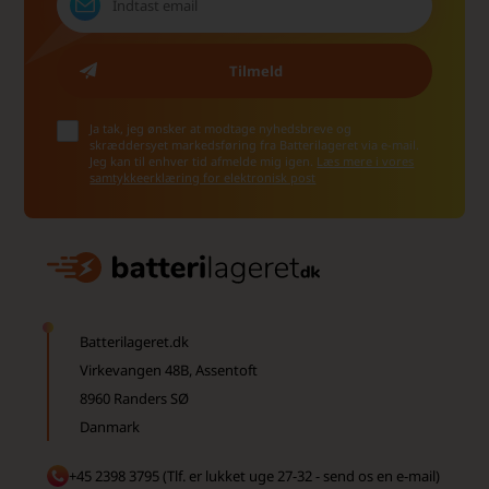
Ja tak, jeg ønsker at modtage nyhedsbreve og
skræddersyet markedsføring fra Batterilageret via e-mail.
Jeg kan til enhver tid afmelde mig igen.
Læs mere i vores
samtykkeerklæring for elektronisk post
Batterilageret.dk
Virkevangen 48B, Assentoft
8960 Randers SØ
Danmark
+45 2398 3795 (Tlf. er lukket uge 27-32 - send os en e-mail)