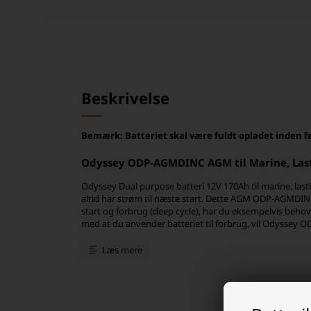
Beskrivelse
Bemærk: Batteriet skal være fuldt opladet inden f
Odyssey ODP-AGMDINC AGM til Marine, Last
Odyssey Dual purpose batteri 12V 170Ah til marine, lastbi
altid har strøm til næste start. Dette AGM ODP-AGMDINB
start og forbrug (deep cycle), har du eksempelvis behov 
med at du anvender batteriet til forbrug, vil Odyssey
valg af batteri.
Læs mere
Større entreprenørmaskiner og materiel der anvender 2
der kobles og dette vil ODP-AGMDINB også kunne bruges
Meget lav selvafladning gør at batteriet kan stå stille i 
funktionsdygtigt uden opladning, inden næste start af k