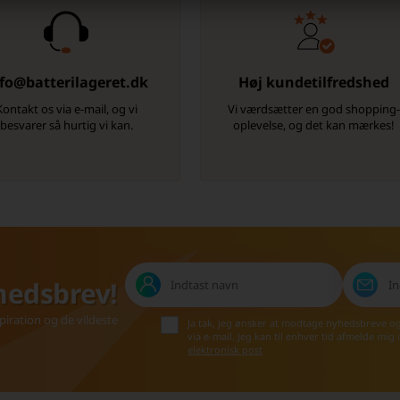
fo@batterilageret.dk
Høj kundetilfredshed
Kontakt os via e-mail, og vi
Vi værdsætter en god shopping
besvarer så hurtig vi kan.
oplevelse, og det kan mærkes!
hedsbrev!
iration og de vildeste
Ja tak, jeg ønsker at modtage nyhedsbreve o
via e-mail. Jeg kan til enhver tid afmelde mig
elektronisk post