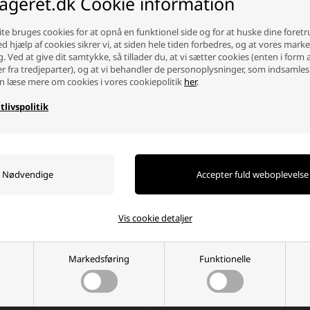
lageret.dk Cookie information
HCA: 1747A
 muligheder for anvendelse,
MCA: 1549A
 forbrug, eller du blot skal
te bruges cookies for at opnå en funktionel side og for at huske dine foret
20 timers nominel kapacitet 
Ved hjælp af cookies sikrer vi, at siden hele tiden forbedres, og at vores mark
10 timers nominel kapacitet 
g. Ved at give dit samtykke, så tillader du, at vi sætter cookies (enten i form 
Terminal: SAE
er fra tredjeparter), og at vi behandler de personoplysninger, som indsamles
Dimensioner: 518 x 223 x 21
n læse mere om cookies i vores cookiepolitik
her
.
Driftstemperaturområde: -40
Optimal opbevaringstempera
tlivspolitik
Opladerspænding ved 20°C: 14
Selvafladning pr. måned ved 
Selvafladning pr. måned ved 
80 % dybde af afladningscykl
Vis cookie detaljer
Hvorfor handle hos batterilageret?
Der er mange gode grunde, men her er et par
Markedsføring
Funktionelle