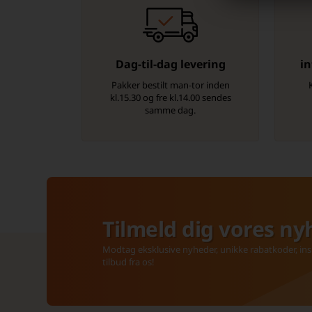
Dag-til-dag levering
in
Pakker bestilt man-tor inden
kl.15.30 og fre kl.14.00 sendes
samme dag.
Tilmeld dig vores ny
Modtag eksklusive nyheder, unikke rabatkoder, insp
tilbud fra os!