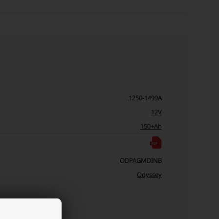
1250-1499A
12V
150+Ah
ODPAGMDINB
Odyssey