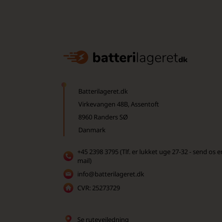
Batterilageret.dk
Virkevangen 48B, Assentoft
8960 Randers SØ
Danmark
+45 2398 3795 (Tlf. er lukket uge 27-32 - send os e
mail)
info@batterilageret.dk
CVR: 25273729
Se rutevejledning