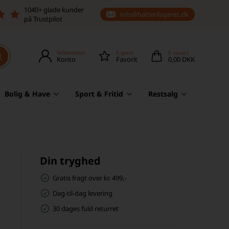
1040+ glade kunder
info@batterilageret.dk
på Trustpilot
Velkommen
0
gemt
0
vare(r)
Konto
Favorit
0,00 DKK
Bolig & Have
Sport & Fritid
Restsalg
Din tryghed
Gratis fragt over kr. 499,-
Dag-til-dag levering
30 dages fuld returret