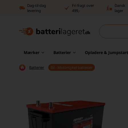
Dag-til-dag
Fri fragt over
Dansk
levering
499,-
lager
Mærker
Batterier
Opladere & Jumpstart
Batterier
Bil - Motorcykel batterier