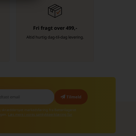
Fri fragt over 499,-
-
Altid hurtig dag-til-dag levering.
g skræddersyet markedsføring fra Batterilageret
 igen.
Læs mere i vores samtykkeerklæring for