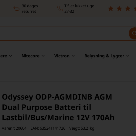
30 dages
Tlf. er lukket uge
returret
27-32
ere
Nitecore
Victron
Belysning & Lygter
Odyssey ODP-AGMDINB AGM
Dual Purpose Batteri til
Lastbil/Bus/Marine 12V 170Ah
Varenr:
20604
EAN:
635241141726
Vægt:
53,2
kg.