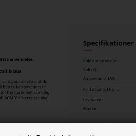
Specifikationer
ørste anvendelse.
Koldstartstrøm: (A)
Volt (V):
bil & Bus
Amperetimer (Ah):
ler og busser, sikrer at du
 batteri kan anvendes til
Find datablad her →
for høj starteffekt samtidig
 ODP-AGMDINB være et oplagt
Lev. varenr.
Mærke
4V setup, kræver 2 batterier
 til med stor fordel.
Spænding: 12V
lang tid og stadig være
(PHCA): 2400A
øretøjet, en starteffekt på
Koldstartstrøm (CCA): 1300A