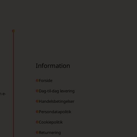
Information
Forside
Dag-til-dag levering
n e-
Handelsbetingelser
Persondatapolitik
Cookiepolitik
Returnering