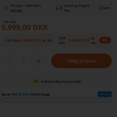
På lager
-
afsendes
i
Levering:
Dag-til-
Gem
morgen
dag
1
stk.
kun
5.999,00
DKK
2
stk.
pr.
5.999,00
DKK
5.499,00
DKK
1
stk.
kun
pr. stk.
8%
kun
stk.
-
+
Indhent tilbud på storkøb
Du er
499,00 DKK
fra fri fragt
499 DKK