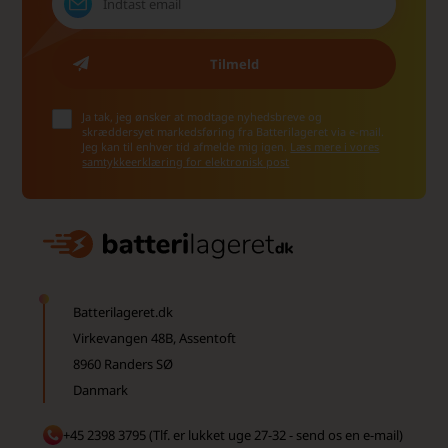
Ja tak, jeg ønsker at modtage nyhedsbreve og
skræddersyet markedsføring fra Batterilageret via e-mail.
Jeg kan til enhver tid afmelde mig igen.
Læs mere i vores
samtykkeerklæring for elektronisk post
Batterilageret.dk
Virkevangen 48B, Assentoft
8960 Randers SØ
Danmark
+45 2398 3795 (Tlf. er lukket uge 27-32 - send os en e-mail)