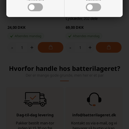
Kabelopruller til LED lyskæder
Sæt med Beslag til Opsætning af
Lyskæder, 202 dele
24,00 DKK
69,00 DKK
Afsendes
mandag
Afsendes
mandag
-
+
-
+
Hvorfor handle hos batterilageret?
Der er mange gode grunde, men her er et par
Dag-til-dag levering
info@batterilageret.dk
Pakker bestilt man-tor
Kontakt os via e-mail, og vi
inden kl.15.30 og fre
besvarer så hurtig vi kan.