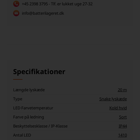
+45 2398 3795 - Tlf. er lukket uge 27-32
info@batterilageret.dk
Specifikationer
Længde lyskæde
20 m
Type
Snake lyskæde
LED Farvetemperatur
Kold hvid
Farve på ledning
Sort
Beskyttelsesklasse / IP-Klasse
IP44
Antal LED
1410