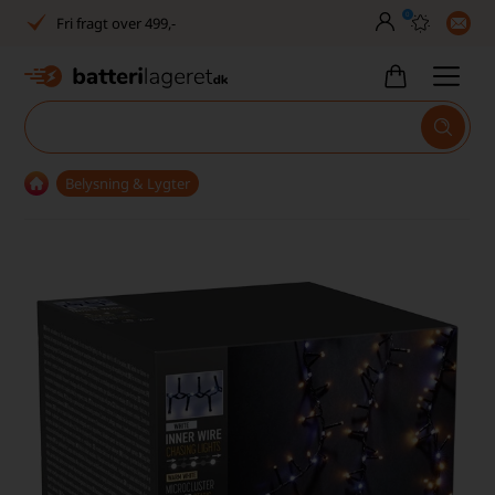
0
Fri fragt over 499,-
Dansk lager
30 dages returret
Tlf. er lukket uge 27-32
Belysning & Lygter
1040+ glade kunder på Trustpilot
Dag-til-dag levering
Fri fragt over 499,-
Dansk lager
30 dages returret
Tlf. er lukket uge 27-32
1040+ glade kunder på Trustpilot