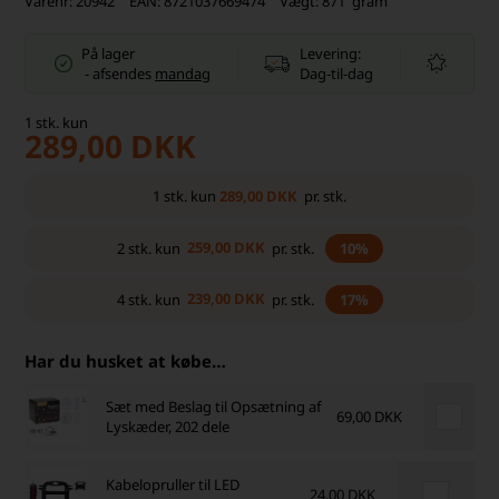
Varenr:
20942
EAN:
8721037669474
Vægt:
871
gram
På lager
Levering:
-
afsendes
mandag
Dag-til-dag
1
stk.
kun
289,00
DKK
289,00
DKK
1
stk.
kun
pr. stk.
259,00
DKK
2
stk.
kun
pr. stk.
10%
239,00
DKK
4
stk.
kun
pr. stk.
17%
Har du husket at købe…
Sæt med Beslag til Opsætning af
69,00 DKK
Lyskæder, 202 dele
Kabelopruller til LED
24,00 DKK