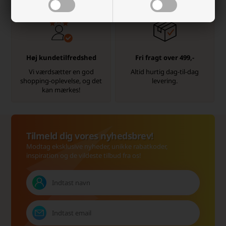
Høj kundetilfredshed
Fri fragt over 499,-
Vi værdsætter en god
Altid hurtig dag-til-dag
shopping-oplevelse, og det
levering.
kan mærkes!
Tilmeld dig vores nyhedsbrev!
Modtag eksklusive nyheder, unikke rabatkoder,
inspiration og de vildeste tilbud fra os!