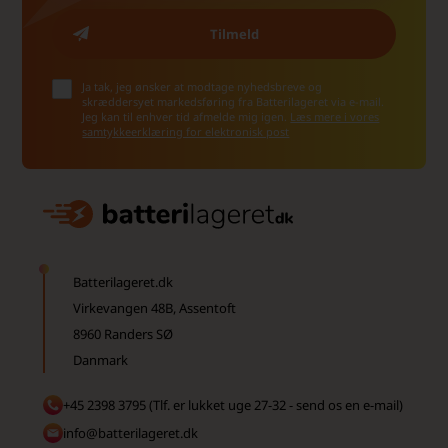
Ja tak, jeg ønsker at modtage nyhedsbreve og
skræddersyet markedsføring fra Batterilageret via e-mail.
Jeg kan til enhver tid afmelde mig igen.
Læs mere i vores
samtykkeerklæring for elektronisk post
Batterilageret.dk
Virkevangen 48B, Assentoft
8960 Randers SØ
Danmark
+45 2398 3795 (Tlf. er lukket uge 27-32 - send os en e-mail)
info@batterilageret.dk