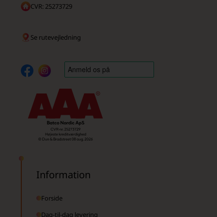
CVR: 25273729
Se rutevejledning
Information
Forside
Dag-til-dag levering