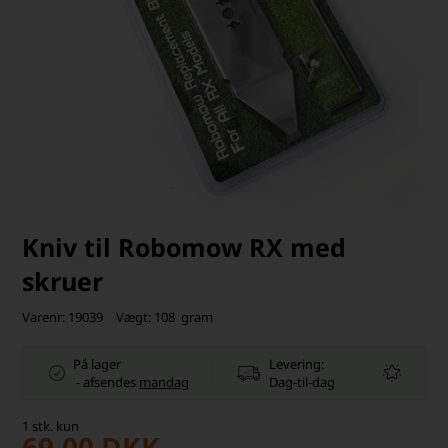
Kniv til Robomow RX med
skruer
Varenr:
19039
Vægt:
108
gram
På lager
Levering:
-
afsendes
mandag
Dag-til-dag
1
stk.
kun
69,00
DKK