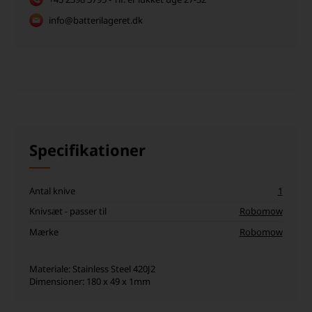
info@batterilageret.dk
Specifikationer
Antal knive
1
Knivsæt - passer til
Robomow
Mærke
Robomow
Materiale: Stainless Steel 420J2
Dimensioner: 180 x 49 x 1mm