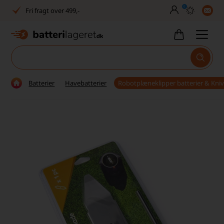
0
Fri fragt over 499,-
Dansk lager
30 dages returret
Tlf. er lukket uge 27-32
Batterier
Havebatterier
Robotplæneklipper batterier & Kni
1040+ glade kunder på Trustpilot
Dag-til-dag levering
Fri fragt over 499,-
Dansk lager
30 dages returret
Tlf. er lukket uge 27-32
1040+ glade kunder på Trustpilot