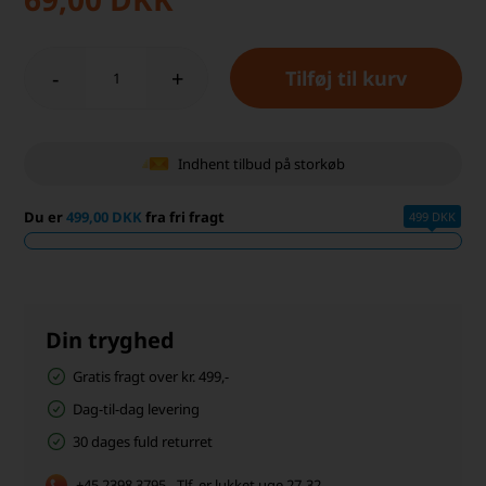
-
+
Indhent tilbud på storkøb
Du er
499,00 DKK
fra fri fragt
499 DKK
Din tryghed
Gratis fragt over kr. 499,-
Dag-til-dag levering
30 dages fuld returret
+45 2398 3795 - Tlf. er lukket uge 27-32