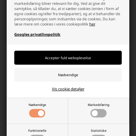
markedsføring bliver relevant for dig. Ved at give dit
Tekmee 1m Lightning kabel
Gardena Robotic batteri
samtykke, så tillader du, at vi sætter cookies (enten i form af
2500mAh (kompatibelt)
egne cookies og/eller fra tredjeparter), og at vi behandler de
personoplysninger, som indsamles via de cookies. Du kan
49,95 DKK
299,00 DKK
læse mere om cookies i vores cookiepolitik
her
.
Afsendes
mandag
Afsendes
mandag
Googles privatlivspolitik
-
+
-
+
Hvorfor handle hos batterilageret?
Der er mange gode grunde, men her er et par
Vis cookie detaljer
Nødvendige
Markedsføring
Dag-til-dag levering
info@batterilageret.dk
Pakker bestilt man-tor
Kontakt os via e-mail, og vi
inden kl.15.30 og fre
besvarer så hurtig vi kan.
Funktionelle
Statistiske
kl.14.00 sendes samme dag.