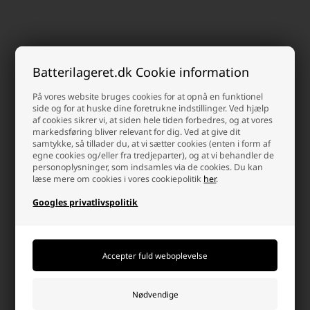
Batterilageret.dk Cookie information
Kunder købte også
På vores website bruges cookies for at opnå en funktionel
side og for at huske dine foretrukne indstillinger. Ved hjælp
af cookies sikrer vi, at siden hele tiden forbedres, og at vores
markedsføring bliver relevant for dig. Ved at give dit
samtykke, så tillader du, at vi sætter cookies (enten i form af
egne cookies og/eller fra tredjeparter), og at vi behandler de
personoplysninger, som indsamles via de cookies. Du kan
læse mere om cookies i vores cookiepolitik
her
.
Googles privatlivspolitik
Dørforhæng L: 200 x B: 90 cm,
Party LED Lyskæde 80 LED
Bambus
Multifarvet, 16 meter
129,00 DKK
99,00 DKK