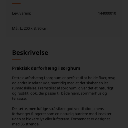
Lev. varenr.
144000010
Mål: L: 200 x B: 90 cm
Beskrivelse
Praktisk dørforhæng i sorghum
Dette dørforhæng i sorghum er perfekt til at holde fluer, myg
og andre insekter ude, samtidig med at det skaber en let
rumadskillelse. Fremstillet af sorghum, giver det et naturligt
og rustikt look, der passer til både hjem, sommerhus og
terrasse.
De tætte, men luftige strå sikrer god ventilation, mens
forhænget fungerer som en naturlig barriere mod insekter
uden at blokere lys eller luftstrøm. Forhænget er designet
med 36 strenge.