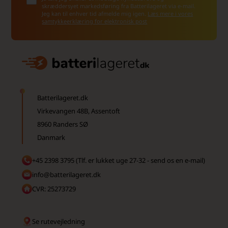
skræddersyet markedsføring fra Batterilageret via e-mail.
Jeg kan til enhver tid afmelde mig igen.
Læs mere i vores
samtykkeerklæring for elektronisk post
Batterilageret.dk
Virkevangen 48B, Assentoft
8960 Randers SØ
Danmark
+45 2398 3795 (Tlf. er lukket uge 27-32 - send os en e-mail)
info@batterilageret.dk
CVR: 25273729
Se rutevejledning