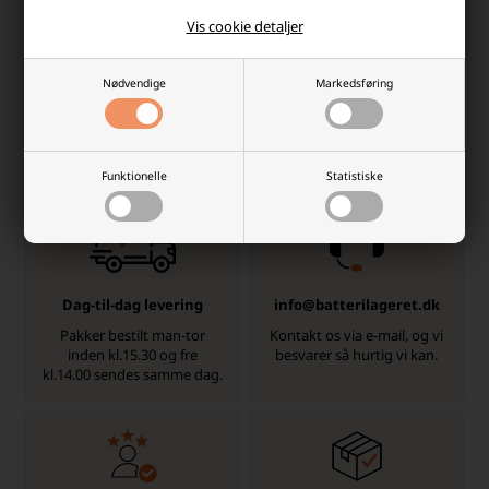
Ikke på lager
Afsendes
i dag
Vis cookie detaljer
-
+
-
+
Nødvendige
Markedsføring
Hvorfor handle hos batterilageret?
Der er mange gode grunde, men her er et par
Funktionelle
Statistiske
Dag-til-dag levering
info@batterilageret.dk
Pakker bestilt man-tor
Kontakt os via e-mail, og vi
inden kl.15.30 og fre
besvarer så hurtig vi kan.
kl.14.00 sendes samme dag.