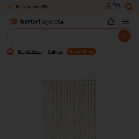
0
Fri fragt over 499,-
Dansk lager
30 dages returret
Tlf. er lukket uge 27-32
Bolig & Have
Boligen
Husholdning
1040+ glade kunder på Trustpilot
Dag-til-dag levering
Fri fragt over 499,-
Dansk lager
30 dages returret
Tlf. er lukket uge 27-32
1040+ glade kunder på Trustpilot