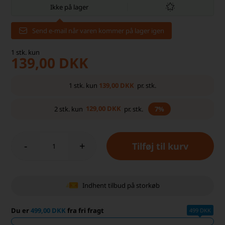
Ikke på lager
Send e-mail når varen kommer på lager igen
1
stk.
kun
139,00
DKK
139,00
DKK
1
stk.
kun
pr. stk.
129,00
DKK
2
stk.
kun
pr. stk.
7%
-
+
Indhent tilbud på storkøb
Du er
499,00 DKK
fra fri fragt
499 DKK