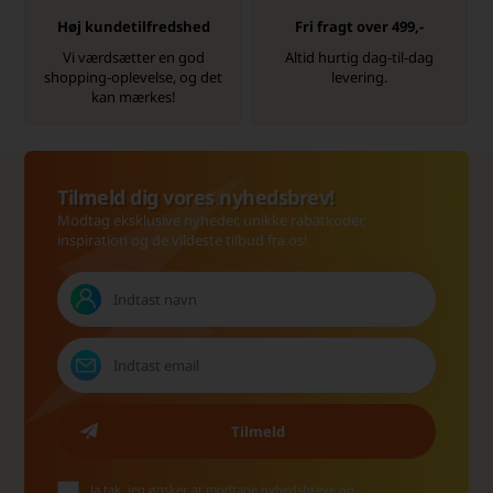
Høj kundetilfredshed
Fri fragt over 499,-
Vi værdsætter en god
Altid hurtig dag-til-dag
shopping-oplevelse, og det
levering.
kan mærkes!
Tilmeld dig vores nyhedsbrev!
Modtag eksklusive nyheder, unikke rabatkoder,
inspiration og de vildeste tilbud fra os!
Ja tak, jeg ønsker at modtage nyhedsbreve og