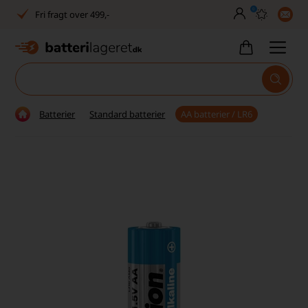
0
Fri fragt over 499,-
Dansk lager
30 dages returret
Tlf. er lukket uge 27-32
Batterier
Standard batterier
AA batterier / LR6
1040+ glade kunder på Trustpilot
Dag-til-dag levering
Fri fragt over 499,-
Dansk lager
30 dages returret
Tlf. er lukket uge 27-32
1040+ glade kunder på Trustpilot