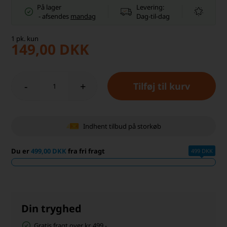
På lager
Levering:
-
afsendes
mandag
Dag-til-dag
1
pk.
kun
149,00
DKK
-
+
Indhent tilbud på storkøb
Du er
499,00 DKK
fra fri fragt
499 DKK
Din tryghed
Gratis fragt over kr. 499,-