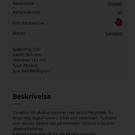
Batteriantal
Storkøb
Batteristørrelse
AA
Find datablad her →
Mærke
Camelion
Spænding: 1.5V
Højde: 50.5 mm
Diameter: 14.5 mm
Type: Alkaline.
Size: AA/LR6/Mignon
Beskrivelse
Camelion AA alkaline batterier med ekstra høj ydelse, for
brug i feks digital kamera. Kåret som testvinder i Tyskland,
som absolut bedste køb på markedet i forhold til dyreste
alkaline batterier.
Pakken indeholder 48 stk. AA Alkaline batterier.