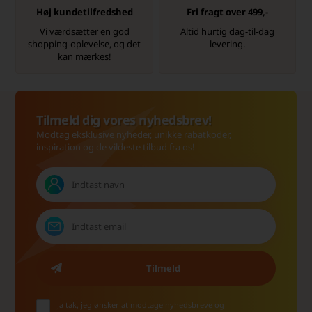
Høj kundetilfredshed
Fri fragt over 499,-
Vi værdsætter en god
Altid hurtig dag-til-dag
shopping-oplevelse, og det
levering.
kan mærkes!
Tilmeld dig vores nyhedsbrev!
Modtag eksklusive nyheder, unikke rabatkoder,
inspiration og de vildeste tilbud fra os!
Ja tak, jeg ønsker at modtage nyhedsbreve og