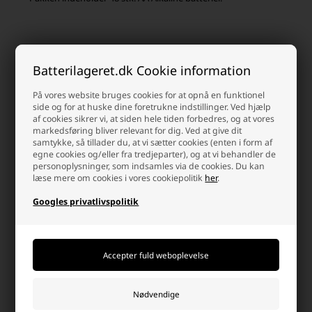
Kunder købte også
Batterilageret.dk Cookie information
På vores website bruges cookies for at opnå en funktionel
side og for at huske dine foretrukne indstillinger. Ved hjælp
af cookies sikrer vi, at siden hele tiden forbedres, og at vores
markedsføring bliver relevant for dig. Ved at give dit
samtykke, så tillader du, at vi sætter cookies (enten i form af
egne cookies og/eller fra tredjeparter), og at vi behandler de
personoplysninger, som indsamles via de cookies. Du kan
læse mere om cookies i vores cookiepolitik
her
.
Googles privatlivspolitik
Camelion Digi Alkaline AAA
Camelion CR2032 3V Lithium
Batterier (LR03) 1,5 V, 48 stk.
Batterier, 5 pak
149,00 DKK
37,95 DKK
Afsendes
mandag
Afsendes
mandag