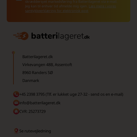
skræddersyet markedsføring fra Batterilageret via e-mail.
Jeg kan til enhver tid afmelde mig igen.
Læs mere i vores
samtykkeerklæring for elektronisk post
Batterilageret.dk
Virkevangen 48B, Assentoft
8960 Randers SØ
Danmark
+45 2398 3795 (Tlf. er lukket uge 27-32 - send os en e-mail)
info@batterilageret.dk
CVR: 25273729
Se rutevejledning