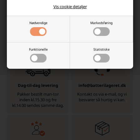
Vis cookie detaljer
-
+
-
+
Nødvendige
Markedsføring
Hvorfor handle hos batterilageret?
Der er mange gode grunde, men her er et par
Funktionelle
Statistiske
Dag-til-dag levering
info@batterilageret.dk
Pakker bestilt man-tor
Kontakt os via e-mail, og vi
inden kl.15.30 og fre
besvarer så hurtig vi kan.
kl.14.00 sendes samme dag.