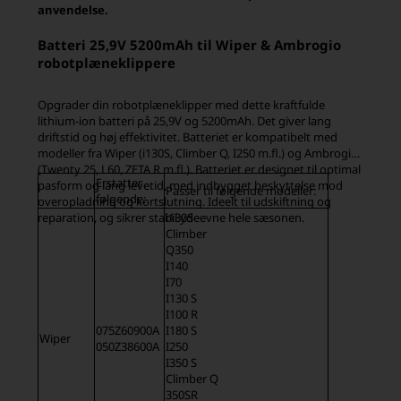
anvendelse.
Batteri 25,9V 5200mAh til Wiper & Ambrogio
robotplæneklippere
Opgrader din robotplæneklipper med dette kraftfulde
lithium-ion batteri på 25,9V og 5200mAh. Det giver lang
driftstid og høj effektivitet. Batteriet er kompatibelt med
modeller fra Wiper (i130S, Climber Q, I250 m.fl.) og Ambrogio
(Twenty 25, L60, ZETA R m.fl.). Batteriet er designet til optimal
Erstatter
pasform og lang levetid, med indbygget beskyttelse mod
Passer til følgende modeller:
følgende:
overopladning og kortslutning. Ideelt til udskiftning og
reparation, og sikrer stabil ydeevne hele sæsonen.
i130S
Climber
Q350
I140
I70
I130 S
I100 R
075Z60900A
I180 S
Wiper
050Z38600A
I250
I350 S
Climber Q
350SR