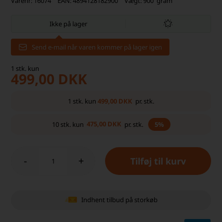
Varenr:
16074
EAN:
4894128182900
Vægt:
900
gram
Ikke på lager
Send e-mail når varen kommer på lager igen
1
stk.
kun
499,00
DKK
499,00
DKK
1
stk.
kun
pr. stk.
475,00
DKK
10
stk.
kun
pr. stk.
5%
-
+
Indhent tilbud på storkøb