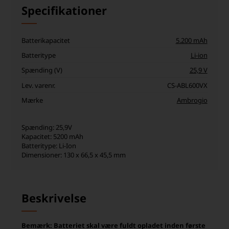
Specifikationer
Batterikapacitet
5.200 mAh
Batteritype
Li-ion
Spænding (V)
25,9 V
Lev. varenr.
CS-ABL600VX
Mærke
Ambrogio
Spænding: 25,9V
Kapacitet: 5200 mAh
Batteritype: Li-Ion
Dimensioner: 130 x 66,5 x 45,5 mm
Beskrivelse
Bemærk: Batteriet skal være fuldt opladet inden første