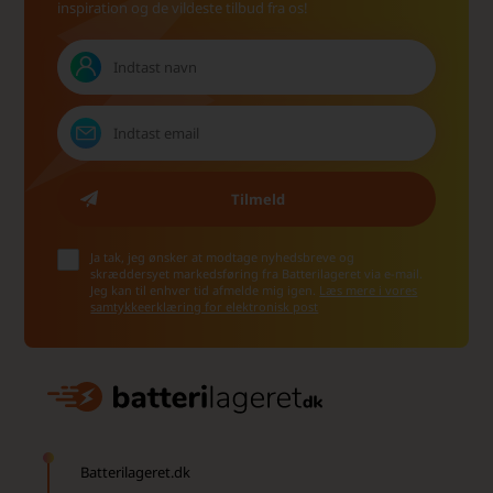
inspiration og de vildeste tilbud fra os!
Ja tak, jeg ønsker at modtage nyhedsbreve og
skræddersyet markedsføring fra Batterilageret via e-mail.
Jeg kan til enhver tid afmelde mig igen.
Læs mere i vores
samtykkeerklæring for elektronisk post
Batterilageret.dk