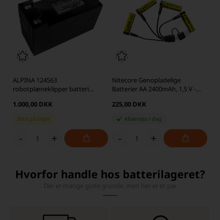
ALPINA 124563
Nitecore Genopladelige
robotplæneklipper batteri
Batterier AA 2400mAh, 1,5 V -
6900mAh
USB-C Genopladelig
1.000,00 DKK
225,00 DKK
Ikke på lager
Afsendes
i dag
-
+
-
+
Hvorfor handle hos batterilageret?
Der er mange gode grunde, men her er et par