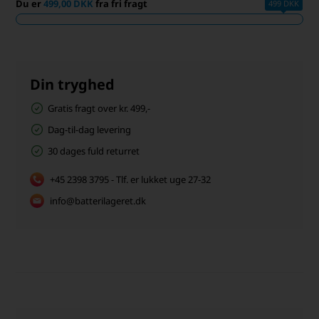
Du er
499,00 DKK
fra fri fragt
499 DKK
Din tryghed
Gratis fragt over kr. 499,-
Dag-til-dag levering
30 dages fuld returret
+45 2398 3795 - Tlf. er lukket uge 27-32
info@batterilageret.dk