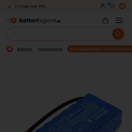
0
Fri fragt over 499,-
Dansk lager
30 dages returret
Tlf. er lukket uge 27-32
Batterier
Havebatterier
Robotplæneklipper batterier & Kni
1040+ glade kunder på Trustpilot
Dag-til-dag levering
Fri fragt over 499,-
Dansk lager
30 dages returret
Tlf. er lukket uge 27-32
1040+ glade kunder på Trustpilot