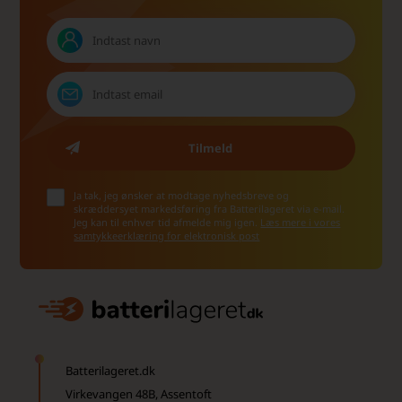
Ja tak, jeg ønsker at modtage nyhedsbreve og
skræddersyet markedsføring fra Batterilageret via e-mail.
Jeg kan til enhver tid afmelde mig igen.
Læs mere i vores
samtykkeerklæring for elektronisk post
Batterilageret.dk
Virkevangen 48B, Assentoft