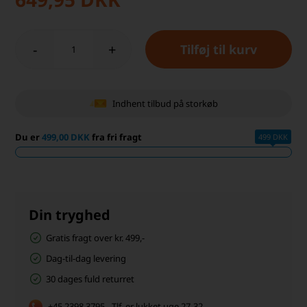
-
+
Indhent tilbud på storkøb
Du er
499,00 DKK
fra fri fragt
499 DKK
Din tryghed
Gratis fragt over kr. 499,-
Dag-til-dag levering
30 dages fuld returret
+45 2398 3795 - Tlf. er lukket uge 27-32