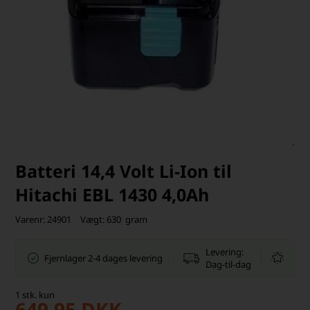
Batteri 14,4 Volt Li-Ion til
Hitachi EBL 1430 4,0Ah
Varenr:
24901
Vægt:
630
gram
Levering:
Fjernlager 2-4 dages levering
Dag-til-dag
1
stk.
kun
649,95
DKK