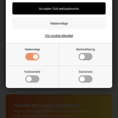
Dag-til-dag levering
info@batterilageret.dk
Pakker bestilt man-tor
Kontakt os via e-mail, og vi
inden kl.15.30 og fre
besvarer så hurtig vi kan.
kl.14.00 sendes samme dag.
Vis cookie detaljer
Nødvendige
Markedsføring
Høj kundetilfredshed
Fri fragt over 499,-
Vi værdsætter en god
Altid hurtig dag-til-dag
Funktionelle
Statistiske
shopping-oplevelse, og det
levering.
kan mærkes!
Tilmeld dig vores nyhedsbrev!
Modtag eksklusive nyheder, unikke rabatkoder,
inspiration og de vildeste tilbud fra os!