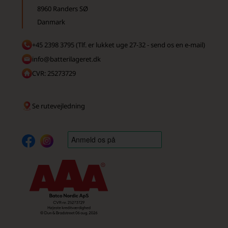
8960 Randers SØ
Danmark
+45 2398 3795 (Tlf. er lukket uge 27-32 - send os en e-mail)
info@batterilageret.dk
CVR: 25273729
Se rutevejledning