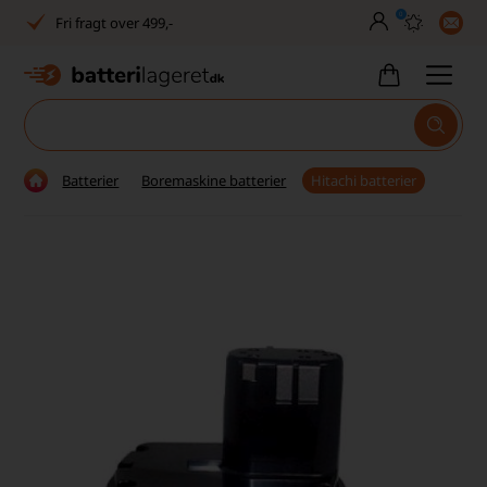
0
Fri fragt over 499,-
Dansk lager
30 dages returret
Tlf. er lukket uge 27-32
Batterier
Boremaskine batterier
Hitachi batterier
1040+ glade kunder på Trustpilot
Dag-til-dag levering
Fri fragt over 499,-
Dansk lager
30 dages returret
Tlf. er lukket uge 27-32
1040+ glade kunder på Trustpilot