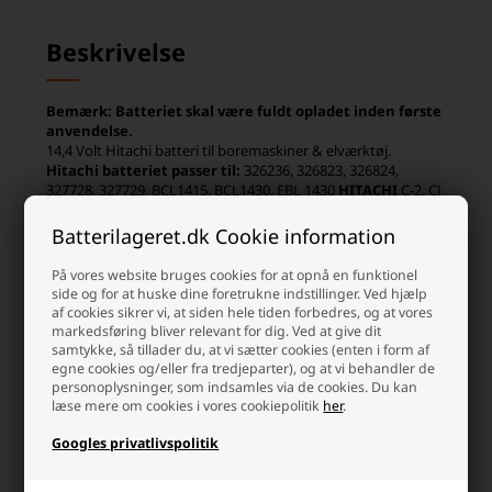
Beskrivelse
Bemærk: Batteriet skal være fuldt opladet inden første
anvendelse.
14,4 Volt Hitachi batteri til boremaskiner & elværktøj.
Hitachi batteriet passer til:
326236, 326823, 326824,
327728, 327729, BCL1415, BCL1430, EBL 1430
HITACHI
C-2, CJ
14DL, DH 14DL, DS 14DAF2, DS 14DFL, DS 14DFLG, DS 14DL,
DS 14DMR, DS 14DV, DS 14DVA, DS 14DVB, DS 14DVB2, DS
Batterilageret.dk Cookie information
14DVB2K, DS 14DVF, DS 14DVF2, DS 14DVF3, DV 14DL, DV
Læs mere
14DMR, DV 14DV, DV 14DVA, DV 14DVKS, G 14DL, UB 18D, UB
På vores website bruges cookies for at opnå en funktionel
18DL
Hitachi WH Serien
WH 14D, WH 14DA, WH 14DAF2,
side og for at huske dine foretrukne indstillinger. Ved hjælp
WH 14DH, WH 14DL, WH 14DM, WH 14DMB, WH 14DMK, WH
af cookies sikrer vi, at siden hele tiden forbedres, og at vores
14DMR, WH 14DSL, WR 14DH, WR 14DL, WR 14DM, WR
markedsføring bliver relevant for dig. Ved at give dit
14DMB, WR 14DMK, WR 14DMR
samtykke, så tillader du, at vi sætter cookies (enten i form af
Hvorfor handle hos batterilageret?
egne cookies og/eller fra tredjeparter), og at vi behandler de
personoplysninger, som indsamles via de cookies. Du kan
Der er mange gode grunde, men her er et par
læse mere om cookies i vores cookiepolitik
her
.
Googles privatlivspolitik